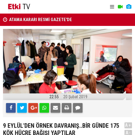
ATAMA KARARI RESMİ GAZETE'DE
Van ve Afyo
Menderes Belediye Başkanı İlkay Çiçek görevden
aydınlatıld
uzaklaştırıldı
22:55
20 Şubat 2019
9 EYLÜL'DEN ÖRNEK DAVRANIŞ..BİR GÜNDE 175
A+
KÖK HÜCRE BAĞIŞI YAPTILAR
A-