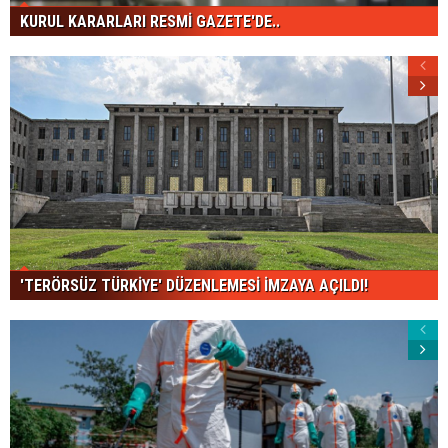
KURUL KARARLARI RESMİ GAZETE'DE..
'TERÖRSÜZ TÜRKİYE' DÜZENLEMESİ İMZAYA AÇILDI!