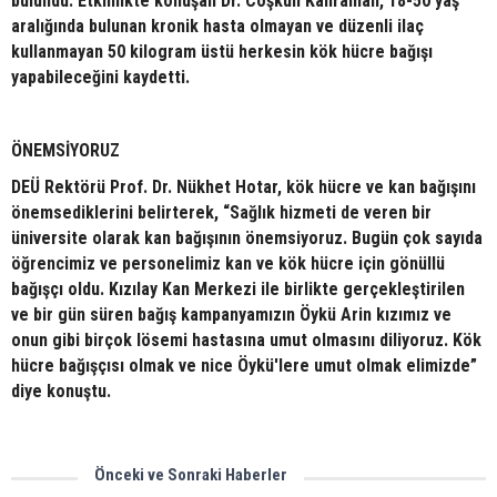
bulundu. Etkinlikte konuşan Dr. Coşkun Kahraman, 18-50 yaş
aralığında bulunan kronik hasta olmayan ve düzenli ilaç
kullanmayan 50 kilogram üstü herkesin kök hücre bağışı
yapabileceğini kaydetti.
ÖNEMSİYORUZ
DEÜ Rektörü Prof. Dr. Nükhet Hotar, kök hücre ve kan bağışını
önemsediklerini belirterek, “Sağlık hizmeti de veren bir
üniversite olarak kan bağışının önemsiyoruz. Bugün çok sayıda
öğrencimiz ve personelimiz kan ve kök hücre için gönüllü
bağışçı oldu. Kızılay Kan Merkezi ile birlikte gerçekleştirilen
ve bir gün süren bağış kampanyamızın Öykü Arin kızımız ve
onun gibi birçok lösemi hastasına umut olmasını diliyoruz. Kök
hücre bağışçısı olmak ve nice Öykü'lere umut olmak elimizde”
diye konuştu.
Önceki ve Sonraki Haberler