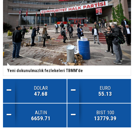
Yeni dokunulmazlık fezlekeleri TBMM'de
DOLAR
EURO
47.68
55.13
ALTIN
BIST 100
6659.71
13779.39