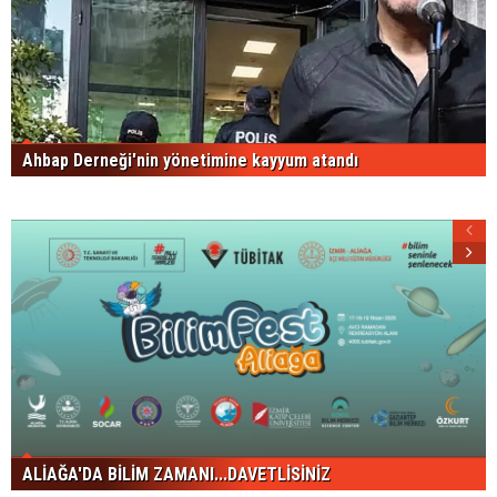
Ahbap Derneği'nin yönetimine kayyum atandı
ALİAĞA'DA BİLİM ZAMANI...DAVETLİSİNİZ