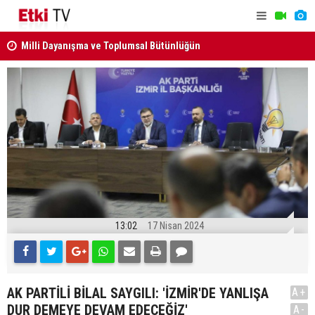
kabul edildi
ANAYASA M
KURUL KARARLARI RESMİ GAZETE'DE..
13:02
17 Nisan 2024
AK PARTİLİ BİLAL SAYGILI: 'İZMİR'DE YANLIŞA
A+
DUR DEMEYE DEVAM EDECEĞİZ'
A-