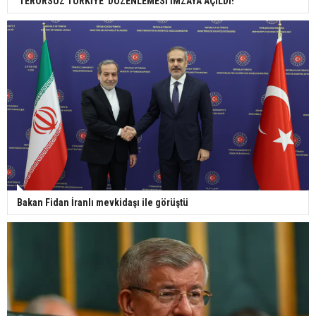
'TERÖRSÜZ TÜRKİYE' DÜZENLEMESİ İMZAYA AÇILDI!
Bakan Fidan İranlı mevkidaşı ile görüştü