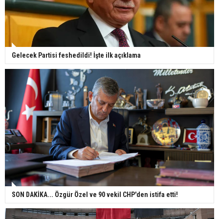
Gelecek Partisi feshedildi! İşte ilk açıklama
SON DAKİKA... Özgür Özel ve 90 vekil CHP'den istifa etti!