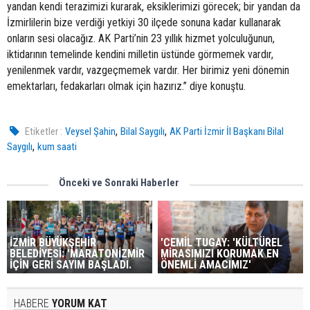
yandan kendi terazimizi kurarak, eksiklerimizi görecek; bir yandan da
İzmirlilerin bize verdiği yetkiyi 30 ilçede sonuna kadar kullanarak
onların sesi olacağız. AK Parti’nin 23 yıllık hizmet yolculuğunun,
iktidarının temelinde kendini milletin üstünde görmemek vardır,
yenilenmek vardır, vazgeçmemek vardır. Her birimiz yeni dönemin
emektarları, fedakarları olmak için hazırız.” diye konuştu.
,
,
Etiketler :
Veysel Şahin
Bilal Saygılı
AK Parti İzmir İl Başkanı Bilal
,
Saygılı
kum saati
Önceki ve Sonraki Haberler
İZMİR BÜYÜKŞEHİR
'CEMİL TUGAY: 'KÜLTÜREL
BELEDİYESİ: 'MARATONİZMİR
MİRASIMIZI KORUMAK EN
İÇİN GERİ SAYIM BAŞLADI.
ÖNEMLİ AMACIMIZ'
HABERE
YORUM KAT