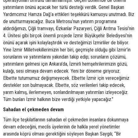
operasyonları ömrünü tamamlamıştır. Geçen dönemde de önemli
yatırımların önünü açacak her türlü desteği verdik. Genel Başkan
Yardımcımız Hamza Dağ’a ettikleri teşekkürü kamuoyu unutmadı. Biz
de unutturmayacağız. Buca Metrosu’nun yatırım programına
aldırdığımızı, Çiğli tramvayı, Özkanlar Pazaryeri, Çiğli Arıtma Tesisi’nin
4. Ünitesi gibi birçok önemli projede İzmir Büyükşehir Belediyesi’nin
önünü açarak işini kolaylaştırdık ve desteğimizi İzmirliler de biliyor.
Yine İzmir Milletvekillerimizin her biri, geçmişte olduğu gibi İzmir’in
sorunlarını ve yatırımlarını yakından takip edip; sorunların çözümü,
yatırımların gelmesi için Ankara’da, İzmirli hemşehrilerimizin gözü,
kulağı, sesi olmaya devam edecek. Yeni bir döneme giriyoruz.
Elbette tutumumuz değişmeyecek. Elbette İzmir için vereceğimiz
destekler son bulmayacak. Elbette, söz verilenleri takip edecek,
yarım kalmış, ilerlemeyen, sonlandırılmayan yatırımları izleyeceğiz.
Tüm bunları İzmir halkının bize verdiği yetkiyle yapacağız.”
Sahadan el çekmeden devam
Tüm ilçe teşkilatlarının sahadan el çekmeden insanlara dokunmaya
devam edeceğini, meclis üyelerinin de halkla yerel yönetimler
arasında köprü olması gerektiğini söyleyen Başkan Saygılı; “Bir