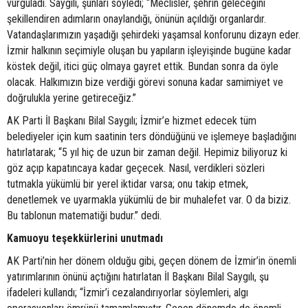
vurguladı. Saygılı, şunları söyledi; “Meclisler, şehrin geleceğini
şekillendiren adımların onaylandığı, önünün açıldığı organlardır.
Vatandaşlarımızın yaşadığı şehirdeki yaşamsal konforunu dizayn eder.
İzmir halkının seçimiyle oluşan bu yapıların işleyişinde bugüne kadar
köstek değil, itici güç olmaya gayret ettik. Bundan sonra da öyle
olacak. Halkımızın bize verdiği görevi sonuna kadar samimiyet ve
doğrulukla yerine getireceğiz.”
AK Parti İl Başkanı Bilal Saygılı; İzmir’e hizmet edecek tüm
belediyeler için kum saatinin ters döndüğünü ve işlemeye başladığını
hatırlatarak; “5 yıl hiç de uzun bir zaman değil. Hepimiz biliyoruz ki
göz açıp kapatıncaya kadar geçecek. Nasıl, verdikleri sözleri
tutmakla yükümlü bir yerel iktidar varsa; onu takip etmek,
denetlemek ve uyarmakla yükümlü de bir muhalefet var. O da biziz.
Bu tablonun matematiği budur.” dedi.
Kamuoyu teşekkürlerini unutmadı
AK Parti’nin her dönem olduğu gibi, geçen dönem de İzmir’in önemli
yatırımlarının önünü açtığını hatırlatan İl Başkanı Bilal Saygılı, şu
ifadeleri kullandı; “İzmir’i cezalandırıyorlar söylemleri, algı