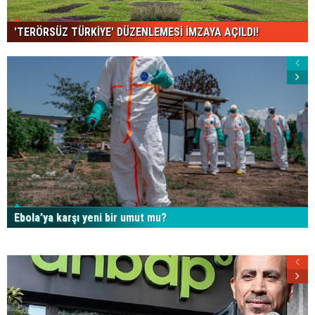
'TERÖRSÜZ TÜRKİYE' DÜZENLEMESİ İMZAYA AÇILDI!
Ebola’ya karşı yeni bir umut mu?