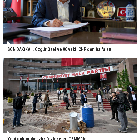
SON DAKİKA... Özgür Özel ve 90 vekil CHP'den istifa etti!
Yeni dokunulmazlık fezlekeleri TBMM'de