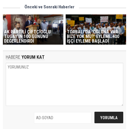
Önceki ve Sonraki Haberler
AK PARTİLİ ÇİFTÇİOĞLU
TORBALI'DA 'OĞLUNA VAR
TUGAY'IN 100 GÜNÜNÜ
BİZE YOK MU?' EYLEMİ..400
DEĞERLENDİRDİ
İŞÇİ EYLEME BAŞLADI
HABERE
YORUM KAT