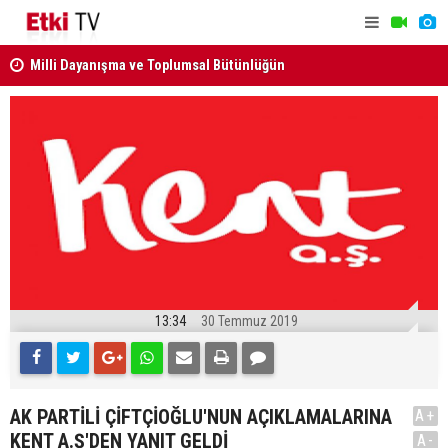
kabul edildi
ANAYASA M
KURUL KARARLARI RESMİ GAZETE'DE..
13:34
30 Temmuz 2019
AK PARTİLİ ÇİFTÇİOĞLU'NUN AÇIKLAMALARINA
A+
KENT A.Ş'DEN YANIT GELDİ
A-