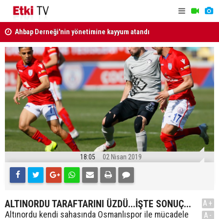
Ahbap Derneği'nin yönetimine kayyum atandı
MGK Bildir
Türkiye, Suudi Arabistan ve Pakistan'dan Mekke
Savunma Anlaşması
18:05
02 Nisan 2019
ALTINORDU TARAFTARINI ÜZDÜ...İŞTE SONUÇ...
A+
Altınordu kendi sahasında Osmanlıspor ile mücadele
A-