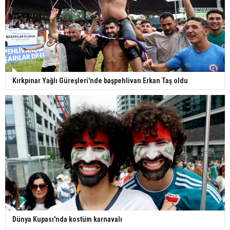
Kırkpınar Yağlı Güreşleri'nde başpehlivan Erkan Taş oldu
Dünya Kupası'nda kostüm karnavalı