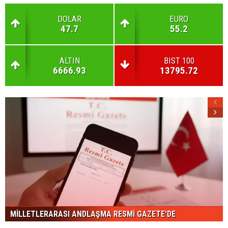
DOLAR
EURO
47.7
55.2
ALTIN
BIST 100
6666.93
13795.72
MİLLETLERARASI ANDLAŞMA RESMİ GAZETE'DE