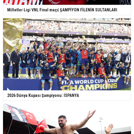
Milletler Ligi VNL Final maçı| ŞAMPİYON FİLENİN SULTANLARI
2026 Dünya Kupası Şampiyonu: İSPANYA