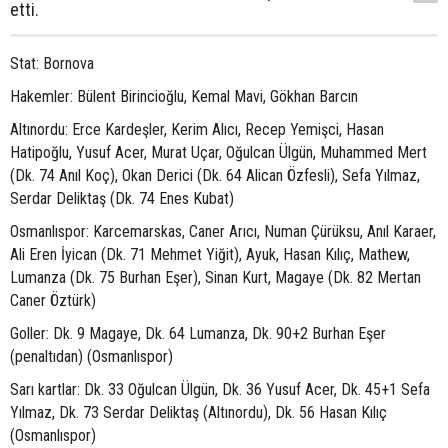
etti.
Stat: Bornova
Hakemler: Bülent Birincioğlu, Kemal Mavi, Gökhan Barcın
Altınordu: Erce Kardeşler, Kerim Alıcı, Recep Yemişci, Hasan
Hatipoğlu, Yusuf Acer, Murat Uçar, Oğulcan Ülgün, Muhammed Mert
(Dk. 74 Anıl Koç), Okan Derici (Dk. 64 Alican Özfesli), Sefa Yılmaz,
Serdar Deliktaş (Dk. 74 Enes Kubat)
Osmanlıspor: Karcemarskas, Caner Arıcı, Numan Çürüksu, Anıl Karaer,
Ali Eren İyican (Dk. 71 Mehmet Yiğit), Ayuk, Hasan Kılıç, Mathew,
Lumanza (Dk. 75 Burhan Eşer), Sinan Kurt, Magaye (Dk. 82 Mertan
Caner Öztürk)
Goller: Dk. 9 Magaye, Dk. 64 Lumanza, Dk. 90+2 Burhan Eşer
(penaltıdan) (Osmanlıspor)
Sarı kartlar: Dk. 33 Oğulcan Ülgün, Dk. 36 Yusuf Acer, Dk. 45+1 Sefa
Yılmaz, Dk. 73 Serdar Deliktaş (Altınordu), Dk. 56 Hasan Kılıç
(Osmanlıspor)