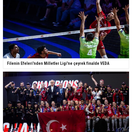
Filenin Efeleri'nden Milletler Ligi'ne çeyrek finalde VEDA