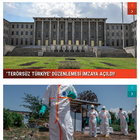
'TERÖRSÜZ TÜRKİYE' DÜZENLEMESİ İMZAYA AÇILDI!