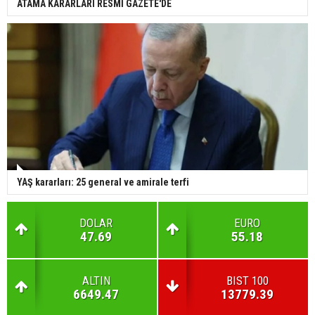
ATAMA KARARLARI RESMİ GAZETE'DE
YAŞ kararları: 25 general ve amirale terfi
DOLAR
EURO
47.69
55.18
ALTIN
BIST 100
6649.47
13779.39