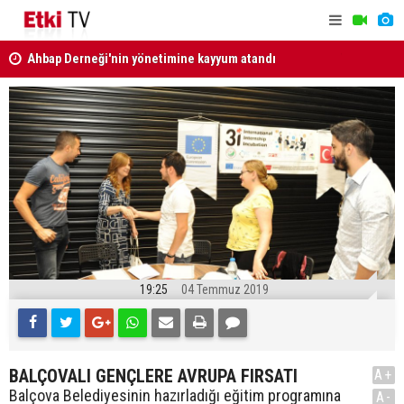
Ahbap Derneği'nin yönetimine kayyum atandı
MGK Bildir
Türkiye, Suudi Arabistan ve Pakistan'dan Mekke
Savunma Anlaşması
19:25
04 Temmuz 2019
BALÇOVALI GENÇLERE AVRUPA FIRSATI
A+
Balçova Belediyesinin hazırladığı eğitim programına
A-