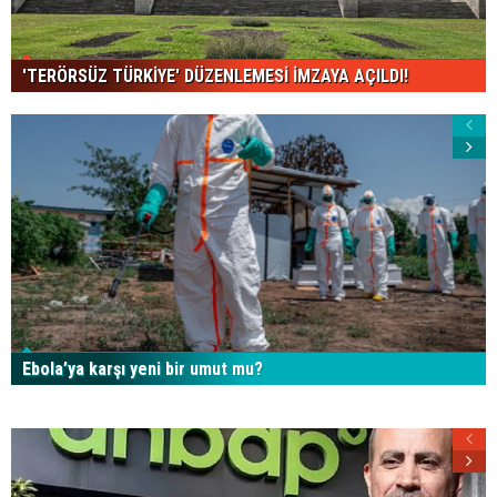
'TERÖRSÜZ TÜRKİYE' DÜZENLEMESİ İMZAYA AÇILDI!
Ebola’ya karşı yeni bir umut mu?