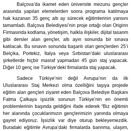
Balçova’da ikamet eden üniversite mezunu gençler
arasında yapılan elemelerden sonra programa katılmaya
hak kazanan 35 genç altı ay sürecek eğitimlerinin yarısını
tamamladı. Balçova Belediyesi’nin proje ortağı olan Originn
Firmasında kodlama, yönetişim, halkla ilişkiler, dijital tasarım
gibi dersler alan gençler, altı ayın sonunda bir sınava
katılacak. Bu sınavın sonunda başarılı olan gençlerden 25’i
Belçika, Portekiz, İtalya veya Sırbistan’daki uluslararası
şirketlerde hiçbir masraf yapmadan 45 gün staj yapacak.
Diğer 10 genç ise Türkiye’deki firmalarda staj yapacak.
Sadece Türkiye’nin değil Avrupa’nın da ilk
Uluslararası Staj Merkezi olma özelliğini taşıya projede
eğitim alan gençleri ziyaret eden Balçova Belediye Başkanı
Fatma Çalkaya işsizlik sorunun Türkiye’nin en önemli
problemlerinin başında geldiğini ifade ederek “Biz eğitimin
her alanında çocuklarımızın gençlerimizin yanında olmaya
gayret ediyoruz. İşsizlik var diye oturup bekleyemezdik.
Buradaki eğitimle Avrupa’daki firmalarda barınma, ulaşım,