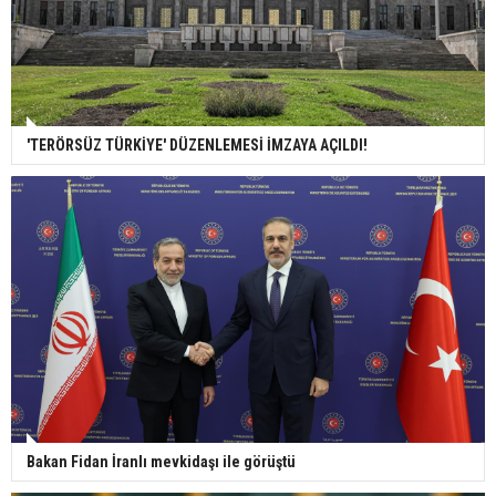
'TERÖRSÜZ TÜRKİYE' DÜZENLEMESİ İMZAYA AÇILDI!
Bakan Fidan İranlı mevkidaşı ile görüştü