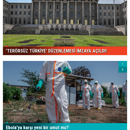
'TERÖRSÜZ TÜRKİYE' DÜZENLEMESİ İMZAYA AÇILDI!
Ebola’ya karşı yeni bir umut mu?