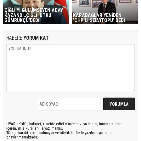
ÇİĞLİ'Yİ GÜLÜMSEYEN ADAY
KAZANDI..ÇİĞLİ 'UTKU
KARABAĞLAR YENİDEN
GÜMRÜKÇÜ'DEDİ
'CHP'Lİ SELVİTOPU' DEDİ
HABERE
YORUM KAT
UYARI:
Küfür, hakaret, rencide edici cümleler veya imalar, inançlara saldırı
içeren, imla kuralları ile yazılmamış,
Türkçe karakter kullanılmayan ve büyük harflerle yazılmış yorumlar
onaylanmamaktadır.