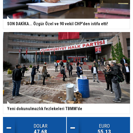
SON DAKİKA... Özgür Özel ve 90 vekil CHP'den istifa etti!
Yeni dokunulmazlık fezlekeleri TBMM'de
DOLAR
EURO
47.68
55.13