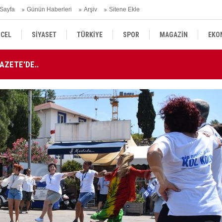
Sayfa
Günün Haberleri
Arşiv
Sitene Ekle
CEL
SİYASET
TÜRKİYE
SPOR
MAGAZİN
EKO
AZETE'DE..
AT
KÜLTÜR SANAT
DÜNYA
SAĞLIK
AZETE'DE