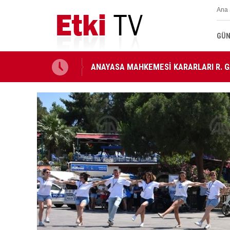
Ana 
GÜN
ANAYASA MAHKEMESİ KARARLARI R. G
MİLLETLERARASI ANDLAŞMA RESMİ G