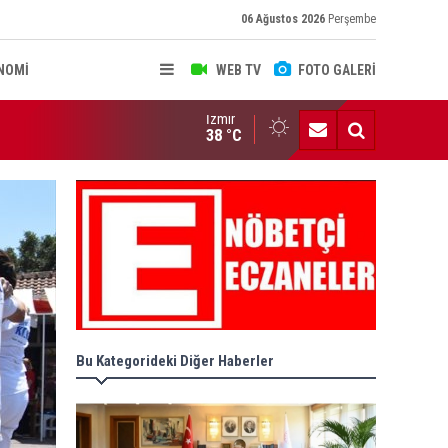
06 Ağustos 2026
Perşembe
NOMİ
WEB TV
FOTO GALERİ
İzmir
AMA KARARLARI RESMİ GAZETE'DE
38 °C
Bu Kategorideki Diğer Haberler