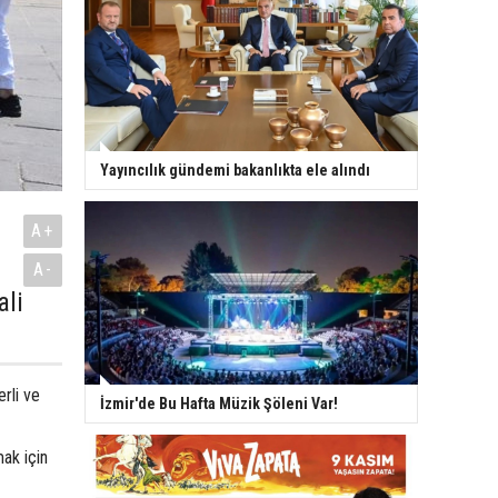
Yayıncılık gündemi bakanlıkta ele alındı
A+
A-
ali
rli ve
İzmir'de Bu Hafta Müzik Şöleni Var!
mak için