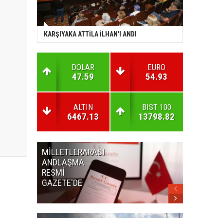
KARŞIYAKA ATTİLA İLHAN'I ANDI
DOLAR
EURO
47.59
54.93
ALTIN
BIST 100
6467.13
13798.82
MİLLETLERARASI
KURUL
ANDLAŞMA
KARARLA
RESMİ
GAZETE'
GAZETE'DE