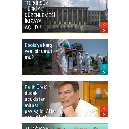
'TERÖRSÜZ
Bakan F
TÜRKİYE'
İranlı
DÜZENLEMESİ
mevkidaş
İMZAYA
görüştü
AÇILDI!
Ebola’ya karşı
Dünya K
yeni bir umut
öncesi 
mu?
paniği
Fatih Ürek'in
Ünlülere
dudak
Uyuştur
uçuklatan
Soruştu
mirası
Son
paylaşıldı / Her
Gelişme
şey iki kişiye
kaldı