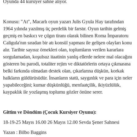
Oyunda 44 kursiyer sahne alıyor.
Konusu: "At", Macarlı oyun yazarı Julis Gyula Hay tarafından
1964 yılında yazılmış üç perdelik bir farstır. Oyun tarihin gelmiş
geçmiş en baskıcı ve çılgın tiranı olarak bilinen Roma İmparatoru
Caligula'nın sıradan bir atı konsül yapması ile gelişen olayları konu
alır. Tarihte sayısız örnekleri olan, toplumların verilen kararlara
sorgulamadan, koşulsuz itaatinin yanlış ellerde nelere mal olacağını
gösteren bu parodi, totaliter rejim ve diktatörlerin ortaya çıkmasına
belki farkında olmadan destek olan, çıkarlarına düşkün, korkak
halkların güldürüsüdür. İnsanların statü, saygınlık ve para için neler
yapabileceğini; kumar düşkünlüğü, menfaatçilik, ikiyüzlülük,
kaypaklık ile yozlaşmış toplumu gözler önüne serer.
Gittim ve Döndüm (Çocuk Kursiyer Oyunu):
18-19-25 Mayıs 16.00 26 Mayıs 12.00 Sevda Şener Sahnesi
Yazan : Bilbo Baggins