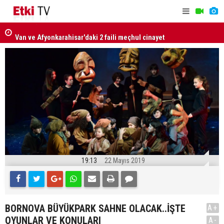
Van ve Afyonkarahisar'daki 2 faili meçhul cinayet
Milli Daya
aydınlatıldı
Güçlendiri
kabul edild
19:13
22 Mayıs 2019
BORNOVA BÜYÜKPARK SAHNE OLACAK..İŞTE
A+
OYUNLAR VE KONULARI
A-