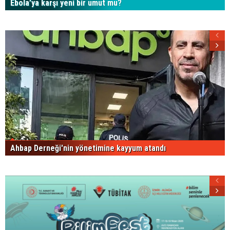
Ebola’ya karşı yeni bir umut mu?
Ahbap Derneği'nin yönetimine kayyum atandı