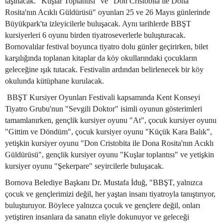
taşınacak. "Kuşlar Toplantısı" ve "Don Cristobita ile Dona
Rosita'nın Acıklı Güldürüsü" oyunları 25 ve 26 Mayıs günlerinde
Büyükpark'ta izleyicilerle buluşacak. Aynı tarihlerde BBŞT
kursiyerleri 6 oyunu birden tiyatroseverlerle buluşturacak.
Bornovalılar festival boyunca tiyatro dolu günler geçirirken, bilet
karşılığında toplanan kitaplar da köy okullarındaki çocukların
geleceğine ışık tutacak. Festivalin ardından belirlenecek bir köy
okulunda kütüphane kurulacak.
BBŞT Kursiyer Oyunları Festivali kapsamında Kent Konseyi
Tiyatro Grubu'nun "Sevgili Doktor" isimli oyunun gösterimleri
tamamlanırken, gençlik kursiyer oyunu "At", çocuk kursiyer oyunu
"Gittim ve Döndüm", çocuk kursiyer oyunu "Küçük Kara Balık",
yetişkin kursiyer oyunu "Don Cristobita ile Dona Rosita'nın Acıklı
Güldürüsü", gençlik kursiyer oyunu "Kuşlar toplantısı" ve yetişkin
kursiyer oyunu "Şekerpare" seyircilerle buluşacak.
Bornova Belediye Başkanı Dr. Mustafa İduğ, "BBŞT, yalnızca
çocuk ve gençlerimizi değil, her yaştan insanı tiyatroyla tanıştırıyor,
buluşturuyor. Böylece yalnızca çocuk ve gençlere değil, onları
yetiştiren insanlara da sanatın eliyle dokunuyor ve geleceği