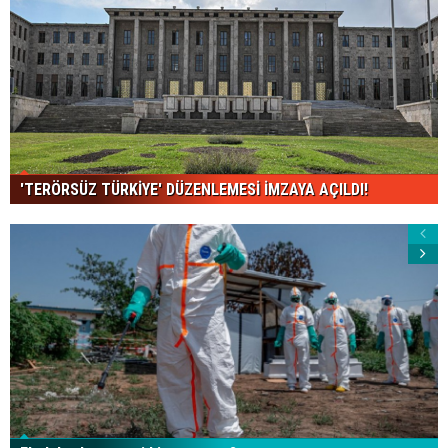
'TERÖRSÜZ TÜRKİYE' DÜZENLEMESİ İMZAYA AÇILDI!