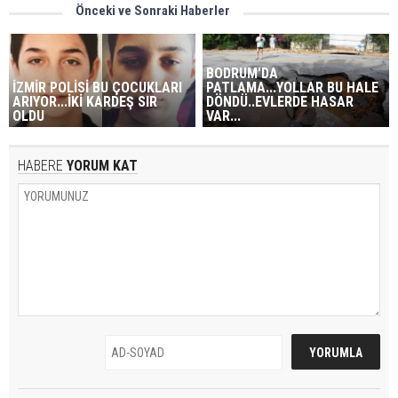
Önceki ve Sonraki Haberler
BODRUM'DA
İZMİR POLİSİ BU ÇOCUKLARI
PATLAMA...YOLLAR BU HALE
ARIYOR...İKİ KARDEŞ SIR
DÖNDÜ..EVLERDE HASAR
OLDU
VAR...
HABERE
YORUM KAT