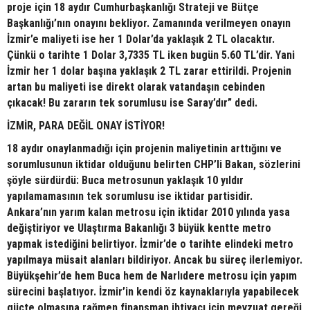
proje için 18 aydır Cumhurbaşkanlığı Strateji ve Bütçe
Başkanlığı’nın onayını bekliyor. Zamanında verilmeyen onayın
İzmir’e maliyeti ise her 1 Dolar’da yaklaşık 2 TL olacaktır.
Çünkü o tarihte 1 Dolar 3,7335 TL iken bugün 5.60 TL’dir. Yani
İzmir her 1 dolar başına yaklaşık 2 TL zarar ettirildi. Projenin
artan bu maliyeti ise direkt olarak vatandaşın cebinden
çıkacak! Bu zararın tek sorumlusu ise Saray’dır” dedi.
İZMİR, PARA DEĞİL ONAY İSTİYOR!
18 aydır onaylanmadığı için projenin maliyetinin arttığını ve
sorumlusunun iktidar olduğunu belirten CHP’li Bakan, sözlerini
şöyle sürdürdü: Buca metrosunun yaklaşık 10 yıldır
yapılamamasının tek sorumlusu ise iktidar partisidir.
Ankara’nın yarım kalan metrosu için iktidar 2010 yılında yasa
değiştiriyor ve Ulaştırma Bakanlığı 3 büyük kentte metro
yapmak istediğini belirtiyor. İzmir’de o tarihte elindeki metro
yapılmaya müsait alanları bildiriyor. Ancak bu süreç ilerlemiyor.
Büyükşehir’de hem Buca hem de Narlıdere metrosu için yapım
sürecini başlatıyor. İzmir’in kendi öz kaynaklarıyla yapabilecek
güçte olmasına rağmen finansman ihtiyacı için mevzuat gereği