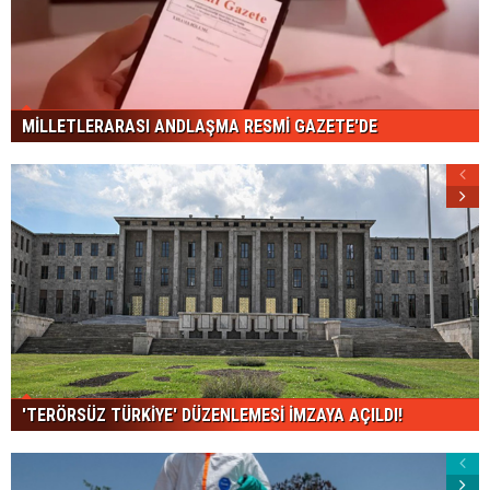
MİLLETLERARASI ANDLAŞMA RESMİ GAZETE'DE
'TERÖRSÜZ TÜRKİYE' DÜZENLEMESİ İMZAYA AÇILDI!