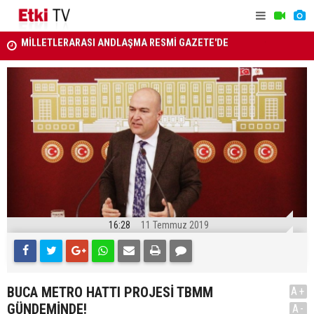
ATAMA KARARLARI RESMİ GAZETE'DE
YAŞ kararla
16:28
11 Temmuz 2019
BUCA METRO HATTI PROJESİ TBMM
A+
GÜNDEMİNDE!
A-