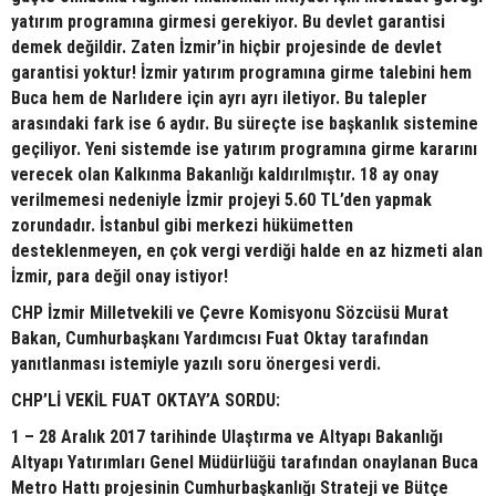
yatırım programına girmesi gerekiyor. Bu devlet garantisi
demek değildir. Zaten İzmir’in hiçbir projesinde de devlet
garantisi yoktur! İzmir yatırım programına girme talebini hem
Buca hem de Narlıdere için ayrı ayrı iletiyor. Bu talepler
arasındaki fark ise 6 aydır. Bu süreçte ise başkanlık sistemine
geçiliyor. Yeni sistemde ise yatırım programına girme kararını
verecek olan Kalkınma Bakanlığı kaldırılmıştır. 18 ay onay
verilmemesi nedeniyle İzmir projeyi 5.60 TL’den yapmak
zorundadır. İstanbul gibi merkezi hükümetten
desteklenmeyen, en çok vergi verdiği halde en az hizmeti alan
İzmir, para değil onay istiyor!
CHP İzmir Milletvekili ve Çevre Komisyonu Sözcüsü Murat
Bakan, Cumhurbaşkanı Yardımcısı Fuat Oktay tarafından
yanıtlanması istemiyle yazılı soru önergesi verdi.
CHP’Lİ VEKİL FUAT OKTAY’A SORDU:
1 – 28 Aralık 2017 tarihinde Ulaştırma ve Altyapı Bakanlığı
Altyapı Yatırımları Genel Müdürlüğü tarafından onaylanan Buca
Metro Hattı projesinin Cumhurbaşkanlığı Strateji ve Bütçe