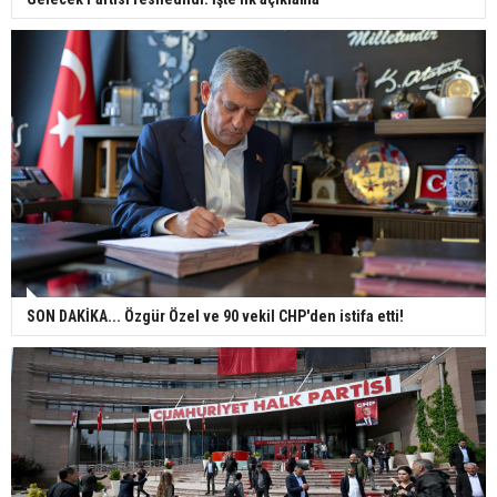
SON DAKİKA... Özgür Özel ve 90 vekil CHP'den istifa etti!