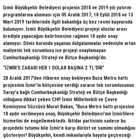
İzmir Büyükşehir Belediyesi projenin 2018 ve 2019 yılı yatırım
programlarına alınması için 05 Aralık 2017, 18 Eylül 2018 ve 13
Mart 2019 tarihlerinde ilgili bakanlığa üç kez resmi başvuruda
bulunuyor. İzmir Büyükşehir Belediyesi projeyi uluslar arası
krediyle yapacağını belirtmesine rağmen 18 aydır onay
alamıyor. Döviz kurunda yaşanan dalgalanmalar nedeniyle artan
maliyetin tek sorumlusu ise projeyi onaylamayan
Cumhurbaşkanlığı Strateji ve Bütçe Başkanlığı’dır.
“İZMİR’E ZARARI HER 1 DOLAR BAŞINA 2 TL’DİR”
28 Aralık 2017’den itibaren onay bekleyen Buca Metro hattı
projesinin İzmir’in bütçesine verdiği zararın tek sorumlusunun
Saray’a bağlı Cumhurbaşkanlığı Strateji ve Bütçe Başkanlığı
olduğuna dikkat çeken CHP İzmir Milletvekili ve Çevre
Komisyonu Sözcüsü Murat Bakan, “Buca Metro hattı projesine
18 aydır verilmeyen onay, Büyükşehir Belediyesi’nin İzmirlilere
hizmetini de engellemektedir. İktidar partisinin sadece bu
projedeki tutumu bile İzmir’e karşı dürüst ve samimi olmadığını
gösteriyor! Büyükşehir, kendi imkanlarıyla hayata geçireceği