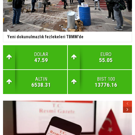
Yeni dokunulmazlık fezlekeleri TBMM'de
DOLAR
EURO
47.59
55.05
ALTIN
BIST 100
6538.31
13776.16