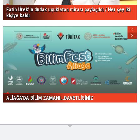
Fatih Ürek'in dudak uçuklatan mirası paylaşıldı / Her şey iki
kişiye kaldı
ALİAĞA'DA BİLİM ZAMANI...DAVETLİSİNİZ