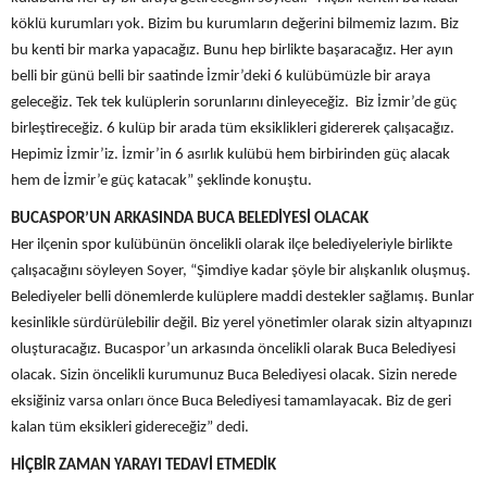
köklü kurumları yok. Bizim bu kurumların değerini bilmemiz lazım. Biz
bu kenti bir marka yapacağız. Bunu hep birlikte başaracağız. Her ayın
belli bir günü belli bir saatinde İzmir’deki 6 kulübümüzle bir araya
geleceğiz. Tek tek kulüplerin sorunlarını dinleyeceğiz. Biz İzmir’de güç
birleştireceğiz. 6 kulüp bir arada tüm eksiklikleri gidererek çalışacağız.
Hepimiz İzmir’iz. İzmir’in 6 asırlık kulübü hem birbirinden güç alacak
hem de İzmir’e güç katacak” şeklinde konuştu.
BUCASPOR’UN ARKASINDA BUCA BELEDİYESİ OLACAK
Her ilçenin spor kulübünün öncelikli olarak ilçe belediyeleriyle birlikte
çalışacağını söyleyen Soyer, “Şimdiye kadar şöyle bir alışkanlık oluşmuş.
Belediyeler belli dönemlerde kulüplere maddi destekler sağlamış. Bunlar
kesinlikle sürdürülebilir değil. Biz yerel yönetimler olarak sizin altyapınızı
oluşturacağız. Bucaspor’un arkasında öncelikli olarak Buca Belediyesi
olacak. Sizin öncelikli kurumunuz Buca Belediyesi olacak. Sizin nerede
eksiğiniz varsa onları önce Buca Belediyesi tamamlayacak. Biz de geri
kalan tüm eksikleri gidereceğiz” dedi.
HİÇBİR ZAMAN YARAYI TEDAVİ ETMEDİK