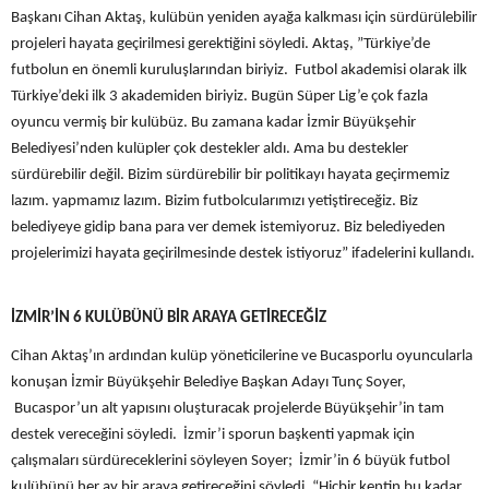
Başkanı Cihan Aktaş, kulübün yeniden ayağa kalkması için sürdürülebilir
projeleri hayata geçirilmesi gerektiğini söyledi. Aktaş, ”Türkiye’de
futbolun en önemli kuruluşlarından biriyiz. Futbol akademisi olarak ilk
Türkiye’deki ilk 3 akademiden biriyiz. Bugün Süper Lig’e çok fazla
oyuncu vermiş bir kulübüz. Bu zamana kadar İzmir Büyükşehir
Belediyesi’nden kulüpler çok destekler aldı. Ama bu destekler
sürdürebilir değil. Bizim sürdürebilir bir politikayı hayata geçirmemiz
lazım. yapmamız lazım. Bizim futbolcularımızı yetiştireceğiz. Biz
belediyeye gidip bana para ver demek istemiyoruz. Biz belediyeden
projelerimizi hayata geçirilmesinde destek istiyoruz” ifadelerini kullandı.
İZMİR’İN 6 KULÜBÜNÜ BİR ARAYA GETİRECEĞİZ
Cihan Aktaş’ın ardından kulüp yöneticilerine ve Bucasporlu oyuncularla
konuşan İzmir Büyükşehir Belediye Başkan Adayı Tunç Soyer,
Bucaspor’un alt yapısını oluşturacak projelerde Büyükşehir’in tam
destek vereceğini söyledi. İzmir’i sporun başkenti yapmak için
çalışmaları sürdüreceklerini söyleyen Soyer; İzmir’in 6 büyük futbol
kulübünü her ay bir araya getireceğini söyledi. “Hiçbir kentin bu kadar