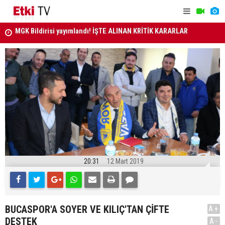
RLAR
ANAYASA MAHKEMESİ KARARLARI R. GAZETE'DE..
MİLLETLER
20:31
12 Mart 2019
BUCASPOR'A SOYER VE KILIÇ'TAN ÇİFTE
A+
DESTEK
A-