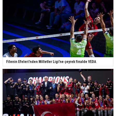
Filenin Efeleri'nden Milletler Ligi'ne çeyrek finalde VEDA