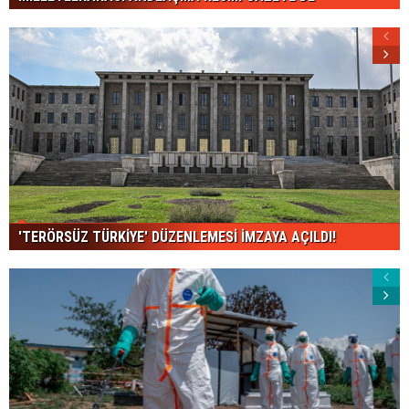
'TERÖRSÜZ TÜRKİYE' DÜZENLEMESİ İMZAYA AÇILDI!