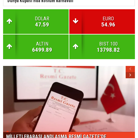
Dünya Kupası'nda kostüm karnavalı
DOLAR
EURO
47.59
54.96
ALTIN
BIST 100
6499.89
13798.82
MİLLETLERARASI ANDLAŞMA RESMİ GAZETE'DE