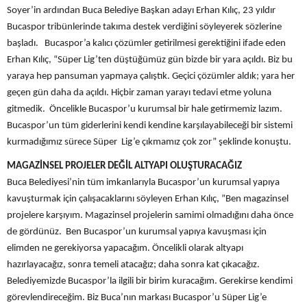
Soyer’in ardından Buca Belediye Başkan adayı Erhan Kılıç, 23 yıldır
Bucaspor tribünlerinde takıma destek verdiğini söyleyerek sözlerine
başladı. Bucaspor’a kalıcı çözümler getirilmesi gerektiğini ifade eden
Erhan Kılıç, “Süper Lig’ten düştüğümüz gün bizde bir yara açıldı. Biz bu
yaraya hep pansuman yapmaya çalıştık. Geçici çözümler aldık; yara her
geçen gün daha da açıldı. Hiçbir zaman yarayı tedavi etme yoluna
gitmedik. Öncelikle Bucaspor’u kurumsal bir hale getirmemiz lazım.
Bucaspor’un tüm giderlerini kendi kendine karşılayabileceği bir sistemi
kurmadığımız sürece Süper Lig’e çıkmamız çok zor” şeklinde konuştu.
MAGAZİNSEL PROJELER DEĞİL ALTYAPI OLUŞTURACAĞIZ
Buca Belediyesi’nin tüm imkanlarıyla Bucaspor’un kurumsal yapıya
kavuşturmak için çalışacaklarını söyleyen Erhan Kılıç, ”Ben magazinsel
projelere karşıyım. Magazinsel projelerin samimi olmadığını daha önce
de gördünüz. Ben Bucaspor’un kurumsal yapıya kavuşması için
elimden ne gerekiyorsa yapacağım. Öncelikli olarak altyapı
hazırlayacağız, sonra temeli atacağız; daha sonra kat çıkacağız.
Belediyemizde Bucaspor’la ilgili bir birim kuracağım. Gerekirse kendimi
görevlendireceğim. Biz Buca’nın markası Bucaspor’u Süper Lig’e