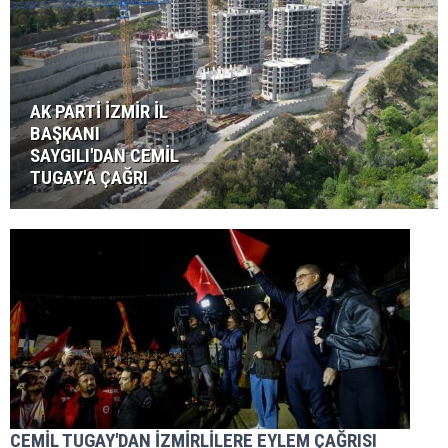
AK PARTİ İZMİR İL
BAŞKANI
SAYGILI'DAN CEMİL
TUGAY'A ÇAĞRI
CEMİL TUGAY'DAN İZMİRLİLERE EYLEM ÇAĞRISI