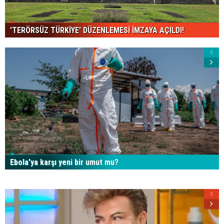
'TERÖRSÜZ TÜRKİYE' DÜZENLEMESİ İMZAYA AÇILDI!
Ebola’ya karşı yeni bir umut mu?