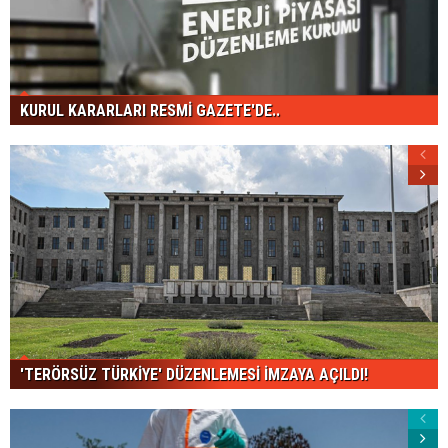
KURUL KARARLARI RESMİ GAZETE'DE..
'TERÖRSÜZ TÜRKİYE' DÜZENLEMESİ İMZAYA AÇILDI!