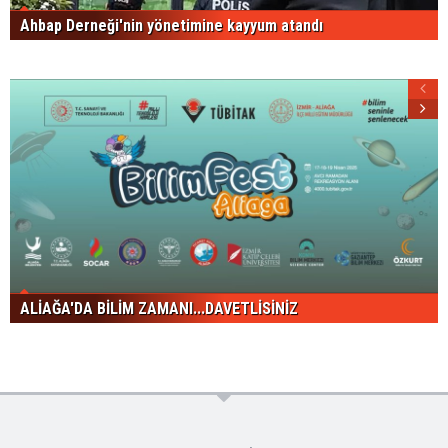
Ahbap Derneği'nin yönetimine kayyum atandı
ALİAĞA'DA BİLİM ZAMANI...DAVETLİSİNİZ