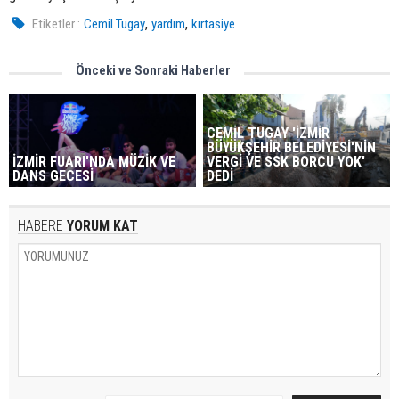
,
,
Etiketler :
Cemil Tugay
yardım
kırtasiye
Önceki ve Sonraki Haberler
CEMİL TUGAY 'İZMİR
BÜYÜKŞEHİR BELEDİYESİ'NİN
İZMİR FUARI'NDA MÜZİK VE
VERGİ VE SSK BORCU YOK'
DANS GECESİ
DEDİ
HABERE
YORUM KAT