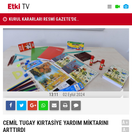
KURUL KARARLARI RESMİ GAZETE'DE..
Ahbap Dern
ANAYASA MAHKEMESİ KARARLARI R. GAZETE'DE
13:11
02 Eylül 2024
CEMİL TUGAY KIRTASİYE YARDIM MİKTARINI
A+
ARTTIRDI
A-