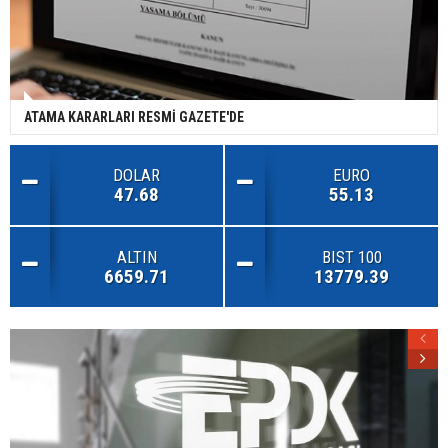
ATAMA KARARLARI RESMİ GAZETE'DE
DOLAR
EURO
47.68
55.13
ALTIN
BIST 100
6659.71
13779.39