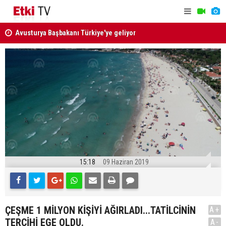
Avusturya Başbakanı Türkiye'ye geliyor
Menderes B
ATAMA KARARI RESMİ GAZETE'DE
uzaklaştırı
15:18
09 Haziran 2019
ÇEŞME 1 MİLYON KİŞİYİ AĞIRLADI...TATİLCİNİN
A+
TERCİHİ EGE OLDU.
A-