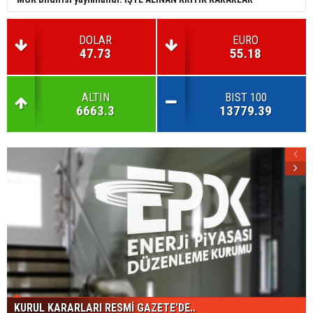
DOLAR
EURO
47.73
55.18
ALTIN
BIST 100
6663.3
13779.39
KURUL KARARLARI RESMİ GAZETE'DE..