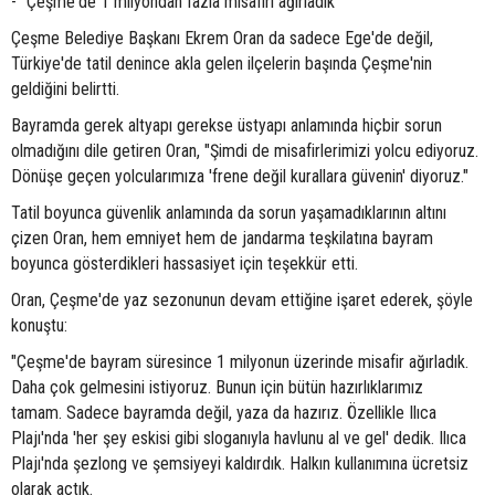
- "Çeşme'de 1 milyondan fazla misafiri ağırladık"
Çeşme Belediye Başkanı Ekrem Oran da sadece Ege'de değil,
Türkiye'de tatil denince akla gelen ilçelerin başında Çeşme'nin
geldiğini belirtti.
Bayramda gerek altyapı gerekse üstyapı anlamında hiçbir sorun
olmadığını dile getiren Oran, "Şimdi de misafirlerimizi yolcu ediyoruz.
Dönüşe geçen yolcularımıza 'frene değil kurallara güvenin' diyoruz."
Tatil boyunca güvenlik anlamında da sorun yaşamadıklarının altını
çizen Oran, hem emniyet hem de jandarma teşkilatına bayram
boyunca gösterdikleri hassasiyet için teşekkür etti.
Oran, Çeşme'de yaz sezonunun devam ettiğine işaret ederek, şöyle
konuştu:
"Çeşme'de bayram süresince 1 milyonun üzerinde misafir ağırladık.
Daha çok gelmesini istiyoruz. Bunun için bütün hazırlıklarımız
tamam. Sadece bayramda değil, yaza da hazırız. Özellikle Ilıca
Plajı'nda 'her şey eskisi gibi sloganıyla havlunu al ve gel' dedik. Ilıca
Plajı'nda şezlong ve şemsiyeyi kaldırdık. Halkın kullanımına ücretsiz
olarak açtık.