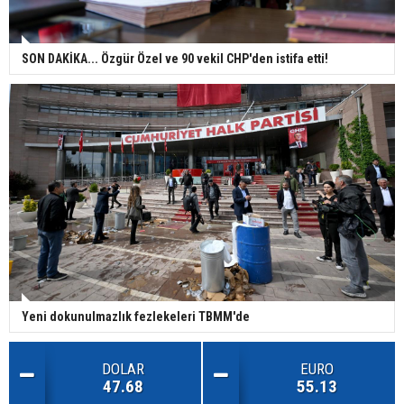
SON DAKİKA... Özgür Özel ve 90 vekil CHP'den istifa etti!
Yeni dokunulmazlık fezlekeleri TBMM'de
DOLAR
EURO
47.68
55.13