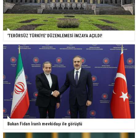
'TERÖRSÜZ TÜRKİYE' DÜZENLEMESİ İMZAYA AÇILDI!
Bakan Fidan İranlı mevkidaşı ile görüştü