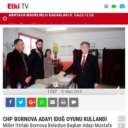
Ahbap Derneği'nin yönetimine kayyum atandı
Türkiye, S
Savunma A
17:07
31 Mart 2019
CHP BORNOVA ADAYI İDUĞ OYUNU KULLANDI
A+
Millet İttifakı Bornova Belediye Başkan Adayı Mustafa
A-