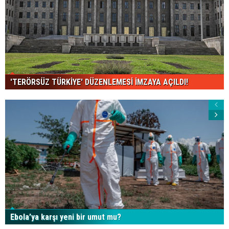
'TERÖRSÜZ TÜRKİYE' DÜZENLEMESİ İMZAYA AÇILDI!
Ebola’ya karşı yeni bir umut mu?