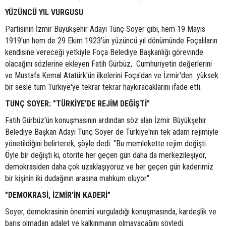
YÜZÜNCÜ YIL VURGUSU
Partisinin İzmir Büyükşehir Adayı Tunç Soyer gibi, hem 19 Mayıs
1919'un hem de 29 Ekim 1923'ün yüzüncü yıl dönümünde Foçalıların
kendisine vereceği yetkiyle Foça Belediye Başkanlığı görevinde
olacağını sözlerine ekleyen Fatih Gürbüz, Cumhuriyetin değerlerini
ve Mustafa Kemal Atatürk'ün ilkelerini Foça'dan ve İzmir'den yüksek
bir sesle tüm Türkiye'ye tekrar tekrar haykıracaklarını ifade etti.
TUNÇ SOYER: "TÜRKİYE'DE REJİM DEĞİŞTİ"
Fatih Gürbüz'ün konuşmasının ardından söz alan İzmir Büyükşehir
Belediye Başkan Adayı Tunç Soyer de Türkiye'nin tek adam rejimiyle
yönetildiğini belirterek, şöyle dedi: "Bu memlekette rejim değişti.
Öyle bir değişti ki, otorite her geçen gün daha da merkezileşiyor,
demokrasiden daha çok uzaklaşıyoruz ve her geçen gün kaderimiz
bir kişinin iki dudağının arasına mahkum oluyor"
"DEMOKRASİ, İZMİR'İN KADERİ"
Soyer, demokrasinin önemini vurguladığı konuşmasında, kardeşlik ve
barış olmadan adalet ve kalkınmanın olmayacağını söyledi.