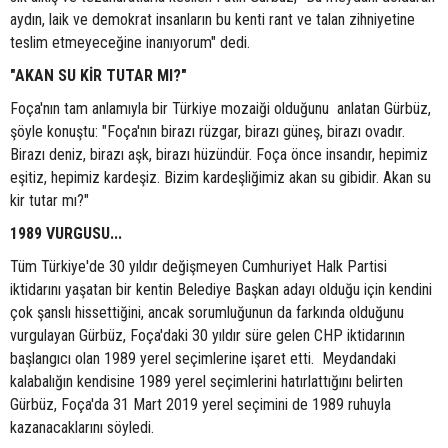
aydın, laik ve demokrat insanların bu kenti rant ve talan zihniyetine
teslim etmeyeceğine inanıyorum" dedi.
"AKAN SU KİR TUTAR MI?"
Foça'nın tam anlamıyla bir Türkiye mozaiği olduğunu anlatan Gürbüz,
şöyle konuştu: "Foça'nın birazı rüzgar, birazı güneş, birazı ovadır.
Birazı deniz, birazı aşk, birazı hüzündür. Foça önce insandır, hepimiz
eşitiz, hepimiz kardeşiz. Bizim kardeşliğimiz akan su gibidir. Akan su
kir tutar mı?"
1989 VURGUSU...
Tüm Türkiye'de 30 yıldır değişmeyen Cumhuriyet Halk Partisi
iktidarını yaşatan bir kentin Belediye Başkan adayı olduğu için kendini
çok şanslı hissettiğini, ancak sorumluğunun da farkında olduğunu
vurgulayan Gürbüz, Foça'daki 30 yıldır süre gelen CHP iktidarının
başlangıcı olan 1989 yerel seçimlerine işaret etti. Meydandaki
kalabalığın kendisine 1989 yerel seçimlerini hatırlattığını belirten
Gürbüz, Foça'da 31 Mart 2019 yerel seçimini de 1989 ruhuyla
kazanacaklarını söyledi.