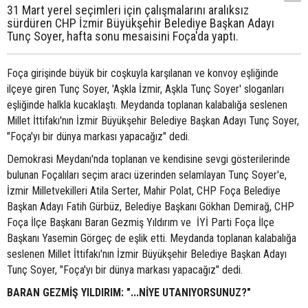
31 Mart yerel seçimleri için çalışmalarını aralıksız
sürdüren CHP İzmir Büyükşehir Belediye Başkan Adayı
Tunç Soyer, hafta sonu mesaisini Foça'da yaptı.
Foça girişinde büyük bir coşkuyla karşılanan ve konvoy eşliğinde
ilçeye giren Tunç Soyer, 'Aşkla İzmir, Aşkla Tunç Soyer' sloganları
eşliğinde halkla kucaklaştı. Meydanda toplanan kalabalığa seslenen
Millet İttifakı'nın İzmir Büyükşehir Belediye Başkan Adayı Tunç Soyer,
"Foça'yı bir dünya markası yapacağız" dedi.
Demokrasi Meydanı'nda toplanan ve kendisine sevgi gösterilerinde
bulunan Foçalıları seçim aracı üzerinden selamlayan Tunç Soyer'e,
İzmir Milletvekilleri Atila Serter, Mahir Polat, CHP Foça Belediye
Başkan Adayı Fatih Gürbüz, Belediye Başkanı Gökhan Demirağ, CHP
Foça İlçe Başkanı Baran Gezmiş Yıldırım ve İYİ Parti Foça İlçe
Başkanı Yasemin Görgeç de eşlik etti. Meydanda toplanan kalabalığa
seslenen Millet İttifakı'nın İzmir Büyükşehir Belediye Başkan Adayı
Tunç Soyer, "Foça'yı bir dünya markası yapacağız" dedi.
BARAN GEZMİŞ YILDIRIM: "...NİYE UTANIYORSUNUZ?"