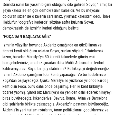
Demokrasinin bir yaşam biçimi olduğunu dile getiren Soyer, "İzmir, bir
şeyin kalesi ise en çok demokrasinin kalesidir. Ve bu meydanı
dolduran sizler de o kalenin sarsılmaz, yıkılmaz kalesidir" dedi. İbn-i
Haldun'un 'coğrafya kaderdir' sözüne atıfta bulunan Soyer,
demokrasinin de İzmir'in kaderi olduğunu belirtti.
"FOÇA'DAN BAŞLAYACAĞIZ"
İzmir'in yüzyıllar boyunca Akdeniz çanağında en güçlü liman ve
ticaret kenti olduğunu anlatan Soyer, şunları söyledi: "Hatırlamak
lazım, buradan Marsilya'ya 50 kürekli teknelerle gitmiş eski
hemşehrilerimiz, ama biz şuradan daha Midilli Adasına bir feribot
kaldıramıyoruz. Böyle bir şey olabilir mi? Bu hikayeyi değiştireceğiz.
İzmir'i Akdeniz çanağının lider kenti yapacağız. Ve bu hedefimize
Foça'dan başlayacağız. Çünkü Marsilya ile yüzlerce yıl önce kardeş
kent olan Foça, bunu daha önce başarmış. Her iki kent birbiriyle
ticaret yapmış. Şimdi biz Marsilya'yı da yeniden dahil ederek hikayeyi
biraz büyüteceğiz. İskenderiye, Beyrut, Roma, Atina ve Barselona
gibi şehirlerle birlikte çalışacağız. Akdeniz'in pastasını büyüteceğiz.
Akdeniz'in yeni turizm rotalarını, tarım politikalarını, çocuklarımız ve