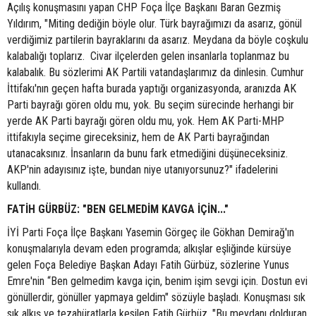
Açılış konuşmasını yapan CHP Foça İlçe Başkanı Baran Gezmiş
Yıldırım, "Miting dediğin böyle olur. Türk bayrağımızı da asarız, gönül
verdiğimiz partilerin bayraklarını da asarız. Meydana da böyle coşkulu
kalabalığı toplarız. Civar ilçelerden gelen insanlarla toplanmaz bu
kalabalık. Bu sözlerimi AK Partili vatandaşlarımız da dinlesin. Cumhur
İttifakı'nın geçen hafta burada yaptığı organizasyonda, aranızda AK
Parti bayrağı gören oldu mu, yok. Bu seçim sürecinde herhangi bir
yerde AK Parti bayrağı gören oldu mu, yok. Hem AK Parti-MHP
ittifakıyla seçime gireceksiniz, hem de AK Parti bayrağından
utanacaksınız. İnsanların da bunu fark etmediğini düşüneceksiniz.
AKP'nin adayısınız işte, bundan niye utanıyorsunuz?" ifadelerini
kullandı.
FATİH GÜRBÜZ: "BEN GELMEDİM KAVGA İÇİN..."
İYİ Parti Foça İlçe Başkanı Yasemin Görgeç ile Gökhan Demirağ'ın
konuşmalarıyla devam eden programda; alkışlar eşliğinde kürsüye
gelen Foça Belediye Başkan Adayı Fatih Gürbüz, sözlerine Yunus
Emre'nin “Ben gelmedim kavga için, benim işim sevgi için. Dostun evi
gönüllerdir, gönüller yapmaya geldim" sözüyle başladı. Konuşması sık
sık alkış ve tezahüratlarla kesilen Fatih Gürbüz, "Bu meydanı dolduran