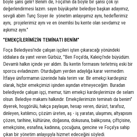
böyle şans gelir! Benim de, Foça'nın da böyle bir şansı çok iyi
değerlendirmesi lazım. sayın büyükşehir belediye başkan adayımız,
sevgili abim Tunç Soyer ile yönetim anlayışımız aynı, hedeflerimiz
aynı, projelerimiz aynı ve en önemlisi bu kente olan sevdamız ve
aşkımız aynı."
"EMEKÇİLERİMİZİN TEMİNATI BENİM"
Foça Belediyesi'nde çalışan işçileri işten çıkaracağı yönündeki
iddialara da yanıt veren Gürbüz, "Ben Foça'da, Kaleiçi'nde büyüdüm.
Devamlı halkın içinde yer aldım. Bu kentin formasını terletmiş eski bir
sporcu evladınızım. Oturduğum yerden adaylığa karar vermedim.
İtfaiye üniformamın üzerinde hala terim var. Bir emekçi kardeşiniz
olarak, hiçbir emekçimizi işinden aşından etmeyeceğim. Buradan
belediyede çalışan işçi, memur, tüm emekçi kardeşlerimize de selam
olsun. Belediye makamı halkındır. Emekçilerimizin teminatı da benim"
diyerek, hoşgörülü, hakça paylaşan, hesap veren, dürüst, tarafsız,
dinleyen, katılımcı, çözüm üreten, aş - iş yaratan, ulaşımını, altyapısını
çözen, tarihine, kültürüne, doğasına, dokusuna, balıkçısına, çiftçisine,
emekçisine, esnafına, kadınına, çocuğuna, gencine ve Foça'ya sahip
çıkan bir yönetim anlayışıyla hizmet edeceğini söyledi.