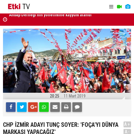
Türkiye, Suudi Arabistan ve Pakistan'dan Mekke
MGK Bildir
Savunma Anlaşması
20:25
11 Mart 2019
CHP İZMİR ADAYI TUNÇ SOYER: 'FOÇA'YI DÜNYA
A+
MARKASI YAPACAĞIZ'
A-