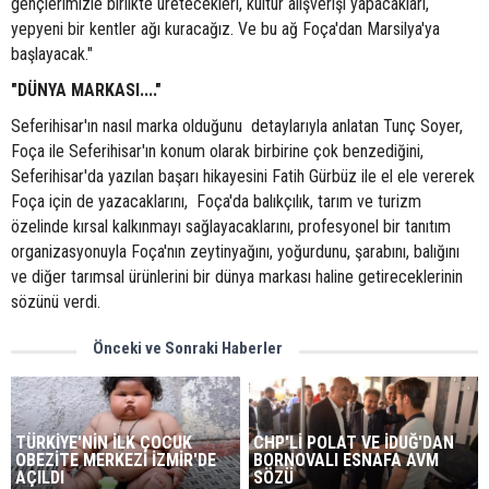
gençlerimizle birlikte üretecekleri, kültür alışverişi yapacakları,
yepyeni bir kentler ağı kuracağız. Ve bu ağ Foça'dan Marsilya'ya
başlayacak."
"DÜNYA MARKASI...."
Seferihisar'ın nasıl marka olduğunu detaylarıyla anlatan Tunç Soyer,
Foça ile Seferihisar'ın konum olarak birbirine çok benzediğini,
Seferihisar'da yazılan başarı hikayesini Fatih Gürbüz ile el ele vererek
Foça için de yazacaklarını, Foça'da balıkçılık, tarım ve turizm
özelinde kırsal kalkınmayı sağlayacaklarını, profesyonel bir tanıtım
organizasyonuyla Foça'nın zeytinyağını, yoğurdunu, şarabını, balığını
ve diğer tarımsal ürünlerini bir dünya markası haline getireceklerinin
sözünü verdi.
Önceki ve Sonraki Haberler
TÜRKİYE'NİN İLK ÇOCUK
CHP'Lİ POLAT VE İDUĞ'DAN
OBEZİTE MERKEZİ İZMİR'DE
BORNOVALI ESNAFA AVM
AÇILDI
SÖZÜ