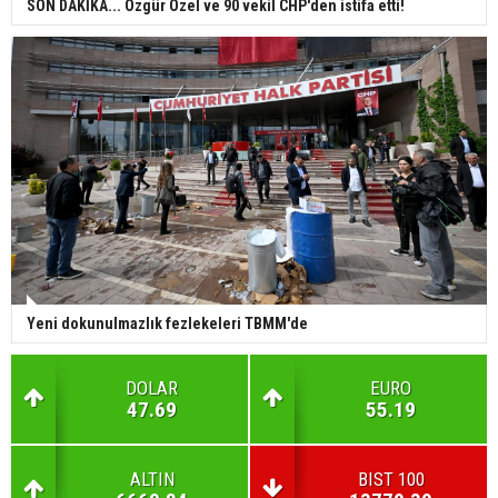
SON DAKİKA... Özgür Özel ve 90 vekil CHP'den istifa etti!
Yeni dokunulmazlık fezlekeleri TBMM'de
DOLAR
EURO
47.69
55.19
ALTIN
BIST 100