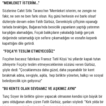
"MEMLEKET İSTERİM..."
Sözlerine Cahit Sıtkı Tarancı'nın 'Memleket isterim; ne zengin ne
fakir, ne sen ne ben farkı olsun. Kış günü herkesin evi barkı olsun'
dizleriyle devam eden Fatih Gürbüz, Gerenköylü çiftçinin ıspanağı
tarlada bıraktığını, Bağarası'nda besicilik yapanların yaptığı yatırımın
karşılığını alamadığını, Foçalı balıkçıların yakaladığı balığı gerçek
değerinde satamadığı için sefere çıkamadığını ve esnafın kepenk
kapattığını dile getirdi.
"FOÇA'YI TESLİM ETMEYECEĞİZ"
Foça'nın bacasız fabrikası Fransız Tatil Köyü 'nü yıllardır kapalı tutan
zihniyete Foça'yı teslim etmeyeceklerinin sözünü veren Gürbüz,
şöyle dedi: "Çocuklarımıza daha güzel, daha yaşanabilir bir kent
bırakmak adına, sevgiyle, aşkla, hep birlikte yöneten, halkçı ve sosyal
belediyecilik için geliyoruz"
"BU KENTE OLAN SEVDAMIZ VE AŞKIMIZ AYNI"
Tunç Soyer ile birlikte görev yapacak olmasının kendisi için büyük bir
şans olduğunun altını çizen Fatih Gürbüz, şunları söyledi: "Kırk yılda bir