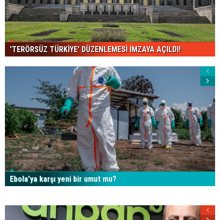
'TERÖRSÜZ TÜRKİYE' DÜZENLEMESİ İMZAYA AÇILDI!
Ebola’ya karşı yeni bir umut mu?