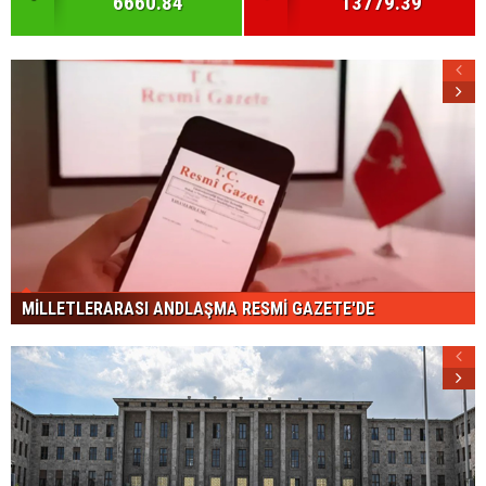
6660.84
13779.39
MİLLETLERARASI ANDLAŞMA RESMİ GAZETE'DE