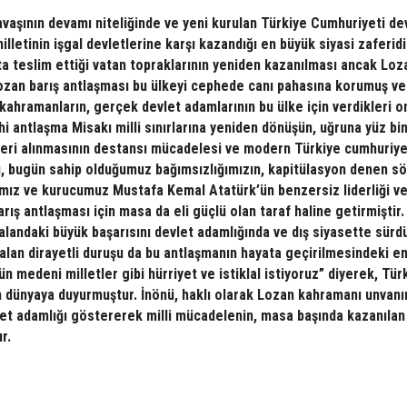
avaşının devamı niteliğinde ve yeni kurulan Türkiye Cumhuriyeti dev
illetinin işgal devletlerine karşı kazandığı en büyük siyasi zaferidi
a teslim ettiği vatan topraklarının yeniden kazanılması ancak Loz
zan barış antlaşması bu ülkeyi cephede canı pahasına korumuş ve
kahramanların, gerçek devlet adamlarının bu ülke için verdikleri o
hi antlaşma Misakı milli sınırlarına yeniden dönüşün, uğruna yüz bi
 geri alınmasının destansı mücadelesi ve modern Türkiye cumhuriye
sı, bugün sahip olduğumuz bağımsızlığımızın, kapitülasyon denen s
ımız ve kurucumuz Mustafa Kemal Atatürk’ün benzersiz liderliği ve
arış antlaşması için masa da eli güçlü olan taraf haline getirmiştir
 alandaki büyük başarısını devlet adamlığında ve dış siyasette sürd
alan dirayetli duruşu da bu antlaşmanın hayata geçirilmesindeki e
n medeni milletler gibi hürriyet ve istiklal istiyoruz” diyerek, Tür
tüm dünyaya duyurmuştur. İnönü, haklı olarak Lozan kahramanı unvanı
set adamlığı göstererek milli mücadelenin, masa başında kazanılan
r.