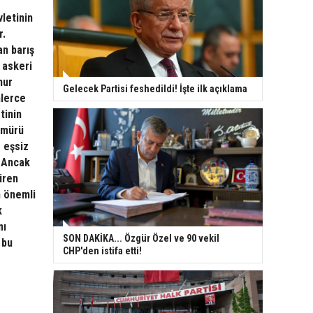
letinin
r.
an barış
 askeri
nur
Gelecek Partisi feshedildi! İşte ilk açıklama
nlerce
tinin
ömürü
 eşsiz
. Ancak
üren
n önemli
k
nı
SON DAKİKA... Özgür Özel ve 90 vekil
 bu
CHP'den istifa etti!