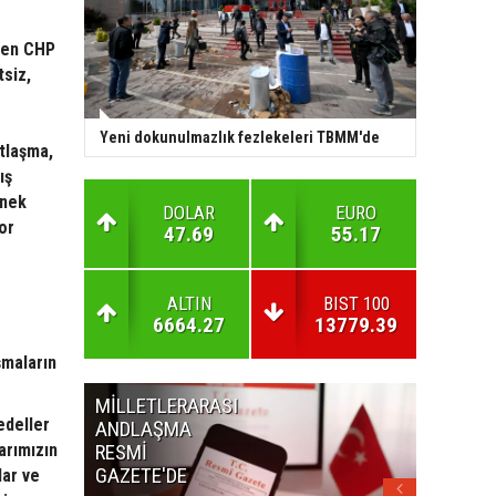
eden CHP
tsiz,
Yeni dokunulmazlık fezlekeleri TBMM'de
ntlaşma,
ış
rnek
DOLAR
EURO
or
47.69
55.17
ALTIN
BIST 100
6664.27
13779.39
şmaların
MİLLETLERARASI
KURUL
edeller
ANDLAŞMA
KARARLA
arımızın
RESMİ
GAZETE'
GAZETE'DE
lar ve