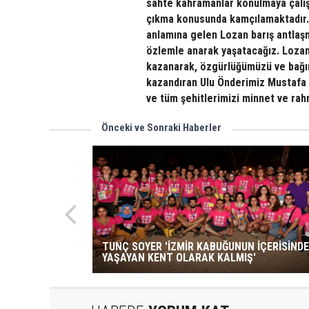
sahte kahramanlar konulmaya çalışıl
çıkma konusunda kamçılamaktadır. T
anlamına gelen Lozan barış antlaş
özlemle anarak yaşatacağız. Lozan 
kazanarak, özgürlüğümüzü ve bağıms
kazandıran Ulu Önderimiz Mustafa 
ve tüm şehitlerimizi minnet ve rahm
Önceki ve Sonraki Haberler
TUNÇ SOYER 'İZMİR KABUĞUNUN İÇERİSİNDE
YAŞAYAN KENT OLARAK KALMIŞ'