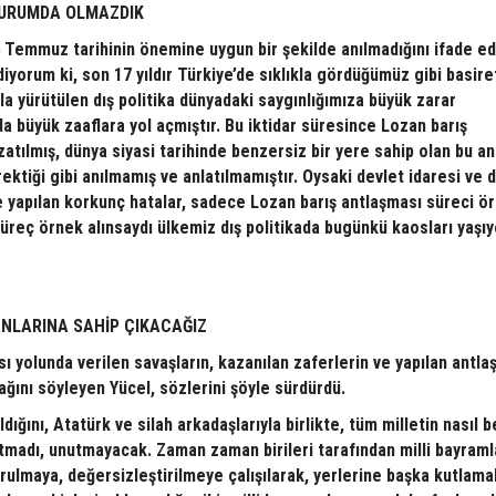
DURUMDA OLMAZDIK
4 Temmuz tarihinin önemine uygun bir şekilde anılmadığını ifade 
diyorum ki, son 17 yıldır Türkiye’de sıklıkla gördüğümüz gibi basire
la yürütülen dış politika dünyadaki saygınlığımıza büyük zarar
 büyük zaaflara yol açmıştır. Bu iktidar süresince Lozan barış
atılmış, dünya siyasi tarihinde benzersiz bir yere sahip olan bu a
ektiği gibi anılmamış ve anlatılmamıştır. Oysaki devlet idaresi ve d
e yapılan korkunç hatalar, sadece Lozan barış antlaşması süreci ö
 süreç örnek alınsaydı ülkemiz dış politikada bugünkü kaosları yaşıy
NLARINA SAHİP ÇIKACAĞIZ
ı yolunda verilen savaşların, kazanılan zaferlerin ve yapılan antla
ını söyleyen Yücel, sözlerini şöyle sürdürdü.
dığını, Atatürk ve silah arkadaşlarıyla birlikte, tüm milletin nasıl b
tmadı, unutmayacak. Zaman zaman birileri tarafından milli bayraml
rulmaya, değersizleştirilmeye çalışılarak, yerlerine başka kutlama