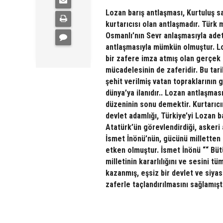
Lozan barış antlaşması, Kurtuluş s
kurtarıcısı olan antlaşmadır. Türk m
Osmanlı’nın Sevr anlaşmasıyla adet
antlaşmasıyla mümkün olmuştur. Lo
bir zafere imza atmış olan gerçek 
mücadelesinin de zaferidir. Bu tari
şehit verilmiş vatan topraklarının
dünya’ya ilanıdır.. Lozan antlaşma
düzeninin sonu demektir. Kurtarıc
devlet adamlığı, Türkiye’yi Lozan b
Atatürk’ün görevlendirdiği, askeri
İsmet İnönü’nün, gücünü milletten 
etken olmuştur. İsmet İnönü ““ Bütü
milletinin kararlılığını ve sesini 
kazanmış, eşsiz bir devlet ve siya
zaferle taçlandırılmasını sağlamıştı