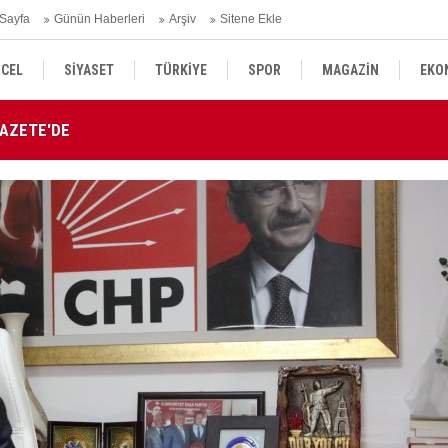
Sayfa
Günün Haberleri
Arşiv
Sitene Ekle
CEL
SİYASET
TÜRKİYE
SPOR
MAGAZİN
EKO
GAZETE'DE
Tü
KÜLTÜR SANAT
DÜNYA
SAĞLIK
atandı