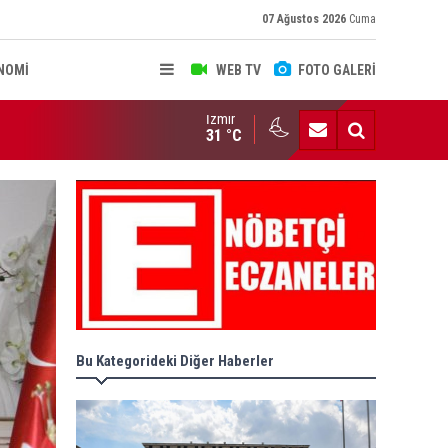
07 Ağustos 2026
Cuma
NOMİ
WEB TV
FOTO GALERİ
İzmir
rkiye, Suudi Arabistan ve Pakistan'dan Mekke Savunma Anlaşma
31 °C
Bu Kategorideki Diğer Haberler