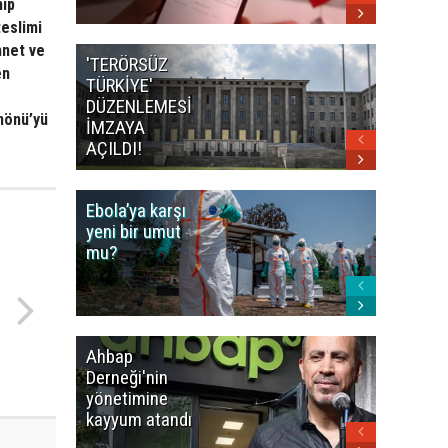
hip
teslimi
nnet ve
'TERÖRSÜZ
Bakan F
en
TÜRKİYE'
İranlı
DÜZENLEMESİ
mevkidaş
nönü’yü
İMZAYA
görüştü
AÇILDI!
Ebola’ya karşı
Dünya K
yeni bir umut
öncesi 
mu?
paniği
Ahbap
Fatih Ür
Derneği'nin
dudak
yönetimine
uçuklat
kayyum atandı
mirası
paylaşıld