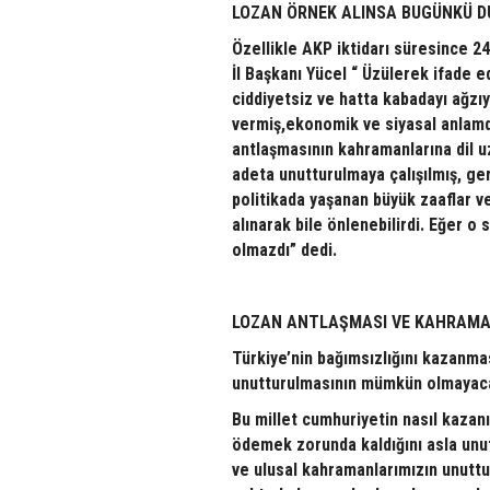
LOZAN ÖRNEK ALINSA BUGÜNKÜ 
Özellikle AKP iktidarı süresince 2
İl Başkanı Yücel “ Üzülerek ifade e
ciddiyetsiz ve hatta kabadayı ağzıy
vermiş,ekonomik ve siyasal anlamda
antlaşmasının kahramanlarına dil uz
adeta unutturulmaya çalışılmış, ger
politikada yaşanan büyük zaaflar v
alınarak bile önlenebilirdi. Eğer o
olmazdı” dedi.
LOZAN ANTLAŞMASI VE KAHRAMA
Türkiye’nin bağımsızlığını kazanmas
unutturulmasının mümkün olmayacağ
Bu millet cumhuriyetin nasıl kazanıl
ödemek zorunda kaldığını asla unu
ve ulusal kahramanlarımızın unuttu