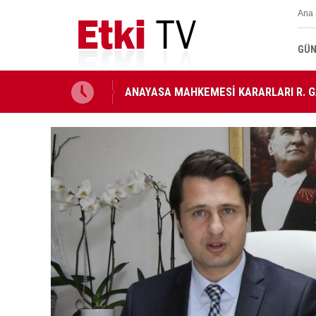
Ana 
GÜN
ANAYASA MAHKEMESİ KARARLARI R. 
Ahbap Derneği'nin yönetimine kayyum 