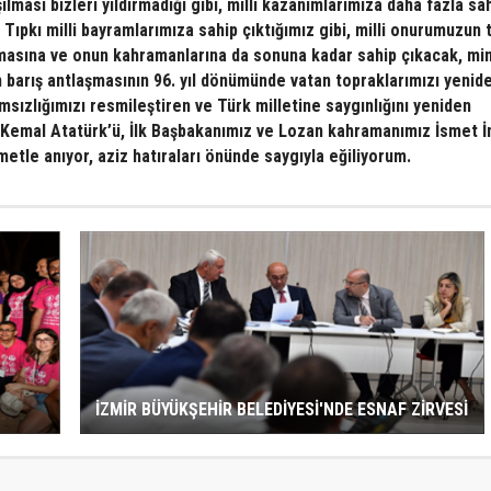
ması bizleri yıldırmadığı gibi, milli kazanımlarımıza daha fazla sa
ıpkı milli bayramlarımıza sahip çıktığımız gibi, milli onurumuzun 
masına ve onun kahramanlarına da sonuna kadar sahip çıkacak, mi
barış antlaşmasının 96. yıl dönümünde vatan topraklarımızı yenid
ızlığımızı resmileştiren ve Türk milletine saygınlığını yeniden
Kemal Atatürk’ü, İlk Başbakanımız ve Lozan kahramanımız İsmet İ
etle anıyor, aziz hatıraları önünde saygıyla eğiliyorum.
İZMİR BÜYÜKŞEHİR BELEDİYESİ'NDE ESNAF ZİRVESİ