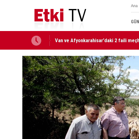
Ana 
GÜN
Van ve Afyonkarahisar'daki 2 faili meçhu
Milli Dayanışma ve Toplumsal Bütünlüğ
edildi