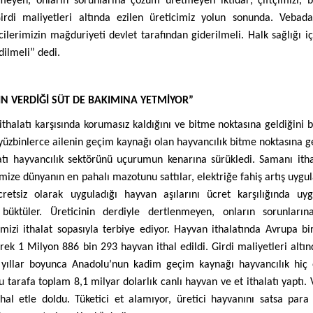
nmeyen, onların sorunlarına çözüm üretmeyen iktidar; çiftçimizi, b
Girdi maliyetleri altında ezilen üreticimiz yolun sonunda. Vebad
ilerimizin mağduriyeti devlet tarafından giderilmeli. Halk sağlığı iç
dilmeli” dedi.
N VERDİĞİ SÜT DE BAKIMINA YETMİYOR”
ithalatı karşısında korumasız kaldığını ve bitme noktasına geldiğini b
yüzbinlerce ailenin geçim kaynağı olan hayvancılık bitme noktasına g
latı hayvancılık sektörünü uçurumun kenarına sürükledi. Samanı ithal
mize dünyanın en pahalı mazotunu sattılar, elektriğe fahiş artış uygul
retsiz olarak uyguladığı hayvan aşılarını ücret karşılığında uy
i büktüler. Üreticinin derdiyle dertlenmeyen, onların sorunları
imizi ithalat sopasıyla terbiye ediyor. Hayvan ithalatında Avrupa biri
ek 1 Milyon 886 bin 293 hayvan ithal edildi. Girdi maliyetleri altın
n yıllar boyunca Anadolu’nun kadim geçim kaynağı hayvancılık hiç
u tarafa toplam 8,1 milyar dolarlık canlı hayvan ve et ithalatı yaptı.
l etle doldu. Tüketici et alamıyor, üretici hayvanını satsa para