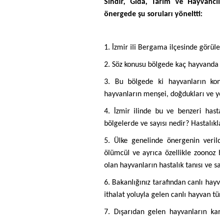
Sındır, Gıda, Tarım ve Hayvancı
önergede şu soruları yöneltti:
1. İzmir ili Bergama ilçesinde görül
2. Söz konusu bölgede kaç hayvanda 
3. Bu bölgede ki hayvanların kon
hayvanların menşei, doğdukları ve yet
4. İzmir ilinde bu ve benzeri hast
bölgelerde ve sayısı nedir? Hastalık
5. Ülke genelinde önergenin verild
ölümcül ve ayrıca özellikle zoonoz h
olan hayvanların hastalık tanısı ve sa
6. Bakanlığınız tarafından canlı hayv
ithalat yoluyla gelen canlı hayvan tür
7. Dışarıdan gelen hayvanların ka