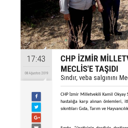
CHP İZMİR MİLLET
17:43
MECLİS'E TAŞIDI
08 Ağustos 2019
Sındır, veba salgınını M
CHP İzmir Milletvekili Kamil Okyay 
hastalığa karşı alınan önlemleri, i
sıkıntıları Gıda, Tarım ve Hayvancıl