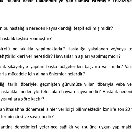
lık Bakanı Bekir Pakdemirli’ye yanıtlaması istemiyle TBMM’ye
en bu hastalığın nereden kaynaklandığı tespit edilmiş midir?
hastalık teşhisi konmuştur?
trolü ne sıklıkla yapılmaktadır? Hastalığa yakalanan ve/veya te
iştirildikleri yer neresidir? Hayvanların aşıları yapılmış mıdır?
alık şikâyetiyle yapılan başka bölgelerden başvuru var mıdır? Va
larla mücadele için alınan önlemler nelerdir?
iği tarih itibariyle, geçmişten günümüze yıllar itibarıyla veba v
astalıklar nedeniyle telef olan hayvan sayısı nedir? Hastalık nedeni
yısı yıllara göre kaçtır?
an ithalatına dönemsel izinler verildiği bilinmektedir. İzmir’e son 20 y
lerinin cinsi ve sayısı nedir?
rantina denetimleri yeterince sağlıklı ve usulüne uygun yapılmak