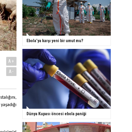
Ebola’ya karşı yeni bir umut mu?
A+
A-
talığını,
 yaşadığı
Dünya Kupası öncesi ebola paniği