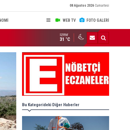
08 Ağustos 2026
Cumartesi
NOMİ
WEB TV
FOTO GALERİ
İzmir
RUL KARARLARI RESMİ GAZETE'DE..
31 °C
Bu Kategorideki Diğer Haberler