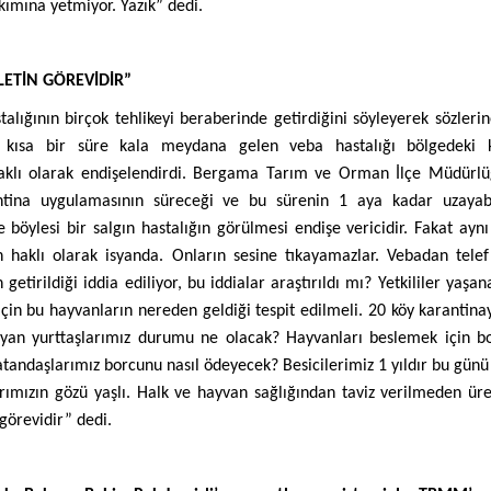
kımına yetmiyor. Yazık” dedi.
ETİN GÖREVİDİR”
lığının birçok tehlikeyi beraberinde getirdiğini söyleyerek sözler
 kısa bir süre kala meydana gelen veba hastalığı bölgedeki 
 haklı olarak endişelendirdi. Bergama Tarım ve Orman İlçe Müdürl
antina uygulamasının süreceği ve bu sürenin 1 aya kadar uzayabi
öylesi bir salgın hastalığın görülmesi endişe vericidir. Fakat ayn
ün haklı olarak isyanda. Onların sesine tıkayamazlar. Vebadan tele
getirildiği iddia ediliyor, bu iddialar araştırıldı mı? Yetkililer yaşan
için bu hayvanların nereden geldiği tespit edilmeli. 20 köy karantinay
ayan yurttaşlarımız durumu ne olacak? Hayvanları beslemek için b
andaşlarımız borcunu nasıl ödeyecek? Besicilerimiz 1 yıldır bu günü 
rımızın gözü yaşlı. Halk ve hayvan sağlığından taviz verilmeden üre
görevidir” dedi.