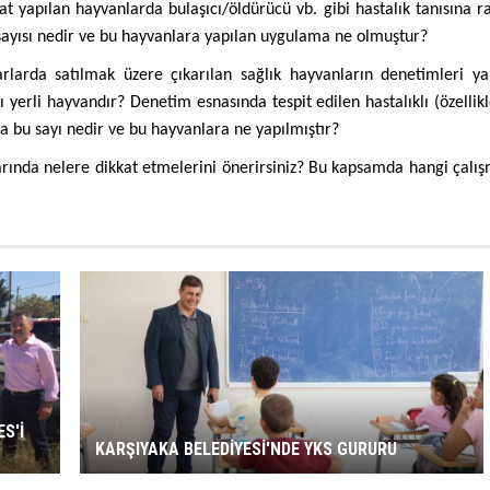
t yapılan hayvanlarda bulaşıcı/öldürücü vb. gibi hastalık tanısına r
sayısı nedir ve bu hayvanlara yapılan uygulama ne olmuştur?
larda satılmak üzere çıkarılan sağlık hayvanların denetimleri ya
ı yerli hayvandır? Denetim esnasında tespit edilen hastalıklı (özellik
sa bu sayı nedir ve bu hayvanlara ne yapılmıştır?
arında nelere dikkat etmelerini önerirsiniz? Bu kapsamda hangi çalış
S'İ
KARŞIYAKA BELEDİYESİ'NDE YKS GURURU