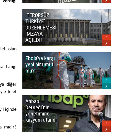
 verdiği
'TERÖRSÜZ
Bakan F
TÜRKİYE'
İranlı
DÜZENLEMESİ
mevkidaş
İMZAYA
görüştü
AÇILDI!
lef olan
Ebola’ya karşı
Dünya K
yeni bir umut
öncesi 
rsa hangi
mu?
paniği
eya diğer
yle telef
Ahbap
Fatih Ür
Derneği'nin
dudak
ıl içinde
yönetimine
uçuklat
kayyum atandı
mirası
paylaşıld
ta mıdır?