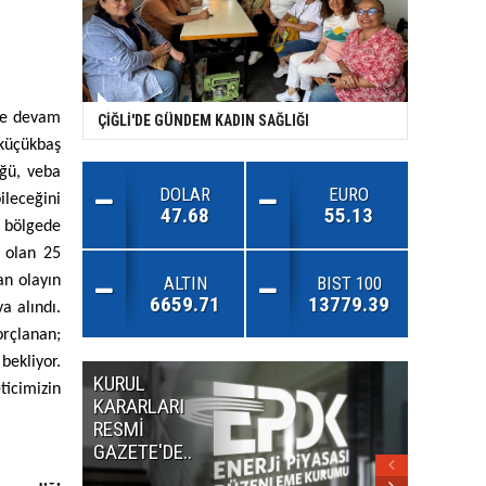
ine devam
ÇİĞLİ'DE GÜNDEM KADIN SAĞLIĞI
küçükbaş
üğü, veba
DOLAR
EURO
leceğini
47.68
55.13
ı bölgede
f olan 25
an olayın
ALTIN
BIST 100
6659.71
13779.39
a alındı.
orçlanan;
bekliyor.
KURUL
MİLLET
ticimizin
KARARLARI
ANDLA
RESMİ
RESMİ
GAZETE'DE..
GAZETE