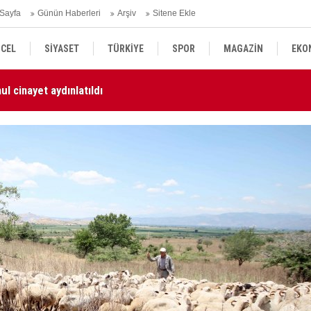
Sayfa
Günün Haberleri
Arşiv
Sitene Ekle
CEL
SİYASET
TÜRKİYE
SPOR
MAGAZİN
EKO
l cinayet aydınlatıldı
KU
KÜLTÜR SANAT
DÜNYA
SAĞLIK
ün Güçlendirilmesi kanun teklifi Adalet Komisyonu'nda kabul