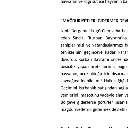
hayvanın verdiği süt ise hayvanın ba
“MAĞDURİYETLERİ GİDERMEK DEVL
İzmir Bergama’da görülen veba hasta
eden Sındır, “Kurban Bayramı’na
sahiplerimizi ve vatandaşlarımızı
tehlikesinin geçinceye kadar kar
duyurdu. Kurban Bayramı öncesinde b
besicilik yapan üreticilerimiz bug
hayvanın, ucuz olduğu için dışarıdan 
kaynağına inebildi mi? Halk sağlığı 
Geçimini kurbanlık satışından sağl
yemlerini, mazotunu vadeyle alan vat
Bölgeye giderlerse görürler insanla
mağduriyetlerini gidermek devletin 