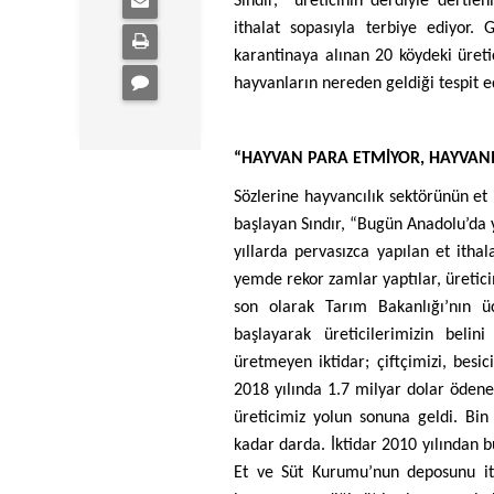
Sındır, “üreticinin derdiyle dertle
ithalat sopasıyla terbiye ediyor. 
karantinaya alınan 20 köydeki üretic
hayvanların nereden geldiği tespit e
“HAYVAN PARA ETMİYOR, HAYVANI
Sözlerine hayvancılık sektörünün et 
başlayan Sındır, “Bugün Anadolu’da 
yıllarda pervasızca yapılan et itha
yemde rekor zamlar yaptılar, üretici
son olarak Tarım Bakanlığı’nın üc
başlayarak üreticilerimizin belin
üretmeyen iktidar; çiftçimizi, besic
2018 yılında 1.7 milyar dolar ödener
üreticimiz yolun sonuna geldi. Bi
kadar darda. İktidar 2010 yılından b
Et ve Süt Kurumu’nun deposunu itha