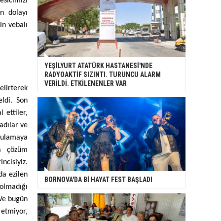
esicimizi
an dolayı
in vebalı
YEŞİLYURT ATATÜRK HASTANESİ'NDE
RADYOAKTİF SIZINTI. TURUNCU ALARM
VERİLDİ. ETKİLENENLER VAR
elirterek
eldi. Son
 ettiler,
adılar ve
gulamaya
na çözüm
ncisiyiz.
da ezilen
BORNOVA'DA Bİ HAYAT FEST BAŞLADI
 olmadığı
 Ve bugün
 etmiyor,