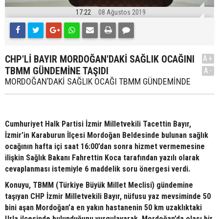
17:22
08 Ağustos 2019
CHP'Lİ BAYIR MORDOĞAN'DAKİ SAĞLIK OCAĞINI
A+
TBMM GÜNDEMİNE TAŞIDI
A-
MORDOĞAN’DAKİ SAĞLIK OCAĞI TBMM GÜNDEMİNDE
Cumhuriyet Halk Partisi İzmir Milletvekili Tacettin Bayır,
İzmir’in Karaburun İlçesi Mordoğan Beldesinde bulunan sağlık
ocağının hafta içi saat 16:00’dan sonra hizmet vermemesine
ilişkin Sağlık Bakanı Fahrettin Koca tarafından yazılı olarak
cevaplanması istemiyle 6 maddelik soru önergesi verdi.
Konuyu, TBMM (Türkiye Büyük Millet Meclisi) gündemine
taşıyan CHP İzmir Milletvekili Bayır, nüfusu yaz mevsiminde 50
bini aşan Mordoğan’a en yakın hastanenin 50 km uzaklıktaki
Urla ilçesinde bulunduğunu vurgulayarak, Mordoğan’da olası bir