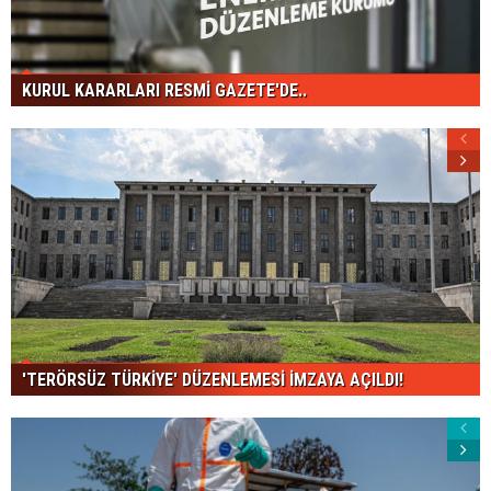
KURUL KARARLARI RESMİ GAZETE'DE..
'TERÖRSÜZ TÜRKİYE' DÜZENLEMESİ İMZAYA AÇILDI!