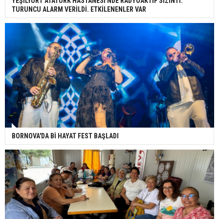
YEŞİLYURT ATATÜRK HASTANESİ'NDE RADYOAKTİF SIZINTI.
TURUNCU ALARM VERİLDİ. ETKİLENENLER VAR
BORNOVA'DA Bİ HAYAT FEST BAŞLADI