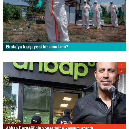
Ebola’ya karşı yeni bir umut mu?
Ahbap Derneği'nin yönetimine kayyum atandı