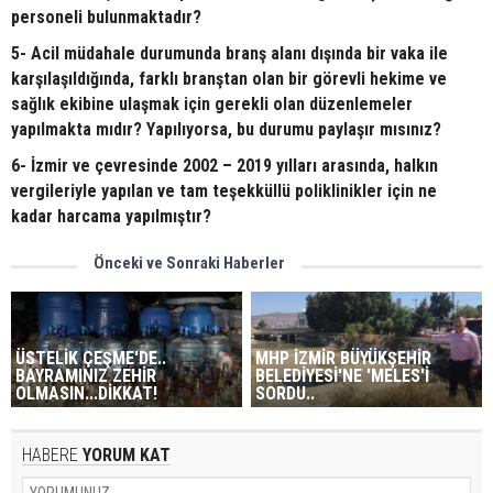
personeli bulunmaktadır?
5- Acil müdahale durumunda branş alanı dışında bir vaka ile
karşılaşıldığında, farklı branştan olan bir görevli hekime ve
sağlık ekibine ulaşmak için gerekli olan düzenlemeler
yapılmakta mıdır? Yapılıyorsa, bu durumu paylaşır mısınız?
6- İzmir ve çevresinde 2002 – 2019 yılları arasında, halkın
vergileriyle yapılan ve tam teşekküllü poliklinikler için ne
kadar harcama yapılmıştır?
Önceki ve Sonraki Haberler
ÜSTELİK ÇEŞME'DE..
MHP İZMİR BÜYÜKŞEHİR
BAYRAMINIZ ZEHİR
BELEDİYESİ'NE 'MELES'İ
OLMASIN...DİKKAT!
SORDU..
HABERE
YORUM KAT