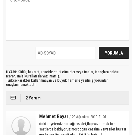
UYARI:
Küfür, hakaret, rencide edici cümleler veya imalar, inançlara saldırı
içeren, imla kuralları ile yazılmamış,
Türkçe karakter kullanılmayan ve büyük harflerle yazılmış yorumlar
onaylanmamaktadır.
2 Yorum
Mehmet Bayar
/ 23 Ağustos 2019 21:01
doktor yetersiz s.ocağı rezalet,ilaç yazdırmak için
saatlerce bekliyoruz mordoğan cezalımı?siyasiler burası
medeniyettin beşiği olan İZMİR 'e bağlı...!