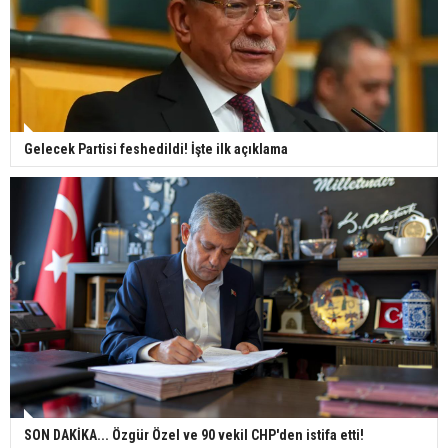
Gelecek Partisi feshedildi! İşte ilk açıklama
SON DAKİKA... Özgür Özel ve 90 vekil CHP'den istifa etti!