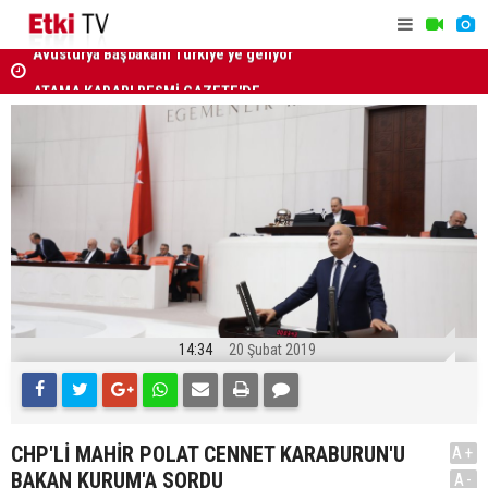
ATAMA KARARI RESMİ GAZETE'DE
Menderes B
uzaklaştırı
14:34
20 Şubat 2019
CHP'Lİ MAHİR POLAT CENNET KARABURUN'U
A+
BAKAN KURUM'A SORDU
A-