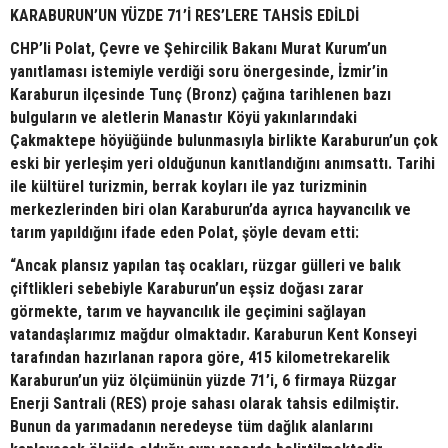
KARABURUN’UN YÜZDE 71’İ RES’LERE TAHSİS EDİLDİ
CHP’li Polat, Çevre ve Şehircilik Bakanı Murat Kurum’un
yanıtlaması istemiyle verdiği soru önergesinde, İzmir’in
Karaburun ilçesinde Tunç (Bronz) çağına tarihlenen bazı
bulguların ve aletlerin Manastır Köyü yakınlarındaki
Çakmaktepe höyüğünde bulunmasıyla birlikte Karaburun’un çok
eski bir yerleşim yeri olduğunun kanıtlandığını anımsattı. Tarihi
ile kültürel turizmin, berrak koyları ile yaz turizminin
merkezlerinden biri olan Karaburun’da ayrıca hayvancılık ve
tarım yapıldığını ifade eden Polat, şöyle devam etti:
“Ancak plansız yapılan taş ocakları, rüzgar gülleri ve balık
çiftlikleri sebebiyle Karaburun’un eşsiz doğası zarar
görmekte, tarım ve hayvancılık ile geçimini sağlayan
vatandaşlarımız mağdur olmaktadır. Karaburun Kent Konseyi
tarafından hazırlanan rapora göre, 415 kilometrekarelik
Karaburun’un yüz ölçümünün yüzde 71’i, 6 firmaya Rüzgar
Enerji Santrali (RES) proje sahası olarak tahsis edilmiştir.
Bunun da yarımadanın neredeyse tüm dağlık alanlarını