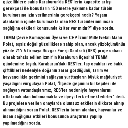
güzelliklere sahip Karaburun’da RES’lerin kapasite artışı
gerekçesi ile konutların 150 metre yakınına kadar türbin
kurulmasına izin verilmesinin gerekçesi nedir? Yaşam
alanlarının içinde kurulmakta olan RES türbinlerinin insan
sağlığına etkileri konusunda kriter var mıdır?” diye sordu.
TBMM Çevre Komisyonu Üyesi ve CHP İzmir Milletvekili Mahir
Polat, eşsiz doğal güzelliklere sahip olan, ancak yüzölçümünün
yüzde 71’i 6 firmaya Rüzgar Enerji Santrali (RES) proje sahası
olarak tahsis edilen İzmir’in Karaburun İlçesi’ni TBMM
gündemine taşıdı. Karaburun’daki RES’ler, taş ocakları ve balık
çiftlikleri nedeniyle doğanın zarar gördüğünü, tarım ve
hayvancılıkla geçimini sağlayan yurttaşların büyük mağduriyet
yaşadığını vurgulayan Polat, “İlçede geçimini kıl keçileri ile
sağlayan vatandaşlarımız, RES’ler nedeniyle hayvanlarını
otlatacak alan bulamamakta ve ilçeyi terk etmektedirler” dedi.
Bu projelere verilen onaylarda olumsuz etkilerin dikkate alınıp
alınmadığını soran Polat, RES’lerin tarım alanları, hayvanlar ve
insan sağlığına etkileri konusunda araştırma yapılıp
yapılmadığını sordu.