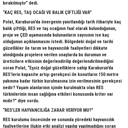
bırakılmıştır” dedi.
“KAÇ RES, TAŞ OCAĞI VE BALIK ÇİFTLİĞİ VAR”
Polat, Karaburun’da önergenin yanıtlandığı tarih itibariyle kaç
balık çiftliği, RES ve taş ocağının faal olarak bulunduğunun,
proje ve ÇED aşamasında bulunanların sayısının ise kaç
olduğunun açıklanmasını istedi. Bölgedeki doğal ve tarihi
güzellikler ile tarım ve hayvancılık faaliyetleri dikkate
alındığında projelere verilen onaylarda bu durumun ve
üreticilere etkisinin değerlendirilip değerlendirilmediğini
soran Polat, “Eşsiz doğal güzelliklere sahip Karaburun’da
RES’lerin kapasite artışı gerekçesi ile konutların 150 metre
yakınına kadar türbin kurulmasına izin verilmesinin gerekçesi
nedir? Yaşam alanlarının içinde kurulmakta olan RES
türbinlerinin insan sağlığına etkileri konusunda kriter var
mıdır?” diye sordu.
“RES’LER HAYVANCILIĞA ZARAR VERİYOR MU?”
RES kurulumu öncesinde ve sonunda yöredeki hayvancılık
faaliyetlerine ilişkin etki analizi yapılıp yapılmadığını soran