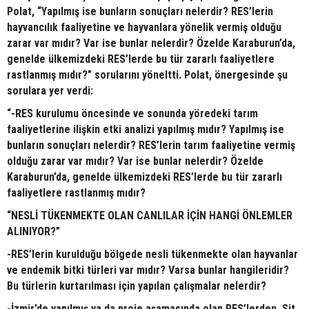
Polat, “Yapılmış ise bunların sonuçları nelerdir? RES’lerin
hayvancılık faaliyetine ve hayvanlara yönelik vermiş olduğu
zarar var mıdır? Var ise bunlar nelerdir? Özelde Karaburun’da,
genelde ülkemizdeki RES’lerde bu tür zararlı faaliyetlere
rastlanmış mıdır?” sorularını yöneltti. Polat, önergesinde şu
sorulara yer verdi:
“-RES kurulumu öncesinde ve sonunda yöredeki tarım
faaliyetlerine ilişkin etki analizi yapılmış mıdır? Yapılmış ise
bunların sonuçları nelerdir? RES’lerin tarım faaliyetine vermiş
olduğu zarar var mıdır? Var ise bunlar nelerdir? Özelde
Karaburun’da, genelde ülkemizdeki RES’lerde bu tür zararlı
faaliyetlere rastlanmış mıdır?
“NESLİ TÜKENMEKTE OLAN CANLILAR İÇİN HANGİ ÖNLEMLER
ALINIYOR?”
-RES’lerin kurulduğu bölgede nesli tükenmekte olan hayvanlar
ve endemik bitki türleri var mıdır? Varsa bunlar hangileridir?
Bu türlerin kurtarılması için yapılan çalışmalar nelerdir?
-İzmir’de yapılmış ya da proje aşamasında olan RES’lerden, Sit