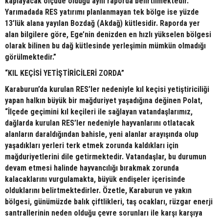
kaplayacak ölçüde olduğu aynı raporda belirtilmektedir.
Yarımadada RES yatırımı planlanmayan tek bölge ise yüzde
13’lük alana yayılan Bozdağ (Akdağ) kütlesidir. Raporda yer
alan bilgilere göre, Ege’nin denizden en hızlı yükselen bölgesi
olarak bilinen bu dağ kütlesinde yerleşimin mümkün olmadığı
görülmektedir.”
“KIL KEÇİSİ YETİŞTİRİCİLERİ ZORDA”
Karaburun’da kurulan RES’ler nedeniyle kıl keçisi yetiştiriciliği
yapan halkın büyük bir mağduriyet yaşadığına değinen Polat,
“İlçede geçimini kıl keçileri ile sağlayan vatandaşlarımız,
dağlarda kurulan RES’ler nedeniyle hayvanlarını otlatacak
alanların daraldığından bahisle, yeni alanlar arayışında olup
yaşadıkları yerleri terk etmek zorunda kaldıkları için
mağduriyetlerini dile getirmektedir. Vatandaşlar, bu durumun
devam etmesi halinde hayvancılığı bırakmak zorunda
kalacaklarını vurgulamakta, büyük endişeler içerisinde
olduklarını belirtmektedirler. Özetle, Karaburun ve yakın
bölgesi, günümüzde balık çiftlikleri, taş ocakları, rüzgar enerji
santrallerinin neden olduğu çevre sorunları ile karşı karşıya