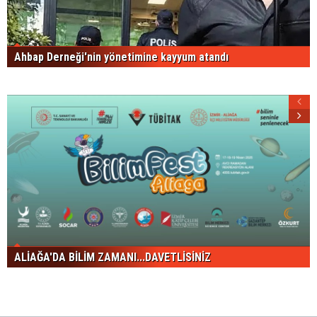
Ahbap Derneği'nin yönetimine kayyum atandı
ALİAĞA'DA BİLİM ZAMANI...DAVETLİSİNİZ