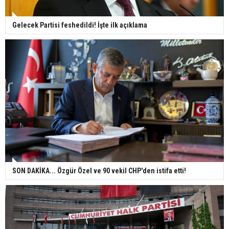
Gelecek Partisi feshedildi! İşte ilk açıklama
SON DAKİKA... Özgür Özel ve 90 vekil CHP'den istifa etti!