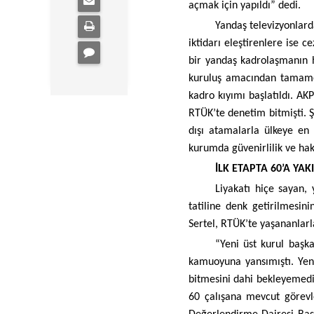
açmak için yapıldı” dedi.
Yandaş televizyonlard
iktidarı eleştirenlere ise
bir yandaş kadrolaşmanın h
kuruluş amacından tamamen
kadro kıyımı başlatıldı. AK
RTÜK’te denetim bitmişti. Şim
dışı atamalarla ülkeye en 
kurumda güvenirlilik ve ha
İLK ETAPTA 60’A YAK
Liyakatı hiçe sayan
tatiline denk getirilmesini
Sertel, RTÜK’te yaşananlarla 
“Yeni üst kurul başka
kamuoyuna yansımıştı. Yen
bitmesini dahi bekleyemedi
60 çalışana mevcut görevle