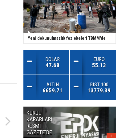
Yeni dokunulmazlık fezlekeleri TBMM'de
DOLAR
EURO
47.68
55.13
ALTIN
BIST 100
6659.71
13779.39
KURUL
MİLLET
KARARLARI
ANDLA
RESMİ
RESMİ
GAZETE'DE..
GAZETE