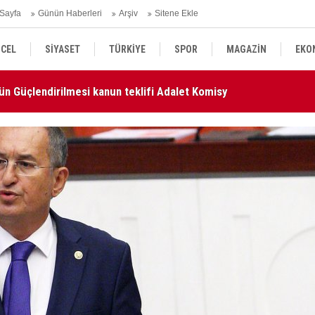
Sayfa
Günün Haberleri
Arşiv
Sitene Ekle
CEL
SİYASET
TÜRKİYE
SPOR
MAGAZİN
EKO
ün Güçlendirilmesi kanun teklifi Adalet Komisyonu'nda kabul
AN
KÜLTÜR SANAT
DÜNYA
SAĞLIK