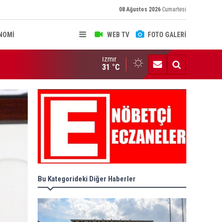
08 Ağustos 2026
Cumartesi
NOMİ
WEB TV
FOTO GALERİ
İzmir
AYASA MAHKEMESİ KARARLARI R. GAZETE'DE
31 °C
Bu Kategorideki Diğer Haberler