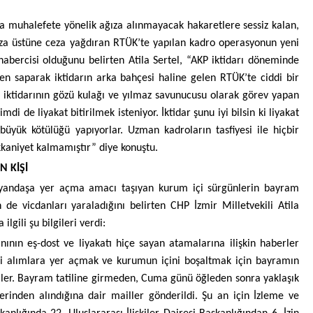
a muhalefete yönelik ağıza alınmayacak hakaretlere sessiz kalan,
 ceza üstüne ceza yağdıran RTÜK’te yapılan kadro operasyonun yeni
abercisi olduğunu belirten Atila Sertel, “AKP iktidarı döneminde
 saparak iktidarın arka bahçesi haline gelen RTÜK’te ciddi bir
P iktidarının gözü kulağı ve yılmaz savunucusu olarak görev yapan
di de liyakat bitirilmek isteniyor. İktidar şunu iyi bilsin ki liyakat
büyük kötülüğü yapıyorlar. Uzman kadroların tasfiyesi ile hiçbir
kkaniyet kalmamıştır” diye konuştu.
IN KİŞİ
, yandaşa yer açma amacı taşıyan kurum içi sürgünlerin bayram
n de vicdanları yaraladığını belirten CHP İzmir Milletvekili Atila
ilgili şu bilgileri verdi:
nının eş-dost ve liyakatı hiçe sayan atamalarına ilişkin haberler
i alımlara yer açmak ve kurumun içini boşaltmak için bayramın
ler. Bayram tatiline girmeden, Cuma günü öğleden sonra yaklaşık
rinden alındığına dair mailler gönderildi. Şu an için İzleme ve