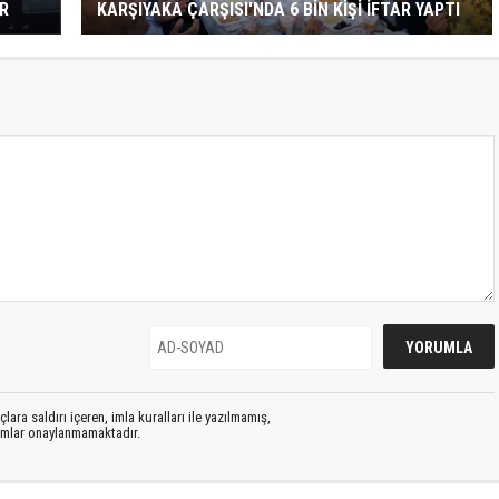
R
KARŞIYAKA ÇARŞISI'NDA 6 BİN KİŞİ İFTAR YAPTI
lara saldırı içeren, imla kuralları ile yazılmamış,
rumlar onaylanmamaktadır.