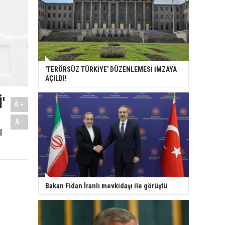
'TERÖRSÜZ TÜRKİYE' DÜZENLEMESİ İMZAYA
AÇILDI!
'
A+
A-
ı
Bakan Fidan İranlı mevkidaşı ile görüştü