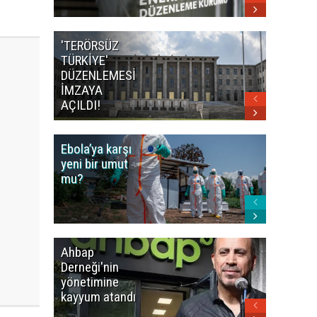
'TERÖRSÜZ
Bakan F
TÜRKİYE'
İranlı
DÜZENLEMESİ
mevkidaş
İMZAYA
görüştü
AÇILDI!
Ebola’ya karşı
Dünya K
yeni bir umut
öncesi 
mu?
paniği
Ahbap
Fatih Ür
Derneği'nin
dudak
yönetimine
uçuklat
kayyum atandı
mirası
paylaşıld