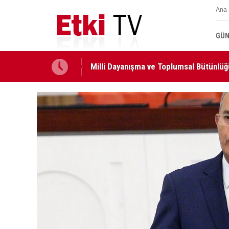
Ana 
GÜN
Milli Dayanışma ve Toplumsal Bütünlüğ
edildi
KURUL KARARLARI RESMİ GAZETE'DE..