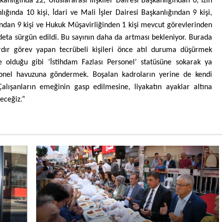
nlığında 22, Uluslararası İlişkiler Dairesi Başkanlığından 6, İzin
lığında 10 kişi, İdari ve Mali İşler Dairesi Başkanlığından 9 kişi,
ından 9 kişi ve Hukuk Müşavirliğinden 1 kişi mevcut görevlerinden
deta sürgün edildi. Bu sayının daha da artması bekleniyor. Burada
dır görev yapan tecrübeli kişileri önce atıl duruma düşürmek
e olduğu gibi ‘İstihdam Fazlası Personel’ statüsüne sokarak ya
nel havuzuna göndermek. Boşalan kadroların yerine de kendi
Çalışanların emeğinin gasp edilmesine, liyakatın ayaklar altına
eceğiz.”