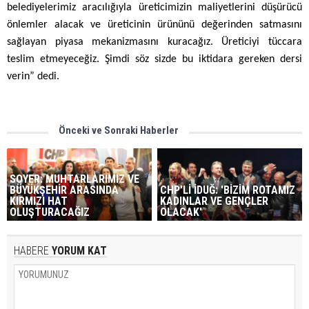
belediyelerimiz aracılığıyla üreticimizin maliyetlerini düşürücü
önlemler alacak ve üreticinin ürününü değerinden satmasını
sağlayan piyasa mekanizmasını kuracağız. Üreticiyi tüccara
teslim etmeyeceğiz. Şimdi söz sizde bu iktidara gereken dersi
verin” dedi.
Önceki ve Sonraki Haberler
SOYER: MUHTARLARIMIZ VE
BÜYÜKŞEHİR ARASINDA
CHP'Lİ İDUĞ: 'BİZİM ROTAMIZ
KIRMIZI HAT
KADINLAR VE GENÇLER
OLUŞTURACAĞIZ
OLACAK'
HABERE
YORUM KAT