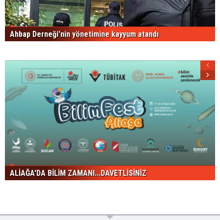
Ahbap Derneği'nin yönetimine kayyum atandı
ALİAĞA'DA BİLİM ZAMANI...DAVETLİSİNİZ