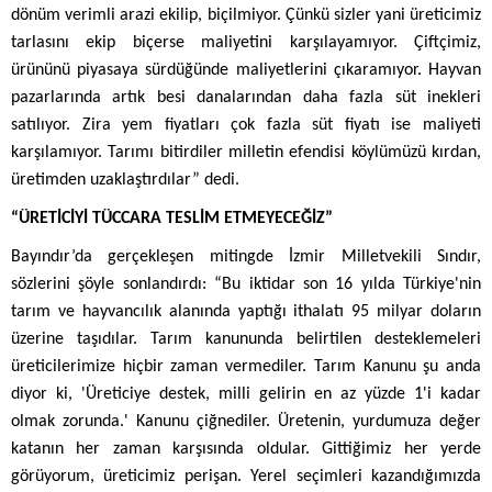
dönüm verimli arazi ekilip, biçilmiyor. Çünkü sizler yani üreticimiz
tarlasını ekip biçerse maliyetini karşılayamıyor. Çiftçimiz,
ürününü piyasaya sürdüğünde maliyetlerini çıkaramıyor. Hayvan
pazarlarında artık besi danalarından daha fazla süt inekleri
satılıyor. Zira yem fiyatları çok fazla süt fiyatı ise maliyeti
karşılamıyor. Tarımı bitirdiler milletin efendisi köylümüzü kırdan,
üretimden uzaklaştırdılar” dedi.
“ÜRETİCİYİ TÜCCARA TESLİM ETMEYECEĞİZ”
Bayındır’da gerçekleşen mitingde İzmir Milletvekili Sındır,
sözlerini şöyle sonlandırdı: “Bu iktidar son 16 yılda Türkiye'nin
tarım ve hayvancılık alanında yaptığı ithalatı 95 milyar doların
üzerine taşıdılar. Tarım kanununda belirtilen desteklemeleri
üreticilerimize hiçbir zaman vermediler. Tarım Kanunu şu anda
diyor ki, 'Üreticiye destek, milli gelirin en az yüzde 1'i kadar
olmak zorunda.' Kanunu çiğnediler. Üretenin, yurdumuza değer
katanın her zaman karşısında oldular. Gittiğimiz her yerde
görüyorum, üreticimiz perişan. Yerel seçimleri kazandığımızda