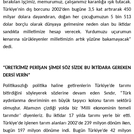
bırakılan işçimiz, memurumuz, çalışanımız karanlığa ışık tutacak.
Türkiye'nin dış borcunu 2002’den bugüne 3,5 kat artırarak 450
milyar dolara dayandıran, doğan her çocuğumuzun 5 bin 513
dolar borçlu olarak dünyaya gelmesine neden olan bu iktidar
sandıkta milletimize hesap verecek. Yurdumuzu uçurumun
kenarına sürükleyenler milletimizin artık yüzüne bakamayacak”
dedi.
“ÜRETİCİMİZ PERİŞAN ŞİMDİ SÖZ SİZDE BU İKTİDARA GEREKEN
DERSİ VERİN”
Politikasızlığı politika haline getirenlerin Türkiye’de tarımı
bitirdiğini söyleyerek sözlerine devam eden Sındır, “Türk
aydınlanma devriminin en büyük taşıyıcı kolonu tarım sektörü
olmuştur. Atamızın çizdiği yolda biz ‘Milli ekonominin temeli
tarımdır’ diyenleriz. Bu iktidar 17 yılda tarımı yerle bir etti.
Türkiye'de işlenen tarım alanları 2002'de 239 milyon dönüm iken,
bugün 197 milyon dönüme indi. Bugün Türkiye’de 42 milyon