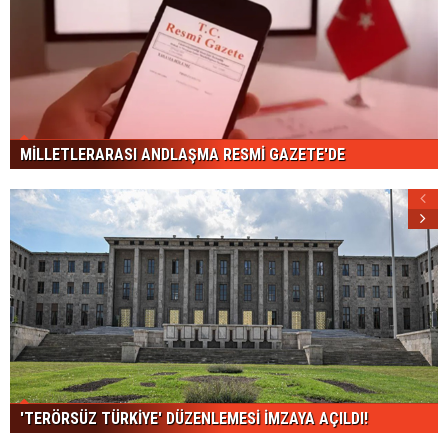
MİLLETLERARASI ANDLAŞMA RESMİ GAZETE'DE
'TERÖRSÜZ TÜRKİYE' DÜZENLEMESİ İMZAYA AÇILDI!