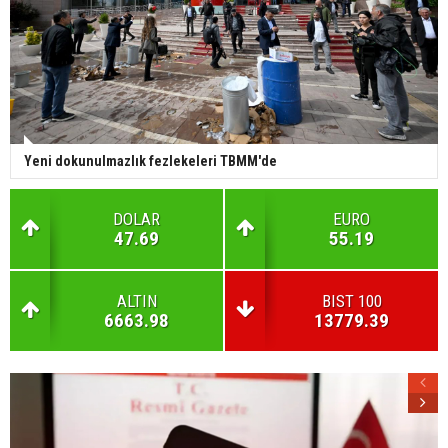
Yeni dokunulmazlık fezlekeleri TBMM'de
DOLAR
EURO
47.69
55.19
ALTIN
BIST 100
6663.98
13779.39