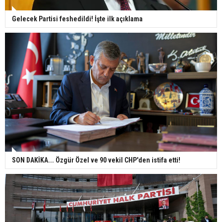
Gelecek Partisi feshedildi! İşte ilk açıklama
SON DAKİKA... Özgür Özel ve 90 vekil CHP'den istifa etti!