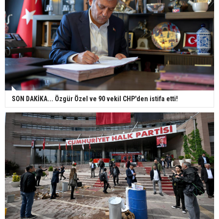
SON DAKİKA... Özgür Özel ve 90 vekil CHP'den istifa etti!