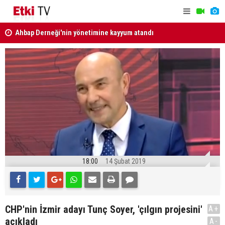
Ahbap Derneği'nin yönetimine kayyum atandı
MGK Bildir
Türkiye, Suudi Arabistan ve Pakistan'dan Mekke
Savunma Anlaşması
18:00
14 Şubat 2019
CHP'nin İzmir adayı Tunç Soyer, 'çılgın projesini'
A+
açıkladı
A-