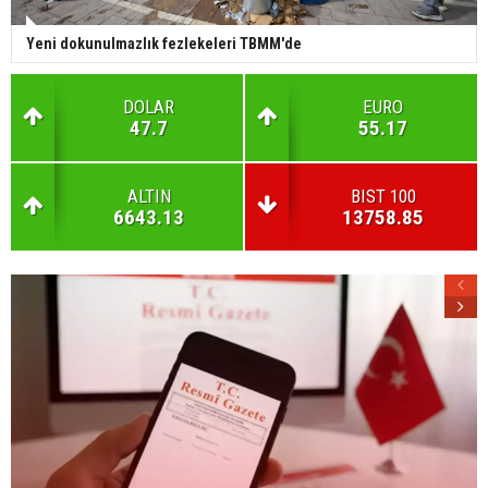
Yeni dokunulmazlık fezlekeleri TBMM'de
DOLAR
EURO
47.7
55.17
ALTIN
BIST 100
6643.13
13758.85