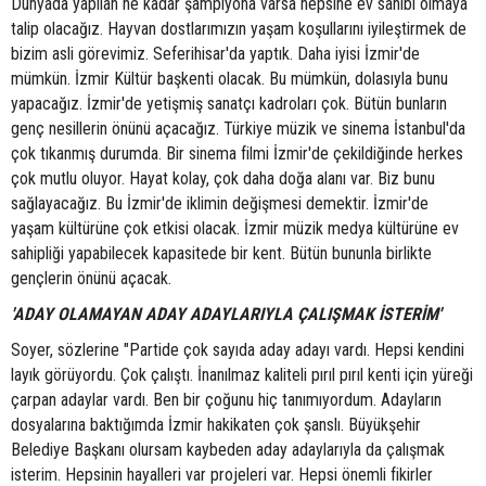
Dünyada yapılan ne kadar şampiyona varsa hepsine ev sahibi olmaya
talip olacağız. Hayvan dostlarımızın yaşam koşullarını iyileştirmek de
bizim asli görevimiz. Seferihisar'da yaptık. Daha iyisi İzmir'de
mümkün. İzmir Kültür başkenti olacak. Bu mümkün, dolasıyla bunu
yapacağız. İzmir'de yetişmiş sanatçı kadroları çok. Bütün bunların
genç nesillerin önünü açacağız. Türkiye müzik ve sinema İstanbul'da
çok tıkanmış durumda. Bir sinema filmi İzmir'de çekildiğinde herkes
çok mutlu oluyor. Hayat kolay, çok daha doğa alanı var. Biz bunu
sağlayacağız. Bu İzmir'de iklimin değişmesi demektir. İzmir'de
yaşam kültürüne çok etkisi olacak. İzmir müzik medya kültürüne ev
sahipliği yapabilecek kapasitede bir kent. Bütün bununla birlikte
gençlerin önünü açacak.
'ADAY OLAMAYAN ADAY ADAYLARIYLA ÇALIŞMAK İSTERİM'
Soyer, sözlerine "Partide çok sayıda aday adayı vardı. Hepsi kendini
layık görüyordu. Çok çalıştı. İnanılmaz kaliteli pırıl pırıl kenti için yüreği
çarpan adaylar vardı. Ben bir çoğunu hiç tanımıyordum. Adayların
dosyalarına baktığımda İzmir hakikaten çok şanslı. Büyükşehir
Belediye Başkanı olursam kaybeden aday adaylarıyla da çalışmak
isterim. Hepsinin hayalleri var projeleri var. Hepsi önemli fikirler