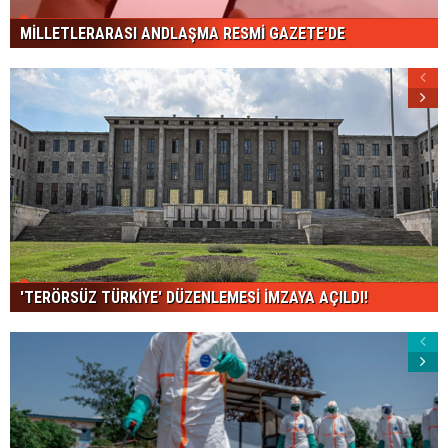
MİLLETLERARASI ANDLAŞMA RESMİ GAZETE'DE
'TERÖRSÜZ TÜRKİYE' DÜZENLEMESİ İMZAYA AÇILDI!