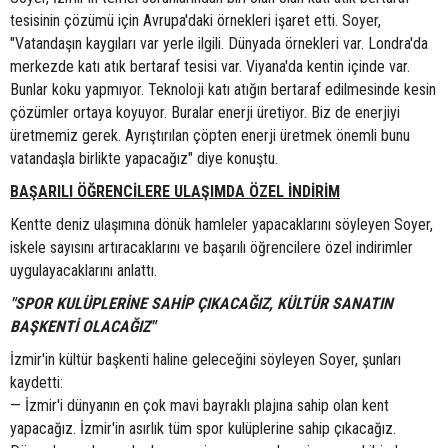
tesisinin çözümü için Avrupa'daki örnekleri işaret etti. Soyer,
"Vatandaşın kaygıları var yerle ilgili. Dünyada örnekleri var. Londra'da
merkezde katı atık bertaraf tesisi var. Viyana'da kentin içinde var.
Bunlar koku yapmıyor. Teknoloji katı atığın bertaraf edilmesinde kesin
çözümler ortaya koyuyor. Buralar enerji üretiyor. Biz de enerjiyi
üretmemiz gerek. Ayrıştırılan çöpten enerji üretmek önemli bunu
vatandaşla birlikte yapacağız" diye konuştu.
BAŞARILI ÖĞRENCİLERE ULAŞIMDA ÖZEL İNDİRİM
Kentte deniz ulaşımına dönük hamleler yapacaklarını söyleyen Soyer,
iskele sayısını artıracaklarını ve başarılı öğrencilere özel indirimler
uygulayacaklarını anlattı.
"SPOR KULÜPLERİNE SAHİP ÇIKACAĞIZ, KÜLTÜR SANATIN
BAŞKENTİ OLACAĞIZ"
İzmir'in kültür başkenti haline geleceğini söyleyen Soyer, şunları
kaydetti:
— İzmir'i dünyanın en çok mavi bayraklı plajına sahip olan kent
yapacağız. İzmir'in asırlık tüm spor kulüplerine sahip çıkacağız.