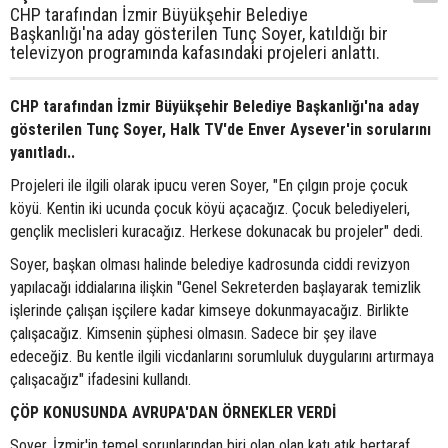
CHP tarafından İzmir Büyükşehir Belediye
Başkanlığı'na aday gösterilen Tunç Soyer, katıldığı bir
televizyon programında kafasındaki projeleri anlattı.
CHP tarafından İzmir Büyükşehir Belediye Başkanlığı'na aday
gösterilen Tunç Soyer, Halk TV'de Enver Aysever'in sorularını
yanıtladı..
Projeleri ile ilgili olarak ipucu veren Soyer, "En çılgın proje çocuk
köyü. Kentin iki ucunda çocuk köyü açacağız. Çocuk belediyeleri,
gençlik meclisleri kuracağız. Herkese dokunacak bu projeler" dedi.
Soyer, başkan olması halinde belediye kadrosunda ciddi revizyon
yapılacağı iddialarına ilişkin "Genel Sekreterden başlayarak temizlik
işlerinde çalışan işçilere kadar kimseye dokunmayacağız. Birlikte
çalışacağız. Kimsenin şüphesi olmasın. Sadece bir şey ilave
edeceğiz. Bu kentle ilgili vicdanlarını sorumluluk duygularını artırmaya
çalışacağız" ifadesini kullandı.
ÇÖP KONUSUNDA AVRUPA'DAN ÖRNEKLER VERDİ
Soyer, İzmir'in temel sorunlarından biri olan olan katı atık bertaraf