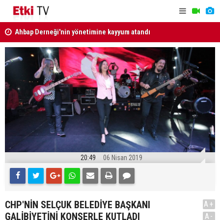
Ahbap Derneği'nin yönetimine kayyum atandı
MGK Bildir
Türkiye, Suudi Arabistan ve Pakistan'dan Mekke
Savunma Anlaşması
20:49
06 Nisan 2019
CHP'NİN SELÇUK BELEDİYE BAŞKANI
A+
GALİBİYETİNİ KONSERLE KUTLADI
A-