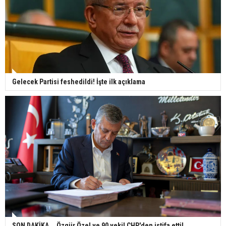
Gelecek Partisi feshedildi! İşte ilk açıklama
SON DAKİKA... Özgür Özel ve 90 vekil CHP'den istifa etti!