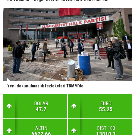
Yeni dokunulmazlık fezlekeleri TBMM'de
DOLAR
EURO
47.7
55.25
ALTIN
BIST 100
6672.66
13810.7