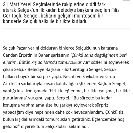
31 Mart Yerel Seçimlerinde rakiplerine ciddi fark
atarak Selçuk'un ilk kadın belediye başkanı seçilen Filiz
Ceritoğlu Sengel, baharın gelişini muhteşem bir
konserle Selçuk halkı ile birlikte kutladı.
Selçuk Pazar yerini dolduran binlerce Selçuklu’nun karşısına
Candan Erçetin’in Bahar şarkısının
‘Çünkü sana değdiğinden beri
ellerim. Bütün kış dallarında tomurcuklar var’
sözlerini söyleyerek
çıkan Selçuk Belediye Başkanı Filiz Ceritoğlu Sengel, Selçuk
halkına büyük bir sürpriz yaptı. Necati ve Saykolar ve Grup
Arteks’in şarkılarıyla coşan kalabalığa eşlik eden Başkan Sengel,
yaptığı kısa konuşmada ‘birlikte eğlenme, birlikte çalışma, birlikte
gururlanma’ vurgusu yaptı. Sengel, “Bu süreçte bu kadar
konuşma yaptım ama size bu şarkıyı söyleyerek sürpriz
yapacağım diye hepsinden daha çok heyecanlandım. Çünkü siz
bütün kış dallarındaki tomurcukları getirdiniz. Eğlencemize hoş
geldiniz” diyerek tüm Selçukluları selamladı.