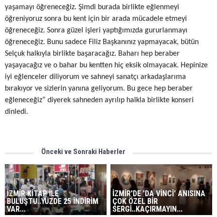
yaşamayı öğreneceğiz. Şimdi burada birlikte eğlenmeyi
öğreniyoruz sonra bu kent için bir arada mücadele etmeyi
öğreneceğiz. Sonra güzel işleri yaptığımızda gururlanmayı
öğreneceğiz. Bunu sadece Filiz Başkanınız yapmayacak, bütün
Selçuk halkıyla birlikte başaracağız. Baharı hep beraber
yaşayacağız ve o bahar bu kentten hiç eksik olmayacak. Hepinize
iyi eğlenceler diliyorum ve sahneyi sanatçı arkadaşlarıma
bırakıyor ve sizlerin yanına geliyorum. Bu gece hep beraber
eğleneceğiz” diyerek sahneden ayrılıp halkla birlikte konseri
dinledi.
Önceki ve Sonraki Haberler
İZMİR KİTAP İLE
İZMİR'DE 'DA VİNCİ' ANISINA
BULUŞTU..YÜZDE 25 İNDİRİM
ÇOK ÖZEL BİR
VAR...
SERGİ..KAÇIRMAYIN...