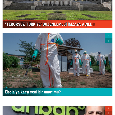
'TERÖRSÜZ TÜRKİYE' DÜZENLEMESİ İMZAYA AÇILDI!
Ebola’ya karşı yeni bir umut mu?