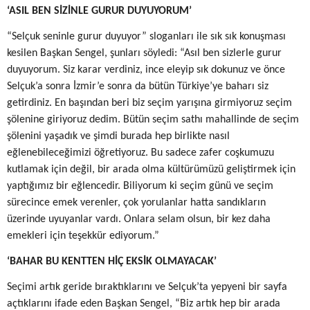
‘ASIL BEN SİZİNLE GURUR DUYUYORUM’
“Selçuk seninle gurur duyuyor” sloganları ile sık sık konuşması
kesilen Başkan Sengel, şunları söyledi: “Asıl ben sizlerle gurur
duyuyorum. Siz karar verdiniz, ince eleyip sık dokunuz ve önce
Selçuk’a sonra İzmir’e sonra da bütün Türkiye’ye baharı siz
getirdiniz. En başından beri biz seçim yarışına girmiyoruz seçim
şölenine giriyoruz dedim. Bütün seçim sathı mahallinde de seçim
şölenini yaşadık ve şimdi burada hep birlikte nasıl
eğlenebileceğimizi öğretiyoruz. Bu sadece zafer coşkumuzu
kutlamak için değil, bir arada olma kültürümüzü geliştirmek için
yaptığımız bir eğlencedir. Biliyorum ki seçim günü ve seçim
sürecince emek verenler, çok yorulanlar hatta sandıkların
üzerinde uyuyanlar vardı. Onlara selam olsun, bir kez daha
emekleri için teşekkür ediyorum.”
‘BAHAR BU KENTTEN HİÇ EKSİK OLMAYACAK’
Seçimi artık geride bıraktıklarını ve Selçuk’ta yepyeni bir sayfa
açtıklarını ifade eden Başkan Sengel, “Biz artık hep bir arada