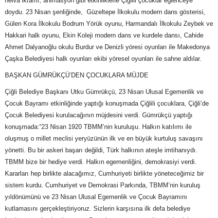
helva ikramı, animasyon gibi etkinliklerle Çiğlili çocuklar eğlenceye
doydu. 23 Nisan şenliğinde, Güzeltepe İlkokulu modern dans gösterisi,
Gülen Kora İlkokulu Bodrum Yörük oyunu, Harmandalı İlkokulu Zeybek ve
Hakkari halk oyunu, Ekin Koleji modern dans ve kurdele dansı, Cahide
Ahmet Dalyanoğlu okulu Burdur ve Denizli yöresi oyunları ile Makedonya
Çaşka Belediyesi halk oyunları ekibi yöresel oyunları ile sahne aldılar.
BAŞKAN GÜMRÜKÇÜ’DEN ÇOCUKLARA MÜJDE
Çiğli Belediye Başkanı Utku Gümrükçü, 23 Nisan Ulusal Egemenlik ve
Çocuk Bayramı etkinliğinde yaptığı konuşmada Çiğlili çocuklara, Çiğli’de
Çocuk Belediyesi kurulacağının müjdesini verdi. Gümrükçü yaptığı
konuşmada:“23 Nisan 1920 TBMM’nin kuruluşu. Halkın katılımı ile
oluşmuş o millet meclisi yeryüzünün ilk ve en büyük kurtuluş savaşını
yönetti. Bu bir askeri başarı değildi, Türk halkının ateşle imtihanıydı.
TBMM bize bir hediye verdi. Halkın egemenliğini, demokrasiyi verdi.
Kararları hep birlikte alacağımız, Cumhuriyeti birlikte yöneteceğimiz bir
sistem kurdu. Cumhuriyet ve Demokrasi Parkında, TBMM’nin kuruluş
yıldönümünü ve 23 Nisan Ulusal Egemenlik ve Çocuk Bayramını
kutlamasını gerçekleştiriyoruz. Sizlerin karşısına ilk defa belediye