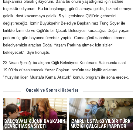
başkanınız olarak çıkıyorum. Bana bu onuru yaşattığınız için sizlere
teşekkür ediyorum. Bu bir başlangıç, gönül almaya geldik, hizmet etmeye
geldik, dost kazanmaya geldik. 5 yıl içerisinde Çiğli’nin çehresini
değiştireceğiz. İzmir Büyükşehir Belediye Başkanımız Tunç Soyer ile
birlikte İzmir’de ve Çiğli’de bir Çocuk Belediyesi kuracağız. Doğal yaşam
parkını üç gün boyunca ücretsiz yaptık. Cuma günü sabahtan itibaren
belediyemizin araçları Doğal Yaşam Parkına gitmek için sizleri
bekleyecek” diye konuştu.
23 Nisan Şenliği bu akşam Çiğli Belediyesi Konferans Salonunda saat:
19.00’da düzenlenecek Yazar Coşkun İnce’nin tek kişilik anlatımı
"Yüzyılın lideri Mustafa Kemal Atatürk" konulu program ile sona erecek.
Önceki ve Sonraki Haberler
BALÇOVALI KÜÇÜK BAŞKANIN
İZMİRLİ USTA 63 YILDIR TÜRK
ÇEVRE HASSASİYETİ
MÜZİĞİ ÇALGILARI YAPIYOR