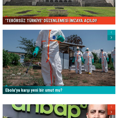
'TERÖRSÜZ TÜRKİYE' DÜZENLEMESİ İMZAYA AÇILDI!
Ebola’ya karşı yeni bir umut mu?