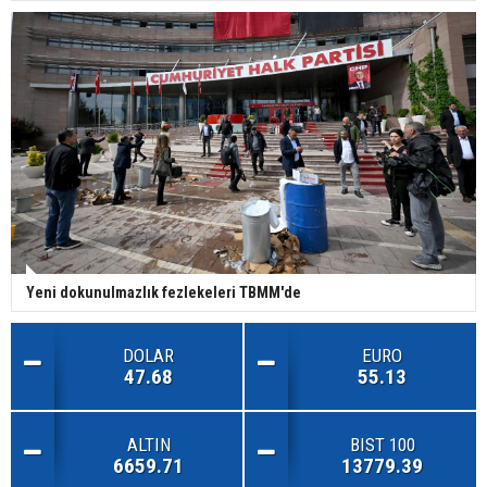
Yeni dokunulmazlık fezlekeleri TBMM'de
DOLAR
EURO
47.68
55.13
ALTIN
BIST 100
6659.71
13779.39