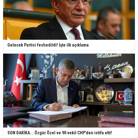
Gelecek Partisi feshedildi! İşte ilk açıklama
SON DAKİKA... Özgür Özel ve 90 vekil CHP'den istifa etti!