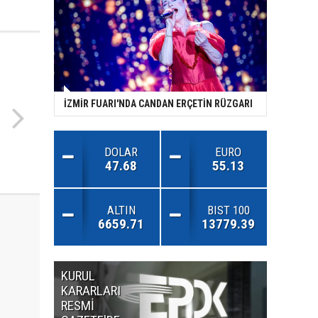
İZMİR FUARI'NDA CANDAN ERÇETİN RÜZGARI
DOLAR
EURO
47.68
55.13
ALTIN
BIST 100
6659.71
13779.39
KURUL
MİLLET
KARARLARI
ANDLA
RESMİ
RESMİ