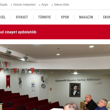
Sayfa
Günün Haberleri
Arşiv
Sitene Ekle
CEL
SİYASET
TÜRKİYE
SPOR
MAGAZİN
EKO
l cinayet aydınlatıldı
KU
KÜLTÜR SANAT
DÜNYA
SAĞLIK
ün Güçlendirilmesi kanun teklifi Adalet Komisyonu'nda kabul