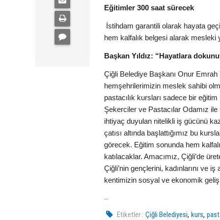
Eğitimler 300 saat sürecek
İstihdam garantili olarak hayata geç
hem kalfalık belgesi alarak mesleki 
Başkan Yıldız: “Hayatlara dokunuy
Çiğli Belediye Başkanı Onur Emrah Yı
hemşehrilerimizin meslek sahibi olm
pastacılık kursları sadece bir eğiti
Şekerciler ve Pastacılar Odamız ile 
ihtiyaç duyulan nitelikli iş gücünü 
çatısı altında başlattığımız bu kurs
görecek. Eğitim sonunda hem kalfalı
katılacaklar. Amacımız, Çiğli’de üre
Çiğli’nin gençlerini, kadınlarını ve
kentimizin sosyal ve ekonomik geli
--
,
,
Etiketler :
Çiğli Belediyesi
kurs
past