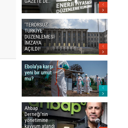
GAZETE'DE..
GAZETE
'TERÖRSÜZ
Bakan F
TÜRKİYE'
İranlı
DÜZENLEMESİ
mevkidaş
İMZAYA
görüştü
AÇILDI!
Ebola’ya karşı
Dünya K
yeni bir umut
öncesi 
mu?
paniği
Ahbap
Fatih Ür
Derneği'nin
dudak
yönetimine
uçuklat
kayyum atandı
mirası