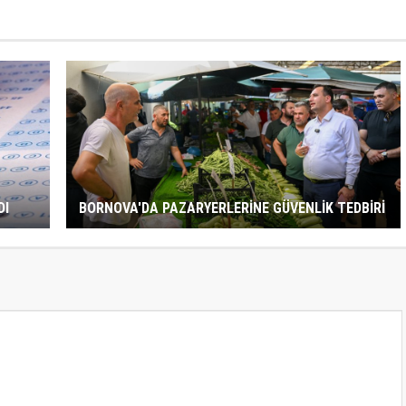
DI
BORNOVA'DA PAZARYERLERİNE GÜVENLİK TEDBİRİ