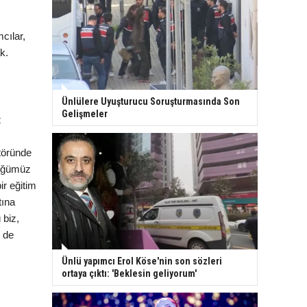
cılar,
k.
Ünlülere Uyuşturucu Soruşturmasında Son
Gelişmeler
z
ktöründe
lüğümüz
ir eğitim
tına
 biz,
m de
Ünlü yapımcı Erol Köse'nin son sözleri
ortaya çıktı: 'Beklesin geliyorum'