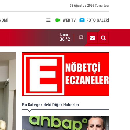
08 Ağustos 2026
Cumartesi
NOMİ
WEB TV
FOTO GALERİ
İzmir
RUL KARARLARI RESMİ GAZETE'DE..
36 °C
Bu Kategorideki Diğer Haberler