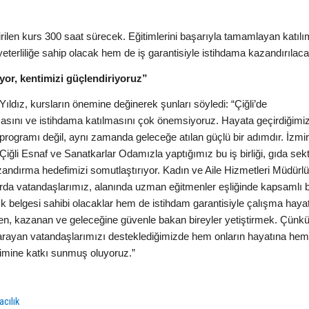
irilen kurs 300 saat sürecek. Eğitimlerini başarıyla tamamlayan katılım
yeterliliğe sahip olacak hem de iş garantisiyle istihdama kazandırılaca
or, kentimizi güçlendiriyoruz”
ldız, kursların önemine değinerek şunları söyledi: “Çiğli’de
asını ve istihdama katılmasını çok önemsiyoruz. Hayata geçirdiğimi
m programı değil, aynı zamanda geleceğe atılan güçlü bir adımdır. İzmir
Çiğli Esnaf ve Sanatkarlar Odamızla yaptığımız bu iş birliği, gıda se
kazandırma hedefimizi somutlaştırıyor. Kadın ve Aile Hizmetleri Müdür
larda vatandaşlarımız, alanında uzman eğitmenler eşliğinde kapsamlı b
k belgesi sahibi olacaklar hem de istihdam garantisiyle çalışma haya
ten, kazanan ve geleceğine güvenle bakan bireyler yetiştirmek. Çünkü
 iş arayan vatandaşlarımızı desteklediğimizde hem onların hayatına he
şimine katkı sunmuş oluyoruz.”
acılık