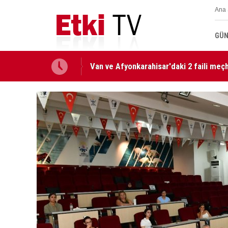
Ana 
GÜN
Van ve Afyonkarahisar'daki 2 faili meçhu
Milli Dayanışma ve Toplumsal Bütünlüğ
edildi