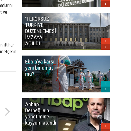
mlarını
et ve
'TERÖRSÜZ
Bakan F
TÜRKİYE'
İranlı
DÜZENLEMESİ
mevkidaş
İMZAYA
görüştü
AÇILDI!
 iftihar
hmetçik’in
Ebola’ya karşı
Dünya K
yeni bir umut
öncesi 
mu?
paniği
Ahbap
Fatih Ür
Derneği'nin
dudak
yönetimine
uçuklat
kayyum atandı
mirası
paylaşıld