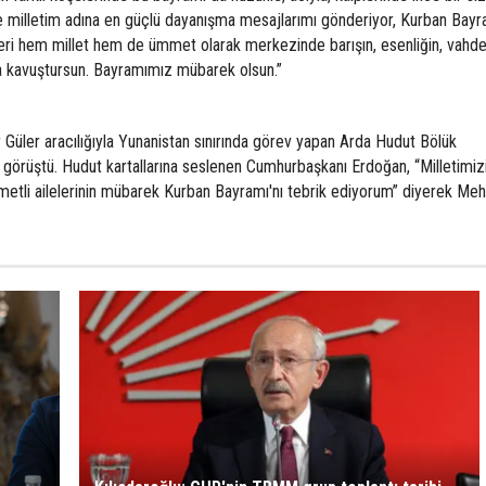
 milletim adına en güçlü dayanışma mesajlarımı gönderiyor, Kurban Bayra
zleri hem millet hem de ümmet olarak merkezinde barışın, esenliğin, vahd
a kavuştursun. Bayramımız mübarek olsun.”
üler aracılığıyla Yunanistan sınırında görev yapan Arda Hudut Bölük
örüştü. Hudut kartallarına seslenen Cumhurbaşkanı Erdoğan, “Milletimizin
ymetli ailelerinin mübarek Kurban Bayramı'nı tebrik ediyorum” diyerek Me