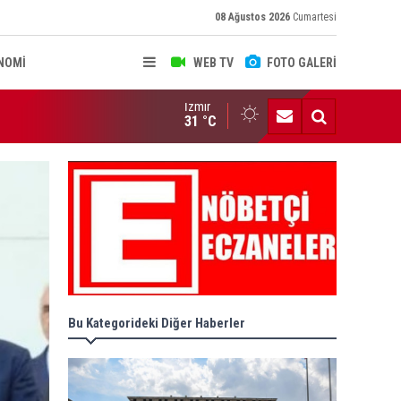
08 Ağustos 2026
Cumartesi
NOMİ
WEB TV
FOTO GALERİ
İzmir
AYASA MAHKEMESİ KARARLARI R. GAZETE'DE
31 °C
Bu Kategorideki Diğer Haberler