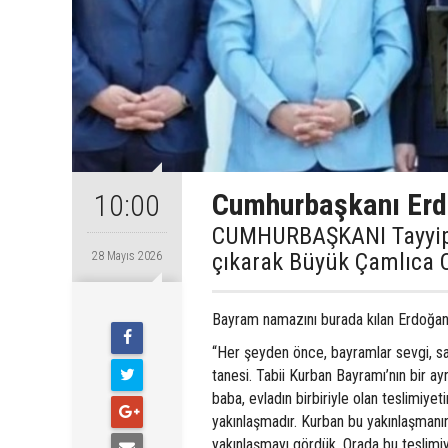
Cumhurbaşkanı Erdo
10:00
CUMHURBAŞKANI Tayyip E
çıkarak Büyük Çamlıca C
28 Mayıs 2026
Bayram namazını burada kılan Erdoğan, 
“Her şeyden önce, bayramlar sevgi, say
tanesi. Tabii Kurban Bayramı’nın bir ay
baba, evladın birbiriyle olan teslimiye
yakınlaşmadır. Kurban bu yakınlaşmanın
yakınlaşmayı gördük. Orada bu teslimiye