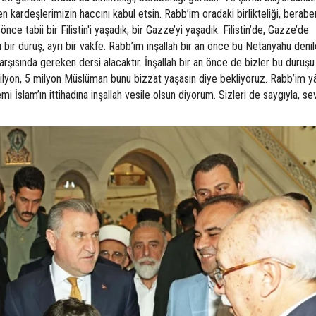
n kardeşlerimizin haccını kabul etsin. Rabb’im oradaki birlikteliği, berabe
e tabii bir Filistin'i yaşadık, bir Gazze’yi yaşadık. Filistin’de, Gazze’de
 bir duruş, ayrı bir vakfe. Rabb’im inşallah bir an önce bu Netanyahu deni
rşısında gereken dersi alacaktır. İnşallah bir an önce de bizler bu duruşu
lyon, 5 milyon Müslüman bunu bizzat yaşasın diye bekliyoruz. Rabb’im yâ
 İslam’ın ittihadına inşallah vesile olsun diyorum. Sizleri de saygıyla, se