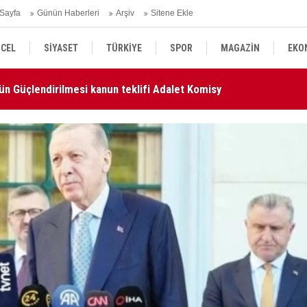
Sayfa
Günün Haberleri
Arşiv
Sitene Ekle
ün Güçlendirilmesi kanun teklifi Adalet Komisyonu'nda kabul
CEL
SİYASET
TÜRKİYE
SPOR
MAGAZİN
EKO
AN
KÜLTÜR SANAT
DÜNYA
SAĞLIK