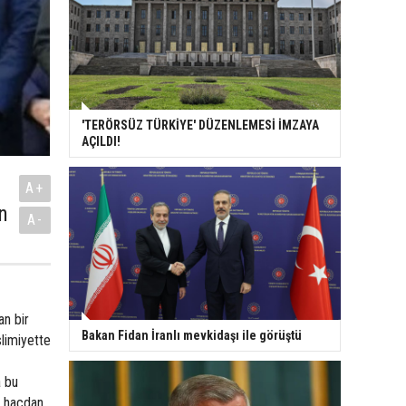
'TERÖRSÜZ TÜRKİYE' DÜZENLEMESİ İMZAYA
AÇILDI!
A+
n
A-
an bir
Bakan Fidan İranlı mevkidaşı ile görüştü
slimiyette
a bu
z hacdan