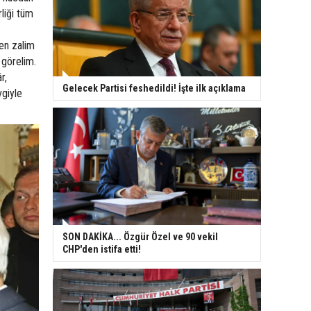
rliği tüm
len zalim
 görelim.
r,
Gelecek Partisi feshedildi! İşte ilk açıklama
vgiyle
SON DAKİKA... Özgür Özel ve 90 vekil
CHP'den istifa etti!