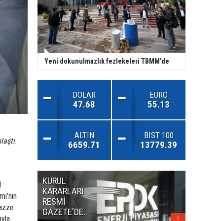
Yeni dokunulmazlık fezlekeleri TBMM'de
DOLAR
EURO
47.68
55.13
ALTIN
BIST 100
aştı.
6659.71
13779.39
KURUL
MİLLET
l
KARARLARI
ANDLA
mı’nın
RESMİ
RESMİ
Gazze
GAZETE'DE..
GAZETE
ıyla