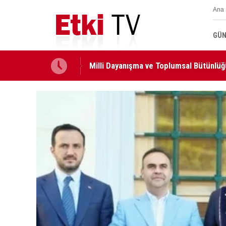
Ana 
Milli Dayanışma ve Toplumsal Bütünlüğ
GÜN
edildi
KURUL KARARLARI RESMİ GAZETE'DE..