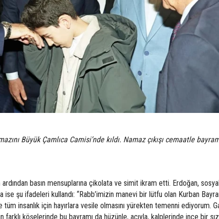
zını Büyük Çamlıca Camisi’nde kıldı. Namaz çıkışı cemaatle bayraml
rdından basın mensuplarına çikolata ve simit ikram etti. Erdoğan, sosya
se şu ifadeleri kullandı: “Rabb’imizin manevi bir lütfu olan Kurban Bayra
ve tüm insanlık için hayırlara vesile olmasını yürekten temenni ediyorum. 
farklı köşelerinde bu bayramı da hüzünle, acıyla, kalplerinde ince bir sız