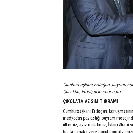
Cumhurbaşkanı Erdoğan, bayram nama
Çocuklar, Erdoğan’ın elini öptü.
ÇİKOLATA VE SİMİT İKRAMI
Cumhurbaşkanı Erdoğan, konuşmasının a
medyadan paylaştığı bayram mesajında i
ülkemiz, aziz milletimiz, İslam âlemi 
başta olmak üzere gönül coğrafyamızın 