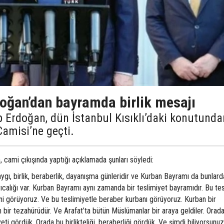
ğan’dan bayramda birlik mesajı
rdoğan, dün İstanbul Kısıklı’daki konutunda
amisi’ne geçti.
cami çıkışında yaptığı açıklamada şunları söyledi:
gı, birlik, beraberlik, dayanışma günleridir ve Kurban Bayramı da bunlard
rıcalığı var. Kurban Bayramı aynı zamanda bir teslimiyet bayramıdır. Bu te
tini görüyoruz. Ve bu teslimiyetle beraber kurbanı görüyoruz. Kurban bir
 bir tezahürüdür. Ve Arafat’ta bütün Müslümanlar bir araya geldiler. Orad
ti gördük. Orada bu birlikteliği, beraberliği gördük. Ve şimdi biliyorsunu