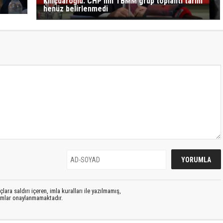
Kılıçdaroğlu: CHP'nin TBMM grup toplantı tarihi
henüz belirlenmedi
lara saldırı içeren, imla kuralları ile yazılmamış,
rumlar onaylanmamaktadır.