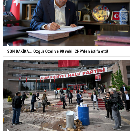
SON DAKİKA... Özgür Özel ve 90 vekil CHP'den istifa etti!