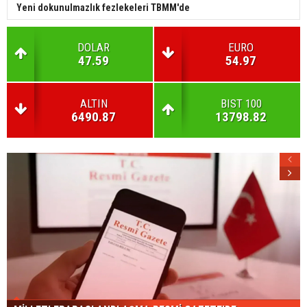
Yeni dokunulmazlık fezlekeleri TBMM'de
DOLAR
EURO
47.59
54.97
ALTIN
BIST 100
6490.87
13798.82