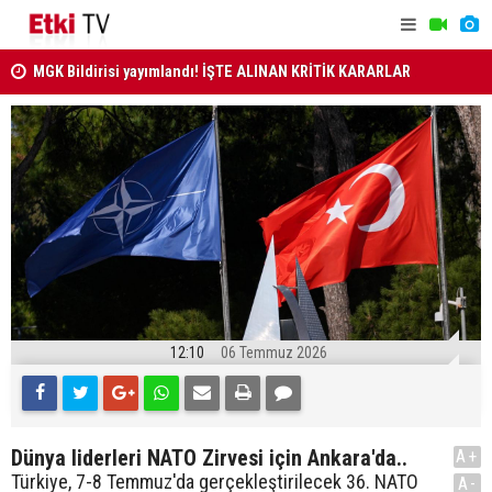
MGK Bildirisi yayımlandı! İŞTE ALINAN KRİTİK KARARLAR
MİLLETLER
ANAYASA MAHKEMESİ KARARLARI R. GAZETE'DE..
12:10
06 Temmuz 2026
Dünya liderleri NATO Zirvesi için Ankara'da..
A+
Türkiye, 7-8 Temmuz'da gerçekleştirilecek 36. NATO
A-