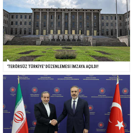
'TERÖRSÜZ TÜRKİYE' DÜZENLEMESİ İMZAYA AÇILDI!