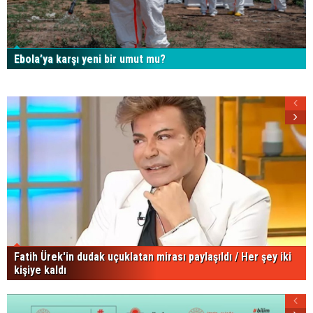
Ebola’ya karşı yeni bir umut mu?
Fatih Ürek'in dudak uçuklatan mirası paylaşıldı / Her şey iki
kişiye kaldı