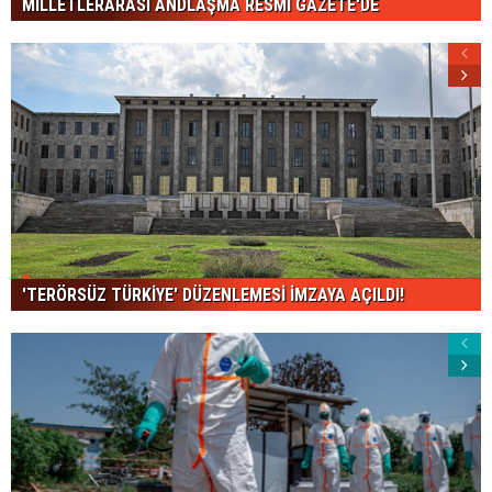
MİLLETLERARASI ANDLAŞMA RESMİ GAZETE'DE
'TERÖRSÜZ TÜRKİYE' DÜZENLEMESİ İMZAYA AÇILDI!