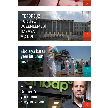
'TERÖRSÜZ
Bakan F
TÜRKİYE'
İranlı
DÜZENLEMESİ
mevkidaş
İMZAYA
görüştü
AÇILDI!
Ebola’ya karşı
Dünya K
yeni bir umut
öncesi 
mu?
paniği
Ahbap
Fatih Ür
Derneği'nin
dudak
yönetimine
uçuklat
kayyum atandı
mirası
paylaşıld