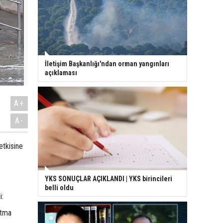
İletişim Başkanlığı'ndan orman yangınları
açıklaması
A+
A-
etkisine
YKS SONUÇLAR AÇIKLANDI | YKS birincileri
belli oldu
i:
utma