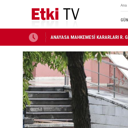
Ana 
GÜN
ANAYASA MAHKEMESİ KARARLARI R. 
Ahbap Derneği'nin yönetimine kayyum 