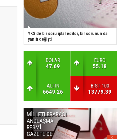
YKS'de bir soru iptal edildi, bir sorunun da
yanıtı değişti
DOLAR
EURO
47.69
55.18
ALTIN
BIST 100
6649.26
13779.39
MİLLETLERARASI
KURUL
ANDLAŞMA
KARARLA
RESMİ
GAZETE'
GAZETE'DE