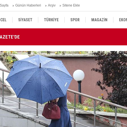
Sayfa
Günün Haberleri
Arşiv
Sitene Ekle
CEL
SİYASET
TÜRKİYE
SPOR
MAGAZİN
EKO
GAZETE'DE
Tü
KÜLTÜR SANAT
DÜNYA
SAĞLIK
atandı