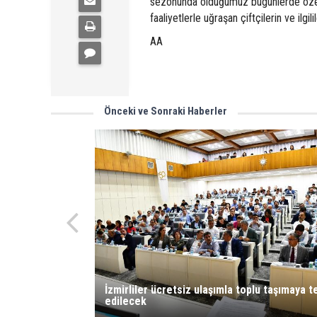
sezonunda olduğumuz bugünlerde özellik
faaliyetlerle uğraşan çiftçilerin ve ilgi
AA
Önceki ve Sonraki Haberler
İzmirliler ücretsiz ulaşımla toplu taşımaya t
edilecek