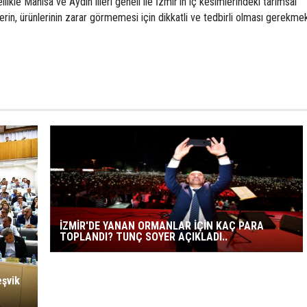
le Manisa ve Aydın illeri geneli ile İzmir'in iç kesimlerindeki tarımsal
lilerin, ürünlerinin zarar görmemesi için dikkatli ve tedbirli olması gerekmek
İZMİR'DE YANAN ORMANLAR İÇİN KAÇ PARA
TOPLANDI? TUNÇ SOYER AÇIKLADI..
eşvik