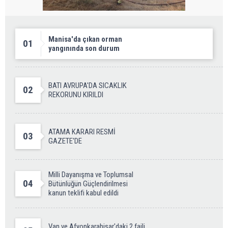
Manisa'da çıkan orman
01
yangınında son durum
BATI AVRUPA'DA SICAKLIK
02
REKORUNU KIRILDI
ATAMA KARARI RESMİ
03
GAZETE'DE
Milli Dayanışma ve Toplumsal
04
Bütünlüğün Güçlendirilmesi
kanun teklifi kabul edildi
Van ve Afyonkarahisar'daki 2 faili