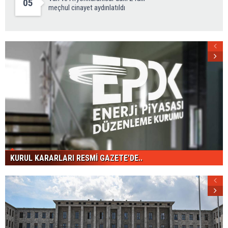
05
meçhul cinayet aydınlatıldı
KURUL KARARLARI RESMİ GAZETE'DE..