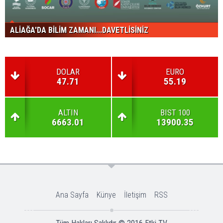
ALİAĞA'DA BİLİM ZAMANI...DAVETLİSİNİZ
DOLAR
EURO
47.71
55.19
ALTIN
BIST 100
6663.01
13900.35
Ana Sayfa
Künye
İletişim
RSS