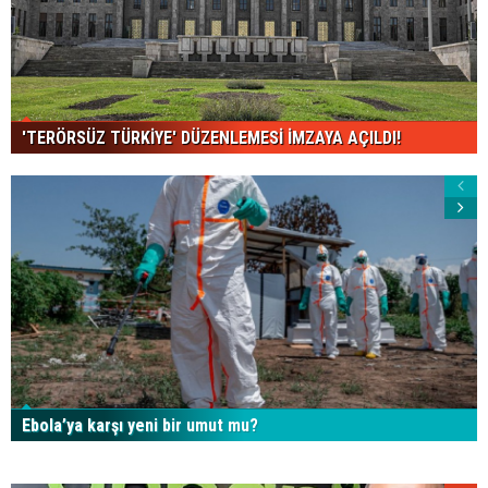
'TERÖRSÜZ TÜRKİYE' DÜZENLEMESİ İMZAYA AÇILDI!
Ebola’ya karşı yeni bir umut mu?