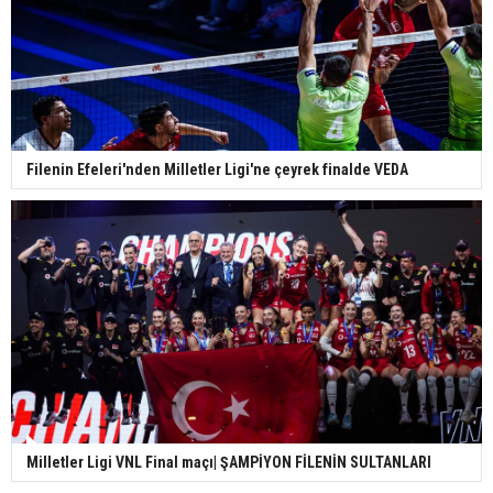
Filenin Efeleri'nden Milletler Ligi'ne çeyrek finalde VEDA
Milletler Ligi VNL Final maçı| ŞAMPİYON FİLENİN SULTANLARI