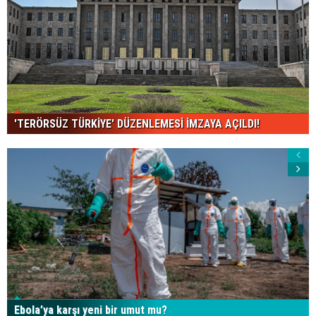
'TERÖRSÜZ TÜRKİYE' DÜZENLEMESİ İMZAYA AÇILDI!
Ebola’ya karşı yeni bir umut mu?