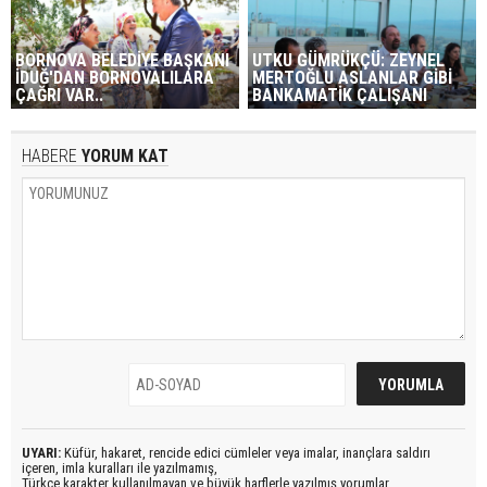
BORNOVA BELEDİYE BAŞKANI
UTKU GÜMRÜKÇÜ: ZEYNEL
İDUĞ'DAN BORNOVALILARA
MERTOĞLU ASLANLAR GİBİ
ÇAĞRI VAR..
BANKAMATİK ÇALIŞANI
HABERE
YORUM KAT
UYARI:
Küfür, hakaret, rencide edici cümleler veya imalar, inançlara saldırı
içeren, imla kuralları ile yazılmamış,
Türkçe karakter kullanılmayan ve büyük harflerle yazılmış yorumlar