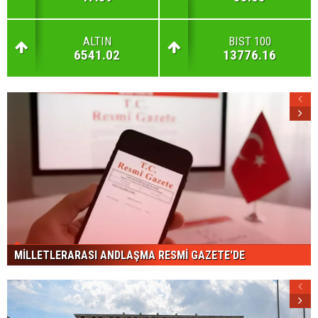
ALTIN
BIST 100
6541.02
13776.16
MİLLETLERARASI ANDLAŞMA RESMİ GAZETE'DE