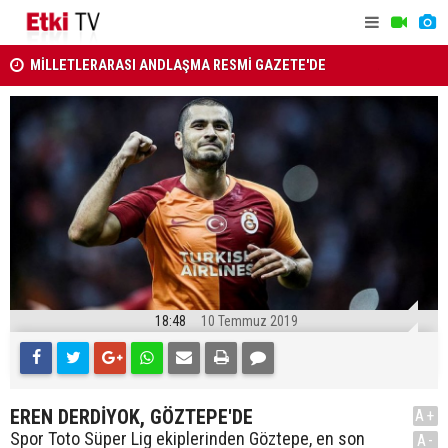
MİLLETLERARASI ANDLAŞMA RESMİ GAZETE'DE
YAŞ kararla
ATAMA KARARLARI RESMİ GAZETE'DE
18:48
10 Temmuz 2019
EREN DERDİYOK, GÖZTEPE'DE
A+
Spor Toto Süper Lig ekiplerinden Göztepe, en son
A-