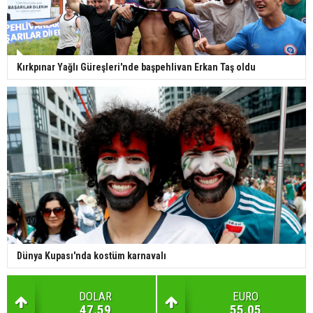
Kırkpınar Yağlı Güreşleri'nde başpehlivan Erkan Taş oldu
Dünya Kupası'nda kostüm karnavalı
DOLAR
EURO
47.59
55.05