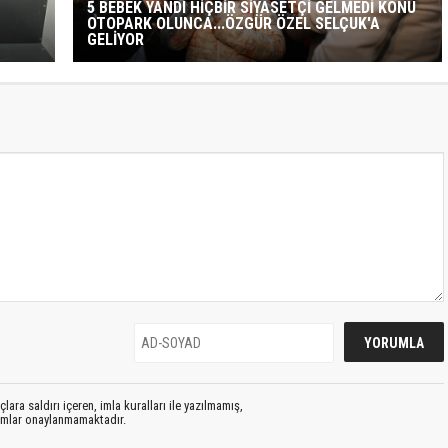
5 BEBEK YANDI HİÇBİR SİYASETÇİ GELMEDİ KONU
OTOPARK OLUNCA...ÖZGÜR ÖZEL SELÇUK'A
GELİYOR
lara saldırı içeren, imla kuralları ile yazılmamış,
rumlar onaylanmamaktadır.