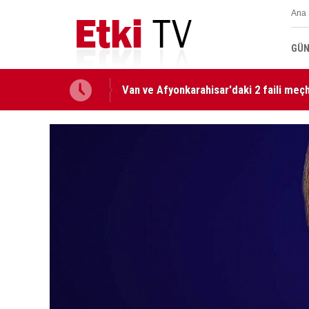
Ana 
GÜN
Van ve Afyonkarahisar'daki 2 faili meçhu
Milli Dayanışma ve Toplumsal Bütünlüğ
edildi