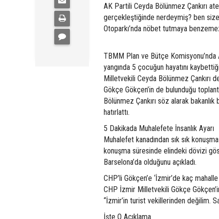
AK Partili Ceyda Bölünmez Çankırı ateş 
gerçekleştiğinde nerdeymiş? ben siz
Otoparkı’nda nöbet tutmaya benzemez bu
TBMM Plan ve Bütçe Komisyonu’nda Ail
yangında 5 çocuğun hayatını kaybettiği
Milletvekili Ceyda Bölünmez Çankırı d
Gökçe Gökçen’in de bulunduğu toplantıd
Bölünmez Çankırı söz alarak bakanlık b
hatırlattı.
5 Dakikada Muhalefete İnsanlık Ayarı
Muhalefet kanadından sık sık konuşması 
konuşma süresinde elindeki dövizi göst
Barselona’da olduğunu açıkladı.
CHP’li Gökçen’e ‘İzmir’de kaç mahalle
CHP İzmir Milletvekili Gökçe Gökçen’in A
“İzmir’in turist vekillerinden değilim. 
İşte O Açıklama