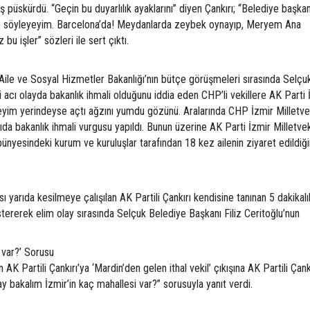
püskürdü. “Geçin bu duyarlılık ayaklarını” diyen Çankırı; “Belediye başkan
e söyleyeyim. Barcelona’da! Meydanlarda zeybek oynayıp, Meryem Ana
 işler” sözleri ile sert çıktı.
e ve Sosyal Hizmetler Bakanlığı’nın bütçe görüşmeleri sırasında Selçuk
 acı olayda bakanlık ihmali olduğunu iddia eden CHP’li vekillere AK Parti 
eyim yerindeyse açtı ağzını yumdu gözünü. Aralarında CHP İzmir Milletvek
a bakanlık ihmali vurgusu yapıldı. Bunun üzerine AK Parti İzmir Milletvek
ünyesindeki kurum ve kuruluşlar tarafından 18 kez ailenin ziyaret edildiği
yarıda kesilmeye çalışılan AK Partili Çankırı kendisine tanınan 5 dakikalı
ererek elim olay sırasında Selçuk Belediye Başkanı Filiz Ceritoğlu’nun
 var?’ Sorusu
K Partili Çankırı’ya ‘Mardin’den gelen ithal vekil’ çıkışına AK Partili Çank
Say bakalım İzmir’in kaç mahallesi var?” sorusuyla yanıt verdi.