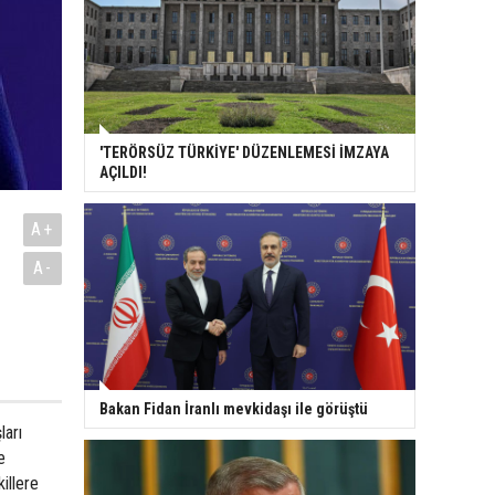
'TERÖRSÜZ TÜRKİYE' DÜZENLEMESİ İMZAYA
AÇILDI!
A+
A-
Bakan Fidan İranlı mevkidaşı ile görüştü
ları
e
illere