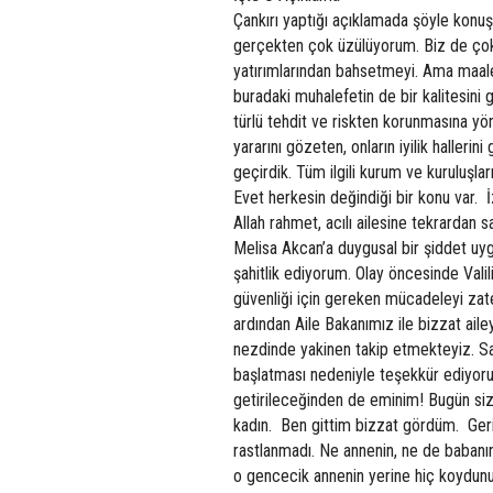
Çankırı yaptığı açıklamada şöyle konuşt
gerçekten çok üzülüyorum. Biz de çok is
yatırımlarından bahsetmeyi. Ama maale
buradaki muhalefetin de bir kalitesini
türlü tehdit ve riskten korunmasına y
yararını gözeten, onların iyilik halle
geçirdik. Tüm ilgili kurum ve kuruluşl
Evet herkesin değindiği bir konu var. 
Allah rahmet, acılı ailesine tekrardan
Melisa Akcan’a duygusal bir şiddet uy
şahitlik ediyorum. Olay öncesinde Val
güvenliği için gereken mücadeleyi zat
ardından Aile Bakanımız ile bizzat ail
nezdinde yakinen takip etmekteyiz. Say
başlatması nedeniyle teşekkür ediyorum
getirileceğinden de eminim! Bugün sizin
kadın. Ben gittim bizzat gördüm. Geriy
rastlanmadı. Ne annenin, ne de babanın…
o gencecik annenin yerine hiç koydunu