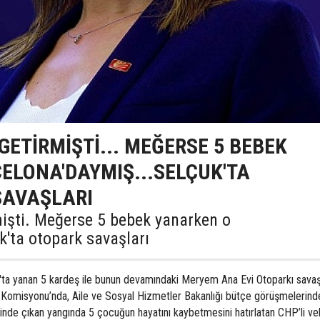
GETİRMİŞTİ... MEĞERSE 5 BEBEK
ELONA'DAYMIŞ...SELÇUK'TA
SAVAŞLARI
işti. Meğerse 5 bebek yanarken o
k'ta otopark savaşları
'ta yanan 5 kardeş ile bunun devamındaki Meryem Ana Evi Otoparkı savaş
Komisyonu’nda, Aile ve Sosyal Hizmetler Bakanlığı bütçe görüşmelerind
sinde çıkan yangında 5 çocuğun hayatını kaybetmesini hatırlatan CHP’li vek