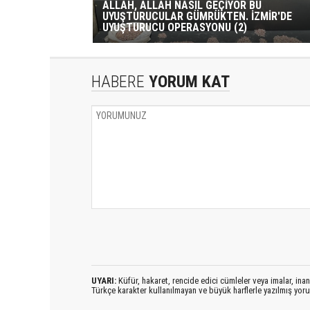
ALLAH, ALLAH NASIL GEÇİYOR BU
UYUŞTURUCULAR GÜMRÜKTEN. İZMİR'DE
UYUŞTURUCU OPERASYONU (2)
HABERE
YORUM KAT
UYARI:
Küfür, hakaret, rencide edici cümleler veya imalar, inanç
Türkçe karakter kullanılmayan ve büyük harflerle yazılmış yo