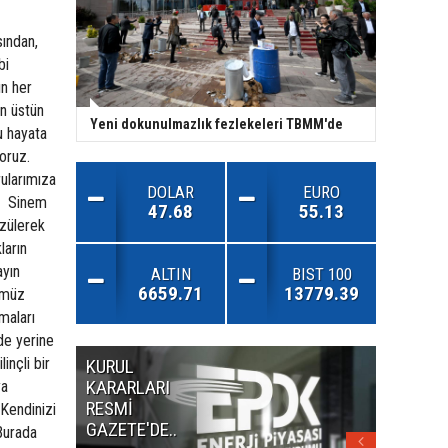
sından,
bi
ın her
ın üstün
Yeni dokunulmazlık fezlekeleri TBMM'de
u hayata
oruz.
rularımıza
DOLAR
EURO
e, Sinem
47.68
55.13
üzülerek
ların
ayın
ALTIN
BIST 100
6659.71
13779.39
ğümüz
maları
de yerine
inçli bir
KURUL
MİLLET
KARARLARI
ANDLA
ya
RESMİ
RESMİ
 Kendinizi
GAZETE'DE..
GAZETE
Burada