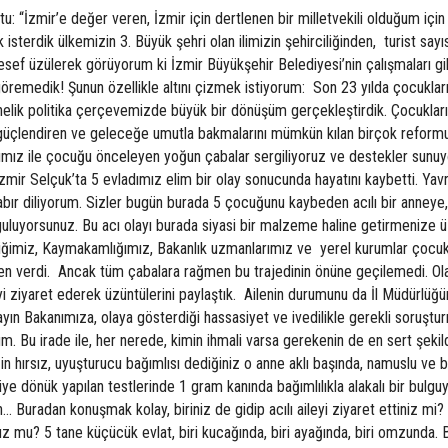
u: “İzmir’e değer veren, İzmir için dertlenen bir milletvekili olduğum için
terdik ülkemizin 3. Büyük şehri olan ilimizin şehirciliğinden, turist sayı
sef üzülerek görüyorum ki İzmir Büyükşehir Belediyesi’nin çalışmaları gi
 göremedik! Şunun özellikle altını çizmek istiyorum: Son 23 yılda çocuklar
önelik politika çerçevemizde büyük bir dönüşüm gerçekleştirdik. Çocuklar
rini güçlendiren ve geleceğe umutla bakmalarını mümkün kılan birçok reform
arımız ile çocuğu önceleyen yoğun çabalar sergiliyoruz ve destekler sunuy
İzmir Selçuk’ta 5 evladımız elim bir olay sonucunda hayatını kaybetti. Yav
 sabır diliyorum. Sizler bugün burada 5 çocuğunu kaybeden acılı bir anney
guluyorsunuz. Bu acı olayı burada siyasi bir malzeme haline getirmenize 
iliğimiz, Kaymakamlığımız, Bakanlık uzmanlarımız ve yerel kurumlar çocuk
en verdi. Ancak tüm çabalara rağmen bu trajedinin önüne geçilemedi. Ol
eyi ziyaret ederek üzüntülerini paylaştık. Ailenin durumunu da İl Müdürlü
ın Bakanımıza, olaya gösterdiği hassasiyet ve ivedilikle gerekli soruştur
. Bu irade ile, her nerede, kimin ihmali varsa gerekenin de en sert şekil
 hırsız, uyuşturucu bağımlısı dediğiniz o anne aklı başında, namuslu ve bil
e dönük yapılan testlerinde 1 gram kanında bağımlılıkla alakalı bir bulgu
 Buradan konuşmak kolay, biriniz de gidip acılı aileyi ziyaret ettiniz mi?
z mu? 5 tane küçücük evlat, biri kucağında, biri ayağında, biri omzunda. 