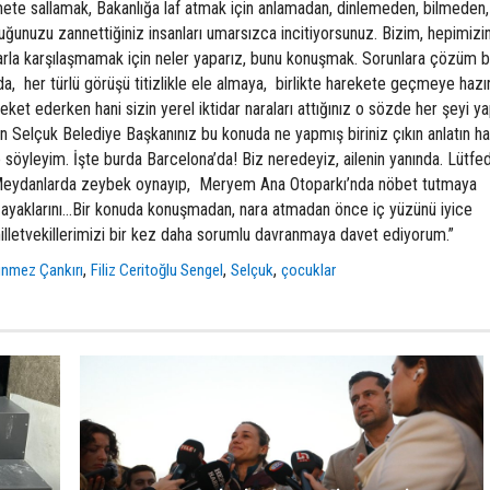
mete sallamak, Bakanlığa laf atmak için anlamadan, dinlemeden, bilmeden,
nuzu zannettiğiniz insanları umarsızca incitiyorsunuz. Bizim, hepimizi
larla karşılaşmamak için neler yaparız, bunu konuşmak. Sorunlara çözüm 
, her türlü görüşü titizlikle ele almaya, birlikte harekete geçmeye hazır
reket ederken hani sizin yerel iktidar naraları attığınız o sözde her şeyi y
lan Selçuk Belediye Başkanınız bu konuda ne yapmış biriniz çıkın anlatın ha
söyleyim. İşte burda Barcelona’da! Biz neredeyiz, ailenin yanında. Lütfe
Meydanlarda zeybek oynayıp, Meryem Ana Otoparkı’nda nöbet tutmaya
k ayaklarını…Bir konuda konuşmadan, nara atmadan önce iç yüzünü iyice
lletvekillerimizi bir kez daha sorumlu davranmaya davet ediyorum.”
,
,
,
ünmez Çankırı
Filiz Ceritoğlu Sengel
Selçuk
çocuklar