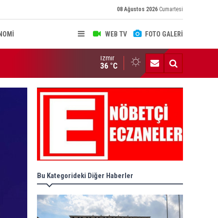
08 Ağustos 2026
Cumartesi
NOMİ
WEB TV
FOTO GALERİ
İzmir
RUL KARARLARI RESMİ GAZETE'DE..
36 °C
Bu Kategorideki Diğer Haberler