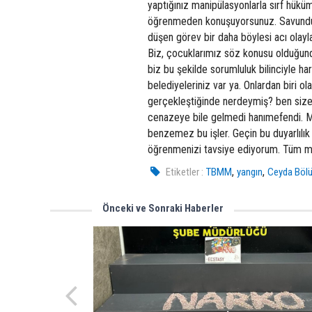
yaptığınız manipülasyonlarla sırf hükü
öğrenmeden konuşuyorsunuz. Savunduğu
düşen görev bir daha böylesi acı olay
Biz, çocuklarımız söz konusu olduğunda
biz bu şekilde sorumluluk bilinciyle ha
belediyeleriniz var ya. Onlardan biri o
gerçekleştiğinde nerdeymiş? ben size 
cenazeye bile gelmedi hanımefendi. 
benzemez bu işler. Geçin bu duyarlılı
öğrenmenizi tavsiye ediyorum. Tüm mi
,
,
Etiketler :
TBMM
yangın
Ceyda Böl
Önceki ve Sonraki Haberler