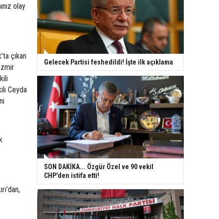
ınız olay
’ta çıkan
Gelecek Partisi feshedildi! İşte ilk açıklama
İzmir
ili
ili Ceyda
ni
k
SON DAKİKA... Özgür Özel ve 90 vekil
CHP'den istifa etti!
ırı’dan,