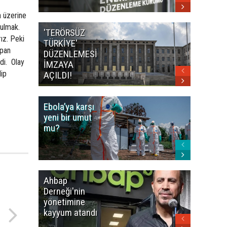
n üzerine
bulmak.
'TERÖRSÜZ
Bakan F
ız. Peki
TÜRKİYE'
İranlı
apan
DÜZENLEMESİ
mevkidaş
di. Olay
İMZAYA
görüştü
dip
AÇILDI!
Ebola’ya karşı
Dünya K
yeni bir umut
öncesi 
mu?
paniği
Ahbap
Fatih Ür
Derneği'nin
dudak
yönetimine
uçuklat
kayyum atandı
mirası
paylaşıld