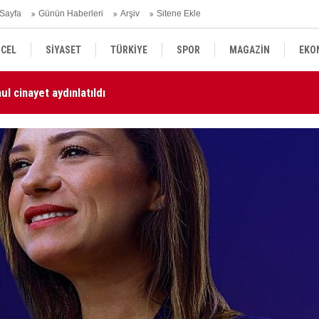
Sayfa
Günün Haberleri
Arşiv
Sitene Ekle
CEL
SİYASET
TÜRKİYE
SPOR
MAGAZİN
EKO
l cinayet aydınlatıldı
KU
KÜLTÜR SANAT
DÜNYA
SAĞLIK
ün Güçlendirilmesi kanun teklifi Adalet Komisyonu'nda kabul