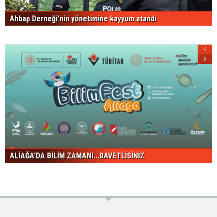
Ahbap Derneği'nin yönetimine kayyum atandı
ALİAĞA'DA BİLİM ZAMANI...DAVETLİSİNİZ