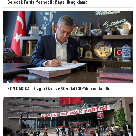
Gelecek Partisi feshedildi! İşte ilk açıklama
SON DAKİKA... Özgür Özel ve 90 vekil CHP'den istifa etti!