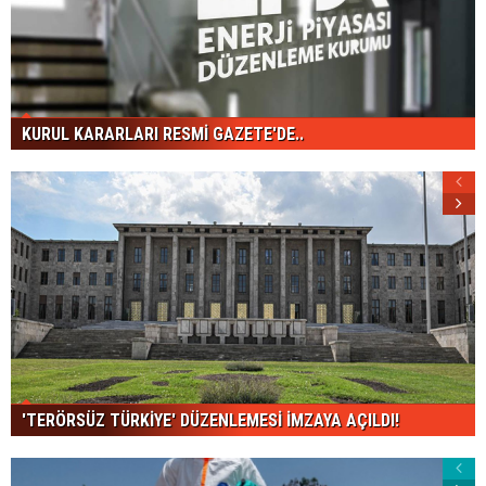
KURUL KARARLARI RESMİ GAZETE'DE..
'TERÖRSÜZ TÜRKİYE' DÜZENLEMESİ İMZAYA AÇILDI!