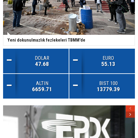
Yeni dokunulmazlık fezlekeleri TBMM'de
DOLAR
EURO
47.68
55.13
ALTIN
BIST 100
6659.71
13779.39