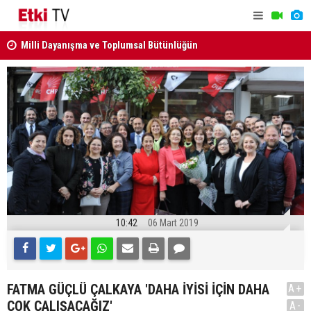
kabul edildi
ANAYASA M
KURUL KARARLARI RESMİ GAZETE'DE..
10:42
06 Mart 2019
FATMA GÜÇLÜ ÇALKAYA 'DAHA İYİSİ İÇİN DAHA
A+
ÇOK ÇALIŞACAĞIZ'
A-