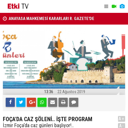
ANAYASA MAHKEMESİ KARARLARI R. GAZETE'DE
Türkiye, S
Ahbap Derneği'nin yönetimine kayyum atandı
Savunma A
13:36
22 Ağustos 2019
FOÇA'DA CAZ ŞÖLENİ.. İŞTE PROGRAM
A+
İzmir Foça'da caz günleri başlıyor!..
A-