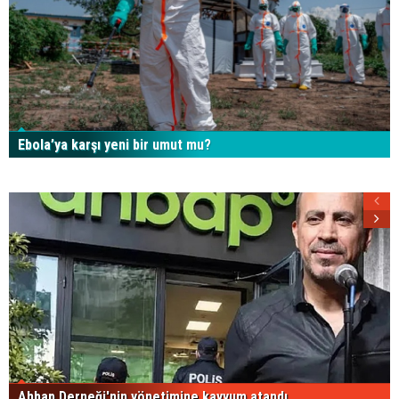
Ebola’ya karşı yeni bir umut mu?
Ahbap Derneği'nin yönetimine kayyum atandı