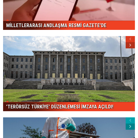
MİLLETLERARASI ANDLAŞMA RESMİ GAZETE'DE
'TERÖRSÜZ TÜRKİYE' DÜZENLEMESİ İMZAYA AÇILDI!