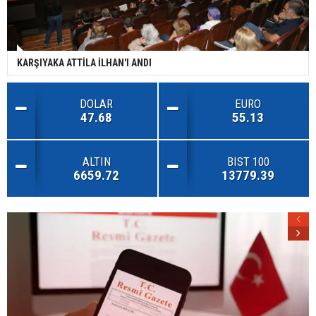
KARŞIYAKA ATTİLA İLHAN'I ANDI
DOLAR
EURO
47.68
55.13
ALTIN
BIST 100
6659.72
13779.39