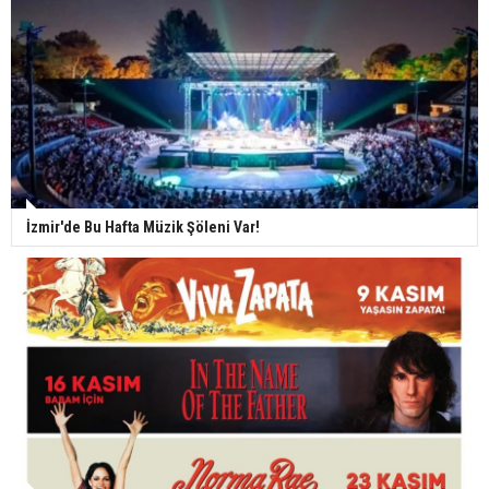
İzmir'de Bu Hafta Müzik Şöleni Var!