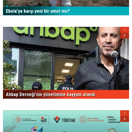
Ebola’ya karşı yeni bir umut mu?
Ahbap Derneği'nin yönetimine kayyum atandı