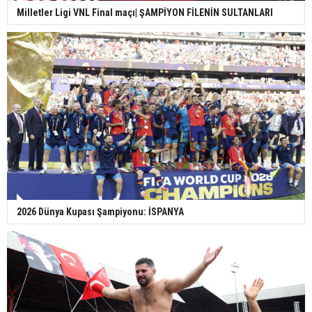
Milletler Ligi VNL Final maçı| ŞAMPİYON FİLENİN SULTANLARI
2026 Dünya Kupası Şampiyonu: İSPANYA