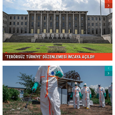
'TERÖRSÜZ TÜRKİYE' DÜZENLEMESİ İMZAYA AÇILDI!