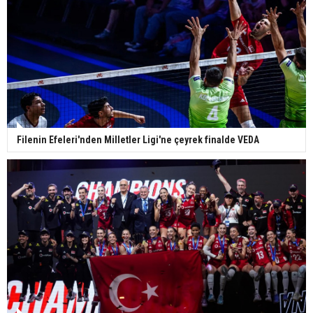
Filenin Efeleri'nden Milletler Ligi'ne çeyrek finalde VEDA