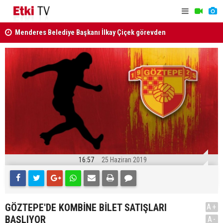
uzaklaştırıldı
Milli Daya
Van ve Afyonkarahisar'daki 2 faili meçhul cinayet
Güçlendiri
aydınlatıldı
kabul edild
16:57
25 Haziran 2019
GÖZTEPE'DE KOMBİNE BİLET SATIŞLARI
A+
BAŞLIYOR
A-