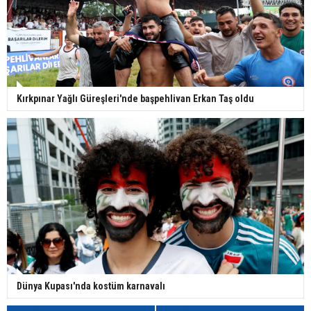
Kırkpınar Yağlı Güreşleri'nde başpehlivan Erkan Taş oldu
Dünya Kupası'nda kostüm karnavalı