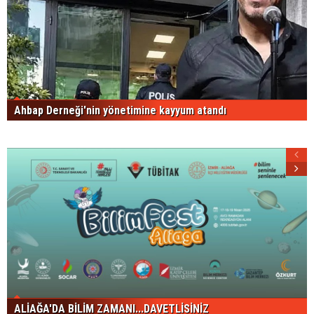
Ahbap Derneği'nin yönetimine kayyum atandı
ALİAĞA'DA BİLİM ZAMANI...DAVETLİSİNİZ