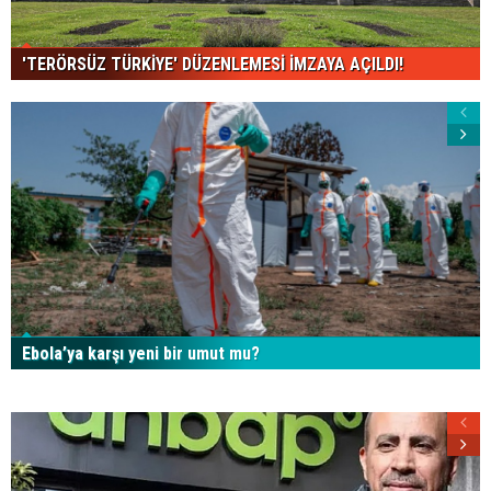
'TERÖRSÜZ TÜRKİYE' DÜZENLEMESİ İMZAYA AÇILDI!
Ebola’ya karşı yeni bir umut mu?