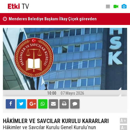
uzaklaştırıldı
Milli Daya
Van ve Afyonkarahisar'daki 2 faili meçhul cinayet
Güçlendiri
aydınlatıldı
kabul edild
10:00
07 Mayıs 2026
HÂKİMLER VE SAVCILAR KURULU KARARLARI
A+
Hâkimler ve Savcılar Kurulu Genel Kurulu'nun
A-