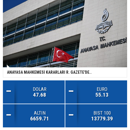
ANAYASA MAHKEMESİ KARARLARI R. GAZETE'DE..
DOLAR
EURO
47.68
55.13
ALTIN
BIST 100
6659.71
13779.39