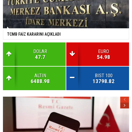
TCMB FAİZ KARARINI AÇIKLADI
DOLAR
EURO
47.7
54.98
ALTIN
BIST 100
6488.98
13798.82