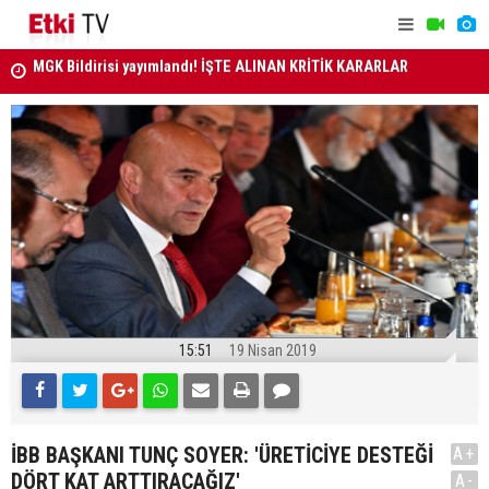
RLAR
ANAYASA MAHKEMESİ KARARLARI R. GAZETE'DE..
MİLLETLER
15:51
19 Nisan 2019
İBB BAŞKANI TUNÇ SOYER: 'ÜRETİCİYE DESTEĞİ
A+
DÖRT KAT ARTTIRACAĞIZ'
A-