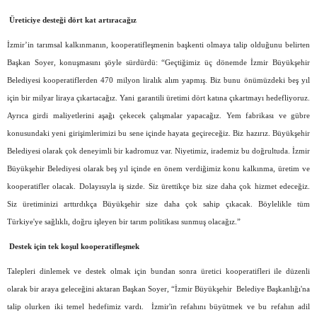
Üreticiye desteği dört kat artıracağız
İzmir’in tarımsal kalkınmanın, kooperatifleşmenin başkenti olmaya talip olduğunu belirten
Başkan Soyer, konuşmasını şöyle sürdürdü: “Geçtiğimiz üç dönemde İzmir Büyükşehir
Belediyesi kooperatiflerden 470 milyon liralık alım yapmış. Biz bunu önümüzdeki beş yıl
için bir milyar liraya çıkartacağız. Yani garantili üretimi dört katına çıkartmayı hedefliyoruz.
Ayrıca girdi maliyetlerini aşağı çekecek çalışmalar yapacağız. Yem fabrikası ve gübre
konusundaki yeni girişimlerimizi bu sene içinde hayata geçireceğiz. Biz hazırız. Büyükşehir
Belediyesi olarak çok deneyimli bir kadromuz var. Niyetimiz, irademiz bu doğrultuda. İzmir
Büyükşehir Belediyesi olarak beş yıl içinde en önem verdiğimiz konu kalkınma, üretim ve
kooperatifler olacak. Dolayısıyla iş sizde. Siz ürettikçe biz size daha çok hizmet edeceğiz.
Siz üretiminizi arttırdıkça Büyükşehir size daha çok sahip çıkacak. Böylelikle tüm
Türkiye'ye sağlıklı, doğru işleyen bir tarım politikası sunmuş olacağız.”
Destek için tek koşul kooperatifleşmek
Talepleri dinlemek ve destek olmak için bundan sonra üretici kooperatifleri ile düzenli
olarak bir araya geleceğini aktaran Başkan Soyer, “İzmir Büyükşehir Belediye Başkanlığı'na
talip olurken iki temel hedefimiz vardı. İzmir'in refahını büyütmek ve bu refahın adil