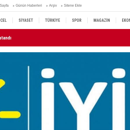
Sayfa
Günün Haberleri
Arşiv
Sitene Ekle
CEL
SİYASET
TÜRKİYE
SPOR
MAGAZİN
EKO
atandı
MG
KÜLTÜR SANAT
DÜNYA
SAĞLIK
'dan Mekke Savunma Anlaşması