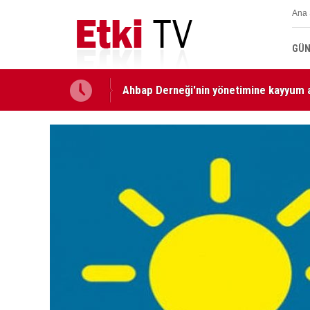
Ana 
GÜN
Ahbap Derneği'nin yönetimine kayyum 
Türkiye, Suudi Arabistan ve Pakistan