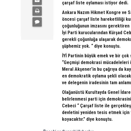
çarşaf liste oylaması istiyor dedi.
Ankara Nazım Hikmet Kongre ve Sa
öncesi çarşaf liste hareketliliği k
çoğunluğunun imzasını gerektiren ç
İyi Parti kurucularından Kürşad Ce
gerekli çoğunluğa ulaşarak demokr
şüphemiz yok. “ diye konuştu.
İYİ Partinin büyük emek ve bir çok
“Geçmişi demokrasi mücadeleleri i
Meral Akşener’in bu çağrıya da kay
en demokratik oylama şekli olacakt
ve delegenin iradesinin tam anlamı
Olağanüstü Kurultayda Genel İdare 
belirlenmesi parti için demokrasin
Cebeci “ Çarşaf liste ile gerçekleş
devletini yeniden tesis etmek için
koyacaktır.” diye konuştu.