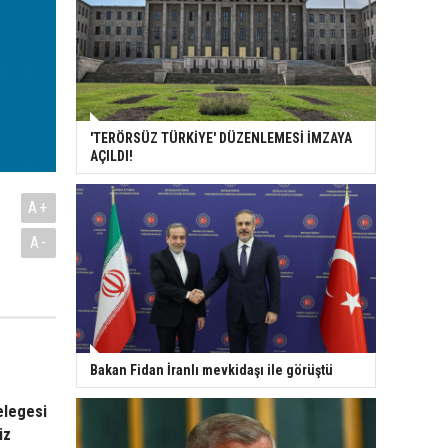
'TERÖRSÜZ TÜRKİYE' DÜZENLEMESİ İMZAYA
AÇILDI!
A+
A-
Bakan Fidan İranlı mevkidaşı ile görüştü
elegesi
iz