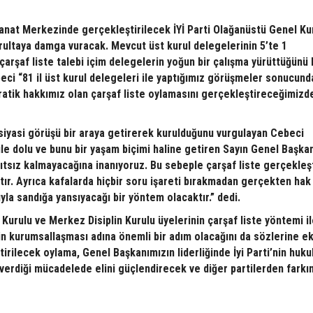
nat Merkezinde gerçekleştirilecek İYİ Parti Olağanüstü Genel Ku
urultaya damga vuracak. Mevcut üst kurul delegelerinin 5’te 1
arşaf liste talebi içim delegelerin yoğun bir çalışma yürüttüğünü 
beci “81 il üst kurul delegeleri ile yaptığımız görüşmeler sonucund
atik hakkımız olan çarşaf liste oylamasını gerçekleştireceğimizd
 siyasi görüşü bir araya getirerek kurulduğunu vurgulayan Cebeci
le dolu ve bunu bir yaşam biçimi haline getiren Sayın Genel Başka
ıtsız kalmayacağına inanıyoruz. Bu sebeple çarşaf liste gerçekleş
ır. Ayrıca kafalarda hiçbir soru işareti bırakmadan gerçekten hak
yla sandığa yansıyacağı bir yöntem olacaktır.” dedi.
Kurulu ve Merkez Disiplin Kurulu üyelerinin çarşaf liste yöntemi i
in kurumsallaşması adına önemli bir adım olacağını da sözlerine e
tirilecek oylama, Genel Başkanımızın liderliğinde İyi Parti’nin huku
 verdiği mücadelede elini güçlendirecek ve diğer partilerden farkın