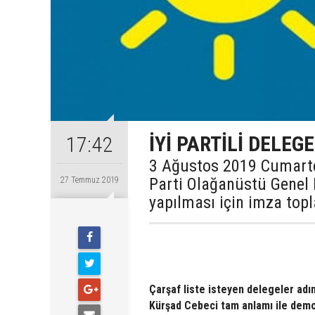
İYİ PARTİLİ DELEG
17:42
3 Ağustos 2019 Cumartes
Parti Olağanüstü Genel 
27 Temmuz 2019
yapılması için imza topl
Çarşaf liste isteyen delegeler adı
Kürşad Cebeci tam anlamı ile demo