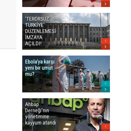
'TERÖRSÜZ
Bakan F
TÜRKİYE'
İranlı
DÜZENLEMESİ
mevkidaş
İMZAYA
görüştü
AÇILDI!
Ebola’ya karşı
Dünya K
yeni bir umut
öncesi 
mu?
paniği
Ahbap
Fatih Ür
Derneği'nin
dudak
yönetimine
uçuklat
kayyum atandı
mirası
paylaşıld