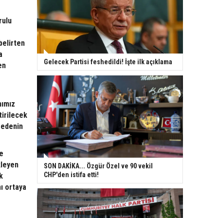
rulu
belirten
a
Gelecek Partisi feshedildi! İşte ilk açıklama
en
nımız
tirilecek
 edenin
le
kleyen
SON DAKİKA... Özgür Özel ve 90 vekil
CHP'den istifa etti!
k
ı ortaya