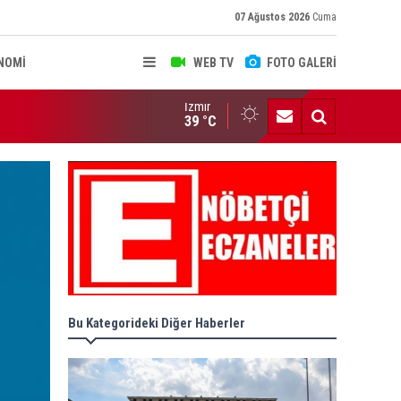
07 Ağustos 2026
Cuma
NOMİ
WEB TV
FOTO GALERİ
İzmir
K Bildirisi yayımlandı! İŞTE ALINAN KRİTİK KARARLAR
39 °C
Bu Kategorideki Diğer Haberler