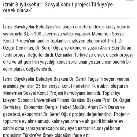
İzmir Büyükşehir: ' Sosyal Konut projesi Türkiye’ye
örnek olacak'
İzmir Büyükşehir Belediyesi’nin asgari ücrete endeksli kolay ödeme
sistemiyle 3 bin 100 aileyi yuva sahibi yapacak Menemen Sosyal
Konut Projesi’nin tanıtım toplantısını izleyen ekonomist Prof. Dr.
Özgür Demirtaş, Dr. Şeref Oğuz ve ekonomi yazarı Aram Ekin Duran
tarihi projeyi değerlendirdi. Uzmanlar Türkiye’ye örnek olacak projeyi
orta ve alt gelirlinin yaşadığı konut sorununun çözümü için önemli bir
adım olarak değerlendirdi.
İzmir Büyükşehir Belediye Başkanı Dr. Cemil Tugay’ın seçim vaatleri
arasında yer alan 25 bin sosyal konut hedefinin ilk etabını oluşturan
Menemen Sosyal Konut Projesi kamuoyuna tanıtıldı. Toplantıyı
izleyen Sabancı Üniversitesi Finans Kürsüsü Başkanı Prof. Dr. Özgür
Demirtaş, Ekonomist Dergisi Haber Müdürü Aram Ekin Duran ve
gazeteci, ekonomist Dr. Şeref Oğuz projeyi değerlendirdi. Projenin,
toplumda ev alma umudu kalmayan orta ve alt gelirli kitlelere ev
sahibi olma şansı yaratacağını söyleyen uzmanlar, sosyal konut
projesinin Türkiye’ye örnek olacağını ifade etti.