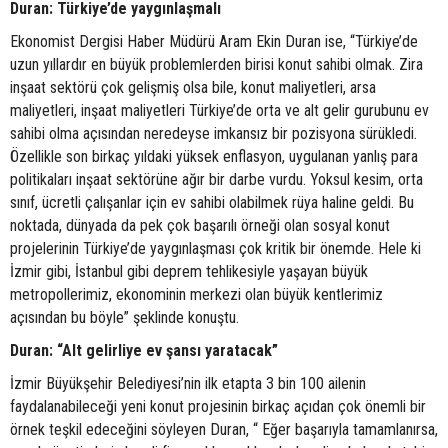
Duran: Türkiye’de yaygınlaşmalı
Ekonomist Dergisi Haber Müdürü Aram Ekin Duran ise, “Türkiye’de
uzun yıllardır en büyük problemlerden birisi konut sahibi olmak. Zira
inşaat sektörü çok gelişmiş olsa bile, konut maliyetleri, arsa
maliyetleri, inşaat maliyetleri Türkiye’de orta ve alt gelir gurubunu ev
sahibi olma açısından neredeyse imkansız bir pozisyona sürükledi.
Özellikle son birkaç yıldaki yüksek enflasyon, uygulanan yanlış para
politikaları inşaat sektörüne ağır bir darbe vurdu. Yoksul kesim, orta
sınıf, ücretli çalışanlar için ev sahibi olabilmek rüya haline geldi. Bu
noktada, dünyada da pek çok başarılı örneği olan sosyal konut
projelerinin Türkiye’de yaygınlaşması çok kritik bir önemde. Hele ki
İzmir gibi, İstanbul gibi deprem tehlikesiyle yaşayan büyük
metropollerimiz, ekonominin merkezi olan büyük kentlerimiz
açısından bu böyle” şeklinde konuştu.
Duran: “Alt gelirliye ev şansı yaratacak”
İzmir Büyükşehir Belediyesi’nin ilk etapta 3 bin 100 ailenin
faydalanabileceği yeni konut projesinin birkaç açıdan çok önemli bir
örnek teşkil edeceğini söyleyen Duran, “ Eğer başarıyla tamamlanırsa,