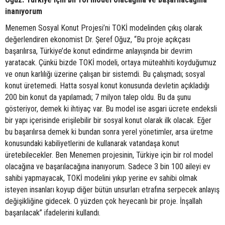
inanıyorum
Menemen Sosyal Konut Projesi’ni TOKİ modelinden çıkış olarak
değerlendiren ekonomist Dr. Şeref Oğuz, “Bu proje açıkçası
başarılırsa, Türkiye’de konut edindirme anlayışında bir devrim
yaratacak. Çünkü bizde TOKİ modeli, ortaya müteahhiti koyduğumuz
ve onun karlılığı üzerine çalışan bir sistemdi. Bu çalışmadı; sosyal
konut üretemedi. Hatta sosyal konut konusunda devletin açıkladığı
200 bin konut da yapılamadı; 7 milyon talep oldu. Bu da şunu
gösteriyor, demek ki ihtiyaç var. Bu model ise asgari ücrete endeksli
bir yapı içerisinde erişilebilir bir sosyal konut olarak ilk olacak. Eğer
bu başarılırsa demek ki bundan sonra yerel yönetimler, arsa üretme
konusundaki kabiliyetlerini de kullanarak vatandaşa konut
üretebilecekler. Ben Menemen projesinin, Türkiye için bir rol model
olacağına ve başarılacağına inanıyorum. Sadece 3 bin 100 aileyi ev
sahibi yapmayacak, TOKİ modelini yıkıp yerine ev sahibi olmak
isteyen insanları koyup diğer bütün unsurları etrafına serpecek anlayış
değişikliğine gidecek. O yüzden çok heyecanlı bir proje. İnşallah
başarılacak” ifadelerini kullandı.