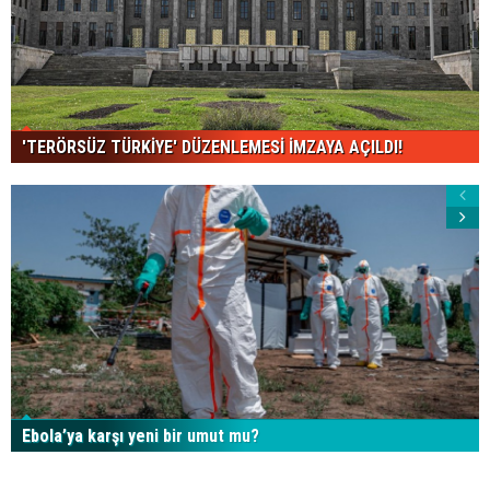
'TERÖRSÜZ TÜRKİYE' DÜZENLEMESİ İMZAYA AÇILDI!
Ebola’ya karşı yeni bir umut mu?