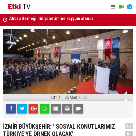
Türkiye, Suudi Arabistan ve Pakistan'dan Mekke
MGK Bildir
Savunma Anlaşması
13:17
05 Mart 2025
İZMİR BÜYÜKŞEHİR: ' SOSYAL KONUTLARIMIZ
A+
TÜRKİYE'YE ÖRNEK OLACAK'
A-