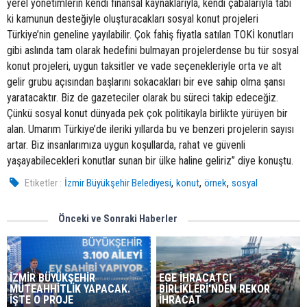
yerel yönetimlerin kendi finansal kaynaklarıyla, kendi çabalarıyla tabi
ki kamunun desteğiyle oluşturacakları sosyal konut projeleri
Türkiye’nin geneline yayılabilir. Çok fahiş fiyatla satılan TOKİ konutları
gibi aslında tam olarak hedefini bulmayan projelerdense bu tür sosyal
konut projeleri, uygun taksitler ve vade seçenekleriyle orta ve alt
gelir grubu açısından başlarını sokacakları bir eve sahip olma şansı
yaratacaktır. Biz de gazeteciler olarak bu süreci takip edeceğiz.
Çünkü sosyal konut dünyada pek çok politikayla birlikte yürüyen bir
alan. Umarım Türkiye’de ileriki yıllarda bu ve benzeri projelerin sayısı
artar. Biz insanlarımıza uygun koşullarda, rahat ve güvenli
yaşayabilecekleri konutlar sunan bir ülke haline geliriz” diye konuştu.
,
,
,
Etiketler :
İzmir Büyükşehir Belediyesi
konut
örnek
sosyal
Önceki ve Sonraki Haberler
İZMİR BÜYÜKŞEHİR
EGE İHRACATÇI
MÜTEAHHİTLİK YAPACAK.
BİRLİKLERİ'NDEN REKOR
İŞTE O PROJE
İHRACAT