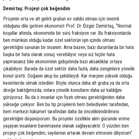
Demirtaş: Projeyi çok beğendim
Projenin orta ve alt gelirli grubun ev sahibi olması için önemli
olduğunu dile getiren ekonomist Prof. Dr. Özgür Demirtaş, “Normal
koşullar altında, ekonomide bir sürü fraksiyon var. Bu fraksiyonlarda
ben mümkün olduğu kadar özel sektörün işin içinde olması
gerektiğini savunan bir insanım. Ama bazen, bazı durumlarda bir hata
başka bir hata olarak sonuç verebiliyor veya siz hiçbir hata
yapmasanız bile ekonominin gidişatında bazı aksaklıklar ortaya
çıkabiliyor. Burada da özel sektör daha fazla, daha zenginlere yönelik
konut üretti. Doğanın akışı bu şekildeydi. Kar marjının yüksek olduğu
kesimlerde olmak istediler. Böyle olunca daha alt gruba ya da orta
direğe baktığımızda, onlara yönelik konutların daha az kaldığını
görüyoruz. Bu da o insanlar için fiyatı olması gerektiğinden daha
yükseğe çekiyor. Ben bu tip projelerin hem belediyeler tarafından,
hem merkezi hükümet tarafından daha da önceliklendirilmesi
gerektiğini düşünüyorum. Bu projeler özellikle alım gücünde erime
yaşayan insanların barınmasına olanak sağlayacaktır. O yüzden ben
projeyi çok beğendim, sayılarının artarak devam etmesini diliyorum”