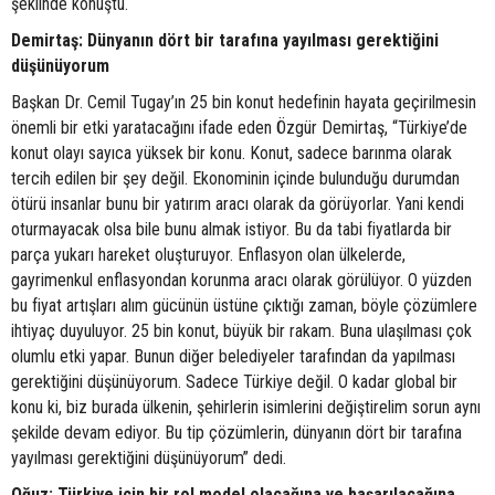
şeklinde konuştu.
Demirtaş: Dünyanın dört bir tarafına yayılması gerektiğini
düşünüyorum
Başkan Dr. Cemil Tugay’ın 25 bin konut hedefinin hayata geçirilmesin
önemli bir etki yaratacağını ifade eden Özgür Demirtaş, “Türkiye’de
konut olayı sayıca yüksek bir konu. Konut, sadece barınma olarak
tercih edilen bir şey değil. Ekonominin içinde bulunduğu durumdan
ötürü insanlar bunu bir yatırım aracı olarak da görüyorlar. Yani kendi
oturmayacak olsa bile bunu almak istiyor. Bu da tabi fiyatlarda bir
parça yukarı hareket oluşturuyor. Enflasyon olan ülkelerde,
gayrimenkul enflasyondan korunma aracı olarak görülüyor. O yüzden
bu fiyat artışları alım gücünün üstüne çıktığı zaman, böyle çözümlere
ihtiyaç duyuluyor. 25 bin konut, büyük bir rakam. Buna ulaşılması çok
olumlu etki yapar. Bunun diğer belediyeler tarafından da yapılması
gerektiğini düşünüyorum. Sadece Türkiye değil. O kadar global bir
konu ki, biz burada ülkenin, şehirlerin isimlerini değiştirelim sorun aynı
şekilde devam ediyor. Bu tip çözümlerin, dünyanın dört bir tarafına
yayılması gerektiğini düşünüyorum” dedi.
Oğuz: Türkiye için bir rol model olacağına ve başarılacağına