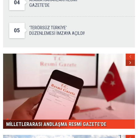
04
GAZETE'DE
'TERÖRSÜZ TÜRKİYE'
05
DÜZENLEMESİ İMZAYA AÇILDI!
MİLLETLERARASI ANDLAŞMA RESMİ GAZETE'DE