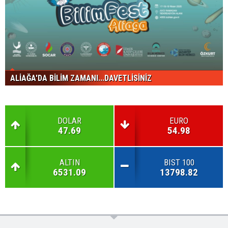
ALİAĞA'DA BİLİM ZAMANI...DAVETLİSİNİZ
DOLAR
EURO
47.69
54.98
ALTIN
BIST 100
6531.09
13798.82