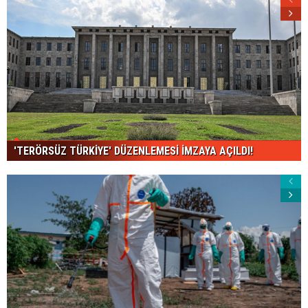
'TERÖRSÜZ TÜRKİYE' DÜZENLEMESİ İMZAYA AÇILDI!