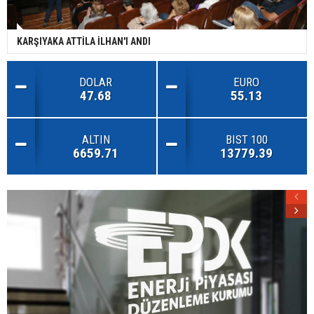
KARŞIYAKA ATTİLA İLHAN'I ANDI
DOLAR
EURO
47.68
55.13
ALTIN
BIST 100
6659.71
13779.39