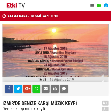
ATAMA KARARI RESMİ GAZETE'DE
Van ve Afyo
Menderes Belediye Başkanı İlkay Çiçek görevden
aydınlatıld
uzaklaştırıldı
16:58
16 Ağustos 2019
İZMİR'DE DENİZE KARŞI MÜZİK KEYFİ
A+
Denize karşı müzik keyfi
A-