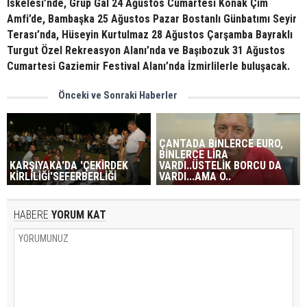
İskelesi’nde, Grup Gal 24 Ağustos Cumartesi Konak Çim
Amfi’de, Bambaşka 25 Ağustos Pazar Bostanlı Günbatımı Seyir
Terası’nda, Hüseyin Kurtulmaz 28 Ağustos Çarşamba Bayraklı
Turgut Özel Rekreasyon Alanı’nda ve Başıbozuk 31 Ağustos
Cumartesi Gaziemir Festival Alanı’nda İzmirlilerle buluşacak.
Önceki ve Sonraki Haberler
ÇANTADA BİNLERCE EURO,
BİNLERCE LİRA
KARŞIYAKA'DA 'ÇEKİRDEK
VARDI..ÜSTELİK BORCU DA
KİRLİLİĞİ'SEFERBERLİĞİ
VARDI...AMA O..
HABERE
YORUM KAT