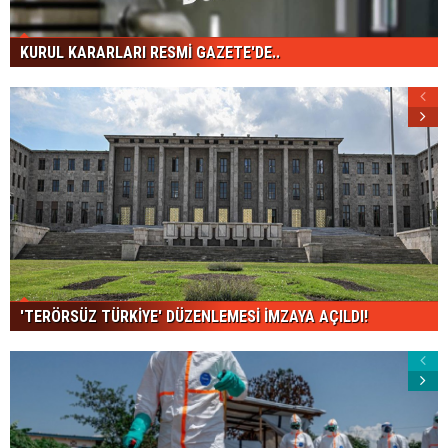
KURUL KARARLARI RESMİ GAZETE'DE..
'TERÖRSÜZ TÜRKİYE' DÜZENLEMESİ İMZAYA AÇILDI!