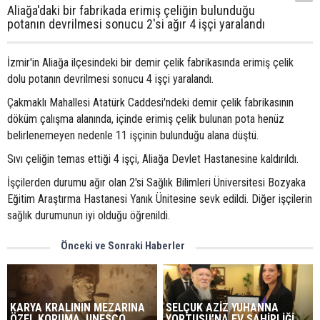
Aliağa'daki bir fabrikada erimiş çeliğin bulunduğu
potanın devrilmesi sonucu 2'si ağır 4 işçi yaralandı
İzmir'in Aliağa ilçesindeki bir demir çelik fabrikasında erimiş çelik
dolu potanın devrilmesi sonucu 4 işçi yaralandı.
Çakmaklı Mahallesi Atatürk Caddesi'ndeki demir çelik fabrikasının
döküm çalışma alanında, içinde erimiş çelik bulunan pota henüz
belirlenemeyen nedenle 11 işçinin bulunduğu alana düştü.
Sıvı çeliğin temas ettiği 4 işçi, Aliağa Devlet Hastanesine kaldırıldı.
İşçilerden durumu ağır olan 2'si Sağlık Bilimleri Üniversitesi Bozyaka
Eğitim Araştırma Hastanesi Yanık Ünitesine sevk edildi. Diğer işçilerin
sağlık durumunun iyi olduğu öğrenildi.
Önceki ve Sonraki Haberler
KARYA KRALININ MEZARINA
SELÇUK AZİZ YUHANNA
ÖZEL KORUMA..UNESCO
YORTUSU’NA EV SAHİPLİĞİ