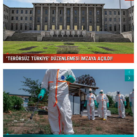
'TERÖRSÜZ TÜRKİYE' DÜZENLEMESİ İMZAYA AÇILDI!