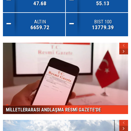
47.68
55.13
ALTIN
BIST 100
6659.72
13779.39
MİLLETLERARASI ANDLAŞMA RESMİ GAZETE'DE