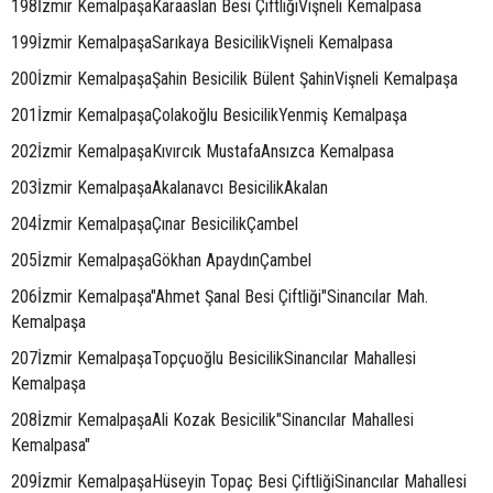
198İzmir KemalpaşaKaraaslan Besi ÇiftliğiVişneli Kemalpasa
199İzmir KemalpaşaSarıkaya BesicilikVişneli Kemalpasa
200İzmir KemalpaşaŞahin Besicilik Bülent ŞahinVişneli Kemalpaşa
201İzmir KemalpaşaÇolakoğlu BesicilikYenmiş Kemalpaşa
202İzmir KemalpaşaKıvırcık MustafaAnsızca Kemalpasa
203İzmir KemalpaşaAkalanavcı BesicilikAkalan
204İzmir KemalpaşaÇınar BesicilikÇambel
205İzmir KemalpaşaGökhan ApaydınÇambel
206İzmir Kemalpaşa"Ahmet Şanal Besi Çiftliği"Sinancılar Mah.
Kemalpaşa
207İzmir KemalpaşaTopçuoğlu BesicilikSinancılar Mahallesi
Kemalpaşa
208İzmir KemalpaşaAli Kozak Besicilik"Sinancılar Mahallesi
Kemalpasa"
209İzmir KemalpaşaHüseyin Topaç Besi ÇiftliğiSinancılar Mahallesi