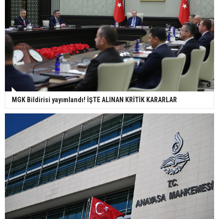
MGK Bildirisi yayımlandı! İŞTE ALINAN KRİTİK KARARLAR