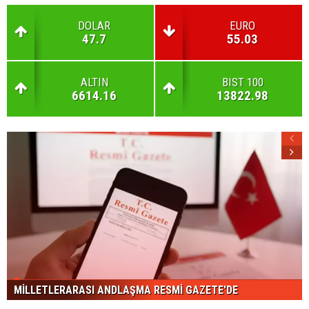
DOLAR
EURO
47.7
55.03
ALTIN
BIST 100
6614.16
13822.98
MİLLETLERARASI ANDLAŞMA RESMİ GAZETE'DE