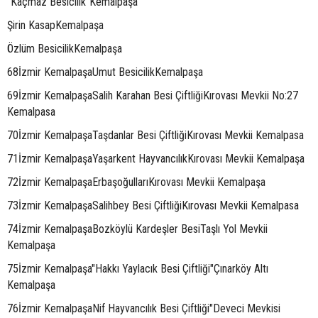
"Kaçmaz Besicilik"Kemalpaşa
Şirin KasapKemalpaşa
Özlüm BesicilikKemalpaşa
68İzmir KemalpaşaUmut BesicilikKemalpaşa
69İzmir KemalpaşaSalih Karahan Besi ÇiftliğiKırovası Mevkii No:27
Kemalpasa
70İzmir KemalpaşaTaşdanlar Besi ÇiftliğiKırovası Mevkii Kemalpasa
71İzmir KemalpaşaYaşarkent HayvancılıkKırovası Mevkii Kemalpaşa
72İzmir KemalpaşaErbaşoğullarıKırovası Mevkii Kemalpaşa
73İzmir KemalpaşaSalihbey Besi ÇiftliğiKırovası Mevkii Kemalpasa
74İzmir KemalpaşaBozköylü Kardeşler BesiTaşlı Yol Mevkii
Kemalpaşa
75İzmir Kemalpaşa"Hakkı Yaylacık Besi Çiftliği"Çınarköy Altı
Kemalpaşa
76İzmir KemalpaşaNif Hayvancılık Besi Çiftliği"Deveci Mevkisi