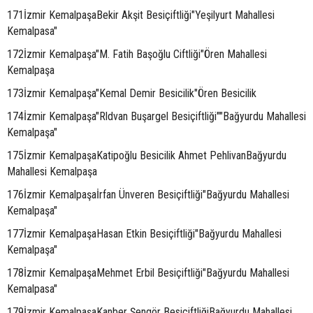
171İzmir KemalpaşaBekir Akşit Besiçiftliği"Yeşilyurt Mahallesi
Kemalpasa"
172İzmir Kemalpaşa"M. Fatih Başoğlu Ciftliği"Ören Mahallesi
Kemalpaşa
173İzmir Kemalpaşa"Kemal Demir Besicilik"Ören Besicilik
174İzmir Kemalpaşa"Rldvan Buşargel Besiçiftliği""Bağyurdu Mahallesi
Kemalpaşa"
175İzmir KemalpaşaKatipoğlu Besicilik Ahmet PehlivanBağyurdu
Mahallesi Kemalpaşa
176İzmir Kemalpaşaİrfan Ünveren Besiçiftliği"Bağyurdu Mahallesi
Kemalpaşa"
177İzmir KemalpaşaHasan Etkin Besiçiftliği"Bağyurdu Mahallesi
Kemalpaşa"
178İzmir KemalpaşaMehmet Erbil Besiçiftliği"Bağyurdu Mahallesi
Kemalpasa"
179İzmir KemalpaşaKanber Şengör BesiçiftliğiBağyurdu Mahallesi