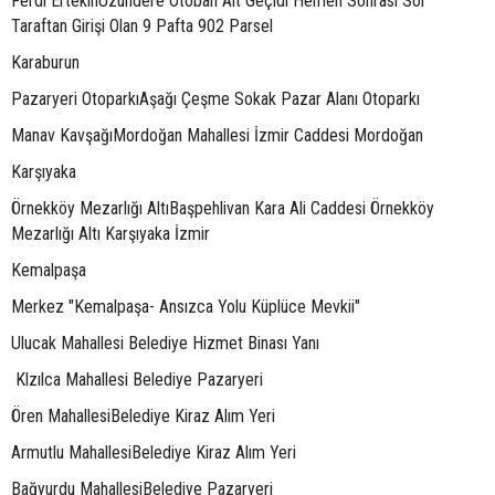
Ferdi ErtekinUzundere Otoban Alt Geçidi Hemen Sonrası Sol
Taraftan Girişi Olan 9 Pafta 902 Parsel
Karaburun
Pazaryeri OtoparkıAşağı Çeşme Sokak Pazar Alanı Otoparkı
Manav KavşağıMordoğan Mahallesi İzmir Caddesi Mordoğan
Karşıyaka
Örnekköy Mezarlığı AltıBaşpehlivan Kara Ali Caddesi Örnekköy
Mezarlığı Altı Karşıyaka İzmir
Kemalpaşa
Merkez "Kemalpaşa- Ansızca Yolu Küplüce Mevkii"
Ulucak Mahallesi Belediye Hizmet Binası Yanı
Klzılca Mahallesi Belediye Pazaryeri
Ören MahallesiBelediye Kiraz Alım Yeri
Armutlu MahallesiBelediye Kiraz Alım Yeri
Bağyurdu MahallesiBelediye Pazaryeri