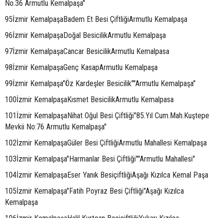
No.36 Armutlu Kemalpaşa"
95İzmir KemalpaşaBadem Et Besi ÇiftliğiArmutlu Kemalpaşa
96İzmir KemalpaşaDoğal BesicilikArmutlu Kemalpaşa
97İzmir KemalpaşaCancar BesicilikArmutlu Kemalpasa
98İzmir KemalpaşaGenç KasapArmutlu Kemalpaşa
99İzmir Kemalpaşa"Öz Kardeşler Besicilik""Armutlu Kemalpaşa"
100İzmir KemalpaşaKısmet BesicilikArmutlu Kemalpasa
101İzmir KemalpaşaNihat Oğul Besi Çiftliği"85.Yıl Cum.Mah.Kuştepe
Mevkii No:76 Armutlu Kemalpaşa"
102İzmir KemalpaşaGüler Besi ÇiftliğiArmutlu Mahallesi Kemalpaşa
103İzmir Kemalpaşa"Harmanlar Besi Çiftliği""Armutlu Mahallesi"
104İzmir KemalpaşaEser Yanık BesiçiftliğiAşağı Kızılca Kemal Paşa
105İzmir Kemalpaşa"Fatih Poyraz Besi Çiftliği"Aşağı Kızılca
Kemalpaşa