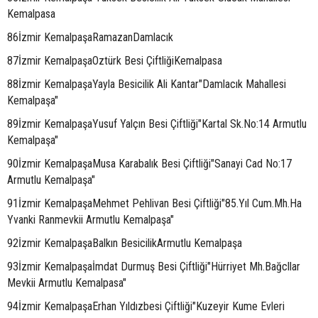
Kemalpasa
86İzmir KemalpaşaRamazanDamlacık
87İzmir KemalpaşaOztürk Besi ÇiftliğiKemalpasa
88İzmir KemalpaşaYayla Besicilik Ali Kantar"Damlacık Mahallesi
Kemalpaşa"
89İzmir KemalpaşaYusuf Yalçın Besi Çiftliği"Kartal Sk.No:14 Armutlu
Kemalpaşa"
90İzmir KemalpaşaMusa Karabalık Besi Çiftliği"Sanayi Cad No:17
Armutlu Kemalpaşa"
91İzmir KemalpaşaMehmet Pehlivan Besi Çiftliği"85.Yıl Cum.Mh.Ha
Yvanki Ranmevkii Armutlu Kemalpaşa"
92İzmir KemalpaşaBalkın BesicilikArmutlu Kemalpaşa
93İzmir Kemalpaşaİmdat Durmuş Besi Çiftliği"Hürriyet Mh.Bağcllar
Mevkii Armutlu Kemalpasa"
94İzmir KemalpaşaErhan Yıldızbesi Çiftliği"Kuzeyir Kume Evleri