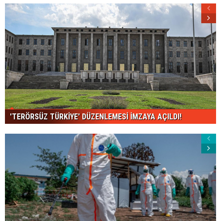
'TERÖRSÜZ TÜRKİYE' DÜZENLEMESİ İMZAYA AÇILDI!