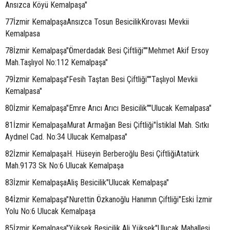
Ansızca Köyü Kemalpaşa"
77İzmir KemalpaşaAnsızca Tosun BesicilikKırovası Mevkii
Kemalpasa
78İzmir Kemalpaşa"Ömerdadak Besi Çiftliği""Mehmet Akif Ersoy
Mah.Taşlıyol No:112 Kemalpaşa"
79İzmir Kemalpaşa"Fesih Taştan Besi Çiftliği""Taşlıyol Mevkii
Kemalpasa"
80İzmir Kemalpaşa"Emre Arıcı Arıcı Besicilik""Ulucak Kemalpasa"
81İzmir KemalpaşaMurat Armağan Besi Çiftliği"İstiklal Mah. Sıtkı
Aydınel Cad. No:34 Ulucak Kemalpasa"
82İzmir KemalpaşaH. Hüseyin Berberoğlu Besi ÇiftliğiAtatürk
Mah.9173 Sk No:6 Ulucak Kemalpaşa
83İzmir KemalpaşaAliş Besicilik"Ulucak Kemalpaşa"
84İzmir Kemalpaşa"Nurettin Özkanoğlu Hanımın Çiftliği"Eski İzmir
Yolu No:6 Ulucak Kemalpaşa
85İzmir Kemalpaşa"Yüksek Besicilik Ali Yüksek"Ulucak Mahallesi