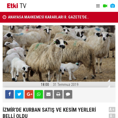
RLAR
ANAYASA MAHKEMESİ KARARLARI R. GAZETE'DE..
MİLLETLER
18:00
31 Temmuz 2019
İZMİR'DE KURBAN SATIŞ VE KESİM YERLERİ
A+
BELLİ OLDU
A-