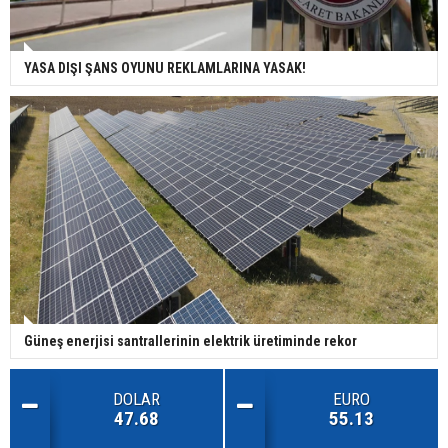
YASA DIŞI ŞANS OYUNU REKLAMLARINA YASAK!
Güneş enerjisi santrallerinin elektrik üretiminde rekor
DOLAR
EURO
47.68
55.13