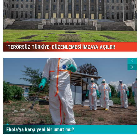
'TERÖRSÜZ TÜRKİYE' DÜZENLEMESİ İMZAYA AÇILDI!
Ebola’ya karşı yeni bir umut mu?