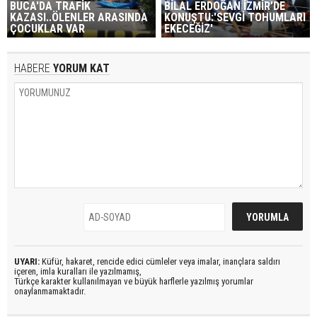
BUCA'DA TRAFİK
BİLAL ERDOĞAN İZMİR'DE
KAZASI..ÖLENLER ARASINDA
KONUŞTU:'SEVGİ TOHUMLARI
ÇOCUKLAR VAR
EKECEĞİZ'
HABERE
YORUM KAT
UYARI:
Küfür, hakaret, rencide edici cümleler veya imalar, inançlara saldırı
içeren, imla kuralları ile yazılmamış,
Türkçe karakter kullanılmayan ve büyük harflerle yazılmış yorumlar
onaylanmamaktadır.