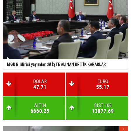
MGK Bildirisi yayımlandı! İŞTE ALINAN KRİTİK KARARLAR
DOLAR
EURO
47.71
55.17
ALTIN
BIST 100
6660.25
13877.69