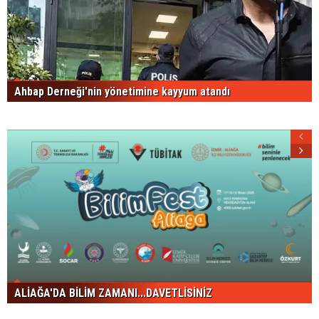
Ahbap Derneği'nin yönetimine kayyum atandı
ALİAĞA'DA BİLİM ZAMANI...DAVETLİSİNİZ