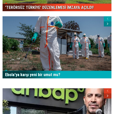
'TERÖRSÜZ TÜRKİYE' DÜZENLEMESİ İMZAYA AÇILDI!
Ebola’ya karşı yeni bir umut mu?