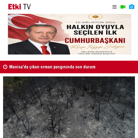
Manisa'da çıkan orman yangınında son durum
ATAMA KAR
BATI AVRUPA'DA SICAKLIK REKORUNU KIRILDI