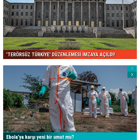
'TERÖRSÜZ TÜRKİYE' DÜZENLEMESİ İMZAYA AÇILDI!
Ebola’ya karşı yeni bir umut mu?