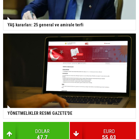
YAŞ kararları: 25 general ve amirale terfi
YÖNETMELİKLER RESMİ GAZETE'DE
DOLAR
EURO
47.7
55.03