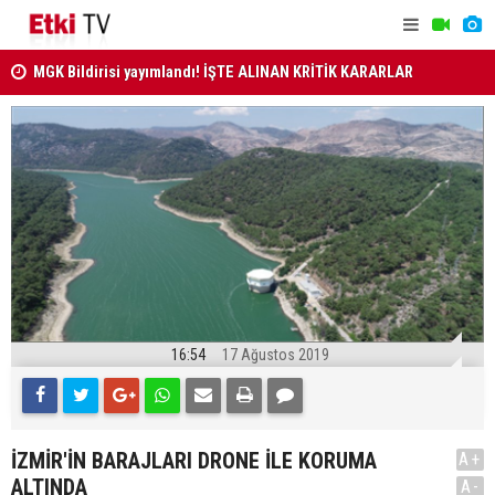
MGK Bildirisi yayımlandı! İŞTE ALINAN KRİTİK KARARLAR
MİLLETLER
ANAYASA MAHKEMESİ KARARLARI R. GAZETE'DE..
16:54
17 Ağustos 2019
İZMİR'İN BARAJLARI DRONE İLE KORUMA
A+
ALTINDA
A-