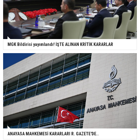
MGK Bildirisi yayımlandı! İŞTE ALINAN KRİTİK KARARLAR
ANAYASA MAHKEMESİ KARARLARI R. GAZETE'DE..