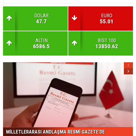
DOLAR
EURO
47.7
55.01
ALTIN
BIST 100
6586.5
13850.62
MİLLETLERARASI ANDLAŞMA RESMİ GAZETE'DE