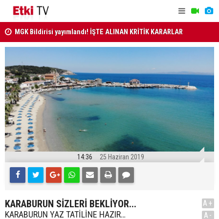
MGK Bildirisi yayımlandı! İŞTE ALINAN KRİTİK KARARLAR
MİLLETLER
ANAYASA MAHKEMESİ KARARLARI R. GAZETE'DE..
14:36
25 Haziran 2019
KARABURUN SİZLERİ BEKLİYOR...
A+
KARABURUN YAZ TATİLİNE HAZIR…
A-