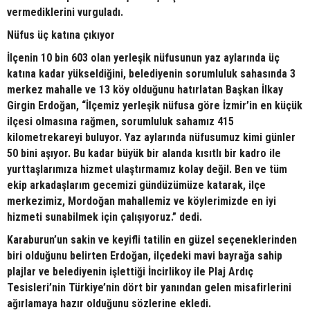
vermediklerini vurguladı.
Nüfus üç katına çıkıyor
İlçenin 10 bin 603 olan yerleşik nüfusunun yaz aylarında üç
katına kadar yükseldiğini, belediyenin sorumluluk sahasında 3
merkez mahalle ve 13 köy olduğunu hatırlatan Başkan İlkay
Girgin Erdoğan, “İlçemiz yerleşik nüfusa göre İzmir’in en küçük
ilçesi olmasına rağmen, sorumluluk sahamız 415
kilometrekareyi buluyor. Yaz aylarında nüfusumuz kimi günler
50 bini aşıyor. Bu kadar büyük bir alanda kısıtlı bir kadro ile
yurttaşlarımıza hizmet ulaştırmamız kolay değil. Ben ve tüm
ekip arkadaşlarım gecemizi gündüzümüze katarak, ilçe
merkezimiz, Mordoğan mahallemiz ve köylerimizde en iyi
hizmeti sunabilmek için çalışıyoruz.” dedi.
Karaburun’un sakin ve keyifli tatilin en güzel seçeneklerinden
biri olduğunu belirten Erdoğan, ilçedeki mavi bayrağa sahip
plajlar ve belediyenin işlettiği İncirlikoy ile Plaj Ardıç
Tesisleri’nin Türkiye’nin dört bir yanından gelen misafirlerini
ağırlamaya hazır olduğunu sözlerine ekledi.