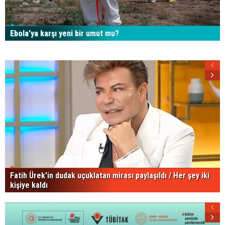
Ebola’ya karşı yeni bir umut mu?
Fatih Ürek'in dudak uçuklatan mirası paylaşıldı / Her şey iki
kişiye kaldı