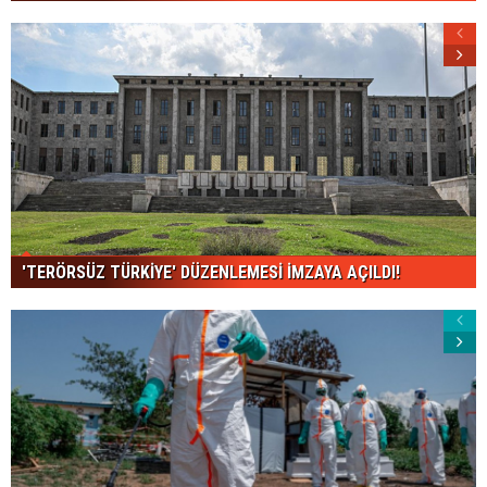
'TERÖRSÜZ TÜRKİYE' DÜZENLEMESİ İMZAYA AÇILDI!