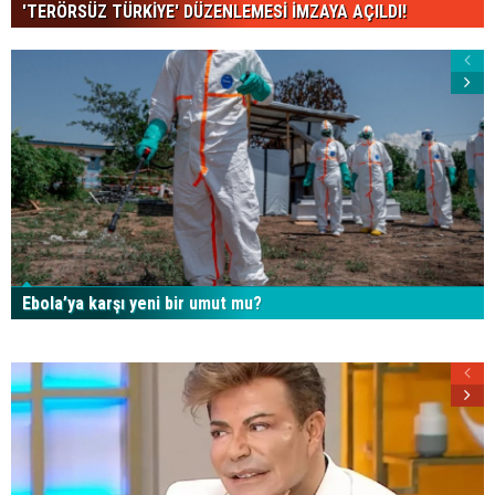
'TERÖRSÜZ TÜRKİYE' DÜZENLEMESİ İMZAYA AÇILDI!
Ebola’ya karşı yeni bir umut mu?