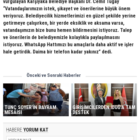
vurgulayan Karşıyaka Belediye Başkanı Dr. Cemil Tugay
“Vatandaşlarımızın istek, şikayet ve önerilerine büyük önem
veriyoruz. Belediyecilik hizmetlerimizi en güzel şekilde yerine
getirmeye çalışırken, bir yerde eksiklik ve aksama varsa,
vatandaşımızın bize bunu hemen bildirmesini istiyoruz. Talep
ve önerilerin de belediyemizle kolaylıkla paylaşılmasını
istiyoruz. WhatsApp Hattımızı bu amaçlarla daha aktif ve işler
hale getirdik. Daima bir telefon kadar yakınız” dedi.
Önceki ve Sonraki Haberler
TUNÇ SOYER'İN BAYRAM
GİRİŞİMCİLERDEN İDUĞ'A TAM
MESAİSİ
DESTEK
HABERE
YORUM KAT