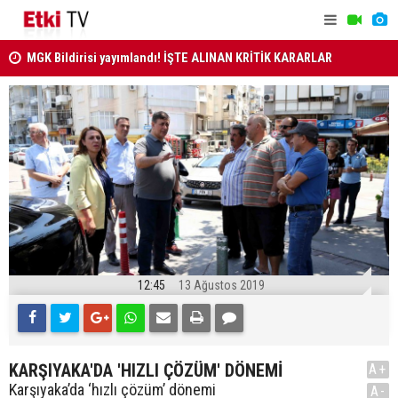
MGK Bildirisi yayımlandı! İŞTE ALINAN KRİTİK KARARLAR
MİLLETLER
ANAYASA MAHKEMESİ KARARLARI R. GAZETE'DE..
12:45
13 Ağustos 2019
KARŞIYAKA'DA 'HIZLI ÇÖZÜM' DÖNEMİ
A+
Karşıyaka’da ‘hızlı çözüm’ dönemi
A-