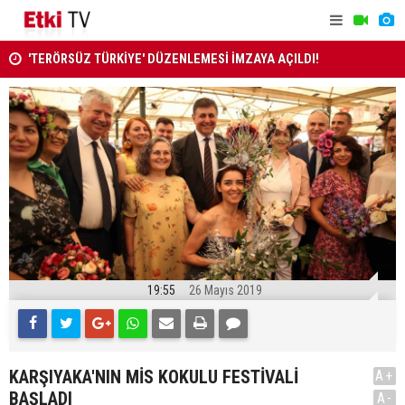
'TERÖRSÜZ TÜRKİYE' DÜZENLEMESİ İMZAYA AÇILDI!
YÖNETMEL
19:55
26 Mayıs 2019
KARŞIYAKA'NIN MİS KOKULU FESTİVALİ
A+
BAŞLADI
A-