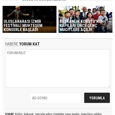
ULUSLARARASI İZMİR
BAŞKANLIK KONUTU'NUN
FESTİVALİ MUHTEŞEM
KAPILARI ÖNCE GENÇ
KONSERLE BAŞLADI
MUCİTLERE AÇILDI
HABERE
YORUM KAT
UYARI:
Küfür, hakaret, rencide edici cümleler veya imalar, inançlara saldırı