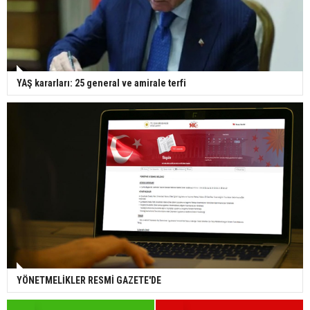
YAŞ kararları: 25 general ve amirale terfi
YÖNETMELİKLER RESMİ GAZETE'DE