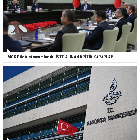
MGK Bildirisi yayımlandı! İŞTE ALINAN KRİTİK KARARLAR