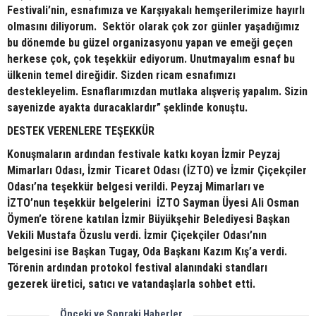
Festivali’nin, esnafımıza ve Karşıyakalı hemşerilerimize hayırlı
olmasını diliyorum. Sektör olarak çok zor günler yaşadığımız
bu dönemde bu güzel organizasyonu yapan ve emeği geçen
herkese çok, çok teşekkür ediyorum. Unutmayalım esnaf bu
ülkenin temel direğidir. Sizden ricam esnafımızı
destekleyelim. Esnaflarımızdan mutlaka alışveriş yapalım. Sizin
sayenizde ayakta duracaklardır” şeklinde konuştu.
DESTEK VERENLERE TEŞEKKÜR
Konuşmaların ardından festivale katkı koyan İzmir Peyzaj
Mimarları Odası, İzmir Ticaret Odası (İZTO) ve İzmir Çiçekçiler
Odası’na teşekkür belgesi verildi. Peyzaj Mimarları ve
İZTO’nun teşekkür belgelerini İZTO Sayman Üyesi Ali Osman
Öymen’e törene katılan İzmir Büyükşehir Belediyesi Başkan
Vekili Mustafa Özuslu verdi. İzmir Çiçekçiler Odası’nın
belgesini ise Başkan Tugay, Oda Başkanı Kazım Kış’a verdi.
Törenin ardından protokol festival alanındaki standları
gezerek üretici, satıcı ve vatandaşlarla sohbet etti.
Önceki ve Sonraki Haberler