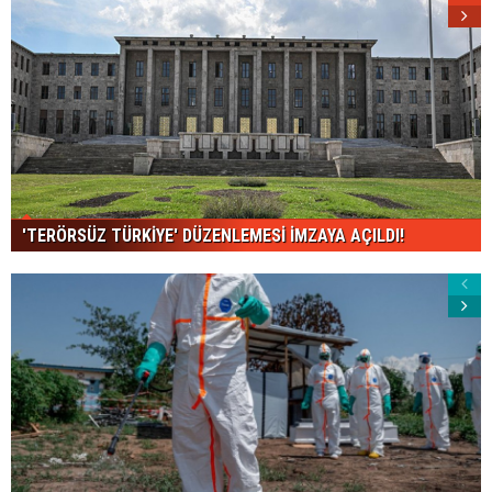
'TERÖRSÜZ TÜRKİYE' DÜZENLEMESİ İMZAYA AÇILDI!