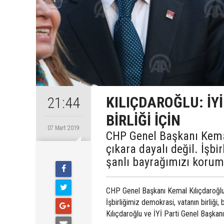
KILIÇDAROĞLU: İYİ
21:44
BİRLİĞİ İÇİN
07 Mart 2019
CHP Genel Başkanı Kemal K
çıkara dayalı değil. İşbi
şanlı bayrağımızı koruma
CHP Genel Başkanı Kemal Kılıçdaroğlu, İYİ
İşbirliğimiz demokrasi, vatanın birliği, b
Kılıçdaroğlu ve İYİ Parti Genel Başkan