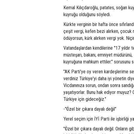
Kemal Kılıçdaroğlu, patates, soğan kuyru
kuyruğu olduğunu söyledi.
Kürkte verginin bir hafta önce sıfırlan
çeşit vergi, kefen bezi alırken, çocu
ödüyorsun, kürk alırken vergi yok. Niçin
Vatandaşlardan kendilerine "17 yıldır te
müsteşarı, bakanı, emniyet müdürünü, Di
kuyruğuna mahkum ettiler." sorusunu so
"AK Parti'ye oy veren kardeşlerime sesl
verdiniz Türkiye'yi daha iyi yönetin diy
Vicdanınıza sorun, ondan sonra sandığ
yaşatıyorlar. Bunu hak ediyor muyuz? 
Türkiye için gideceğiz."
-"Özel bir çıkara dayalı değil"
Yerel seçim için İYİ Parti ile işbirliği
"Özel bir çıkara dayalı değil. Onların gi