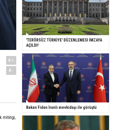
'TERÖRSÜZ TÜRKİYE' DÜZENLEMESİ İMZAYA
AÇILDI!
A+
A-
Bakan Fidan İranlı mevkidaşı ile görüştü
k mitingi,