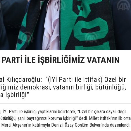
 PARTİ İLE İŞBİRLİĞİMİZ VATANIN
ılıçdaroğlu: "(İYİ Parti ile ittifak) Özel bir
rliğimiz demokrasi, vatanın birliği, bütünlüğü,
 işbirliği"
 Parti ile işbirliği yaptıklarını belirterek, "Özel bir çıkara dayalı değil.
ütünlüğü, şanlı bayrağımızı koruma işbirliği." dedi. Millet İttifakı'nın ilk orta
ı Meral Akşener'in katılımıyla Denizli Özay Gönlüm Bulvarı'nda düzenlendi.