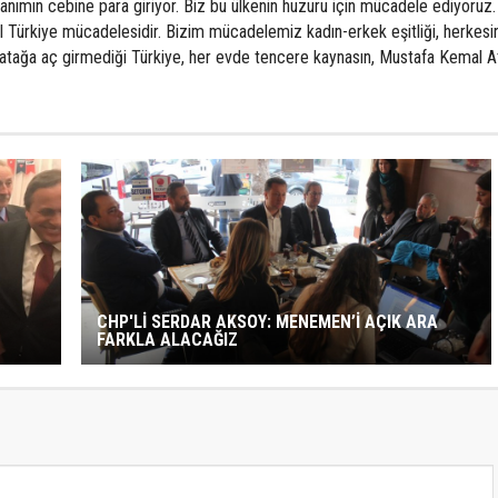
anımın cebine para giriyor. Biz bu ülkenin huzuru için mücadele ediyoruz.
 Türkiye mücadelesidir. Bizim mücadelemiz kadın-erkek eşitliği, herkesin 
yatağa aç girmediği Türkiye, her evde tencere kaynasın, Mustafa Kemal A
CHP'Lİ SERDAR AKSOY: MENEMEN’İ AÇIK ARA
FARKLA ALACAĞIZ