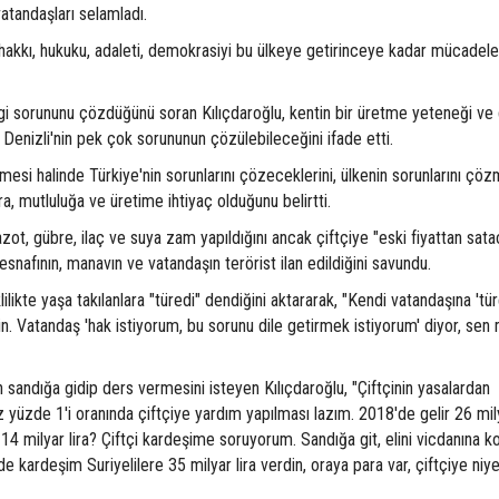
atandaşları selamladı.
akkı, hukuku, adaleti, demokrasiyi bu ülkeye getirinceye kadar mücadelel
 hangi sorununu çözdüğünü soran Kılıçdaroğlu, kentin bir üretme yeteneği v
e Denizli'nin pek çok sorununun çözülebileceğini ifade etti.
lmesi halinde Türkiye'nin sorunlarını çözeceklerini, ülkenin sorunlarını çöz
ra, mutluluğa ve üretime ihtiyaç olduğunu belirtti.
azot, gübre, ilaç ve suya zam yapıldığını ancak çiftçiye "eski fiyattan sata
 esnafının, manavın ve vatandaşın terörist ilan edildiğini savundu.
ikte yaşa takılanlara "türedi" dendiğini aktararak, "Kendi vatandaşına 'tür
. Vatandaş 'hak istiyorum, bu sorunu dile getirmek istiyorum' diyor, sen 
ın sandığa gidip ders vermesini isteyen Kılıçdaroğlu, "Çiftçinin yasalardan
az yüzde 1'i oranında çiftçiye yardım yapılması lazım. 2018'de gelir 26 mily
 14 milyar lira? Çiftçi kardeşime soruyorum. Sandığa git, elini vicdanına k
de kardeşim Suriyelilere 35 milyar lira verdin, oraya para var, çiftçiye niy