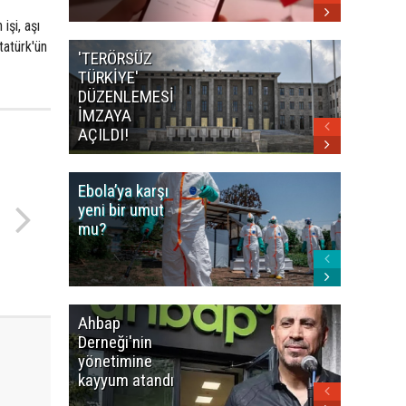
işi, aşı
tatürk'ün
'TERÖRSÜZ
Bakan F
TÜRKİYE'
İranlı
DÜZENLEMESİ
mevkidaş
İMZAYA
görüştü
AÇILDI!
Ebola’ya karşı
Dünya K
yeni bir umut
öncesi 
mu?
paniği
Ahbap
Fatih Ür
Derneği'nin
dudak
yönetimine
uçuklat
kayyum atandı
mirası
paylaşıld