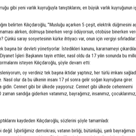
ğu gibi yeni varlık kuyruğuyla tanıştıklarını, en büyük varlık kuyruğunun iş
dığını belirten Kılıçdaroğlu, "Musluğu açarken 5 çeşit, elektrik düğmesini 
k maması alırken, dolmuşa binerken vergi ödüyorsun, otobüse binerken ver
? Çünkü saray sosyetesinin kürke ihtiyacı var, onun için vergiyi sıfırladılar.
k başına bir devleti yönetiyorlar. İstedikleri kanunu, kararnameyi çıkardılar,
yanet İşleri Başkanını tayin ettiler, nasıl oldu da 17 yılın sonunda bu mill
rmalarını isteyen Kılıçdaroğlu, şöyle devam etti:
eniyorum, oy verdiniz tek başına iktidar yaptınız, her türlü imkanı sağlad
e. Nasıl olur da bu ülkenin insanı 17 yıl sonra gelir soğan kuyruğuna girer.
a gidin. Cennet gibi bir ülkede yaşıyoruz. Cennet gibi ülkede cehennemi
O zaman sandığa giderken vatanımız, bayrağımız, insanımız, çocuklarımız
 yaptıklarını kaydeden Kılıçdaroğlu, sözlerini şöyle tamamladı:
bi değil. İşbirliğimiz demokrasi, vatanın birliği, bütünlüğü, şanlı bayrağımı