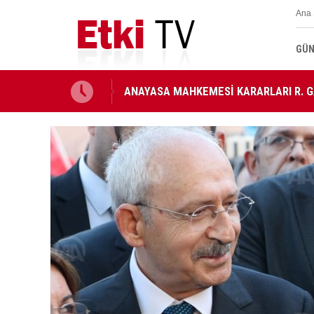
Ana 
GÜN
ANAYASA MAHKEMESİ KARARLARI R. 
Ahbap Derneği'nin yönetimine kayyum 