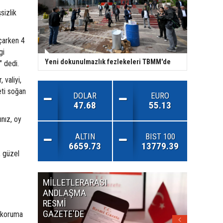
sizlik
açarken 4
gi
Yeni dokunulmazlık fezlekeleri TBMM'de
" dedi.
 valiyi,
eti soğan
DOLAR
EURO
47.68
55.13
ınız, oy
ALTIN
BIST 100
6659.73
13779.39
, güzel
MİLLETLERARASI
KURUL
ANDLAŞMA
KARARLA
RESMİ
GAZETE'
GAZETE'DE
zı koruma