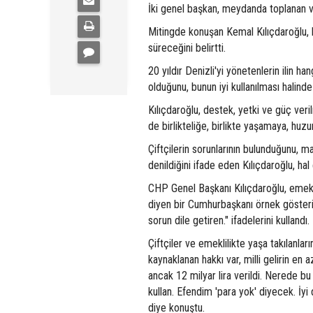
İki genel başkan, meydanda toplanan v
Mitingde konuşan Kemal Kılıçdaroğlu, h
süreceğini belirtti.
20 yıldır Denizli'yi yönetenlerin ilin
olduğunu, bunun iyi kullanılması halind
Kılıçdaroğlu, destek, yetki ve güç veri
de birlikteliğe, birlikte yaşamaya, huzu
Çiftçilerin sorunlarının bulunduğunu, m
denildiğini ifade eden Kılıçdaroğlu, hal
CHP Genel Başkanı Kılıçdaroğlu, emeklil
diyen bir Cumhurbaşkanı örnek gösterin
sorun dile getiren." ifadelerini kullandı.
Çiftçiler ve emeklilikte yaşa takılanlar
kaynaklanan hakkı var, milli gelirin en 
ancak 12 milyar lira verildi. Nerede bu
kullan. Efendim 'para yok' diyecek. İyi 
diye konuştu.