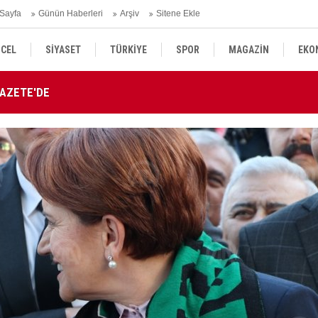
Sayfa
Günün Haberleri
Arşiv
Sitene Ekle
CEL
SİYASET
TÜRKİYE
SPOR
MAGAZİN
EKO
GAZETE'DE
Tü
KÜLTÜR SANAT
DÜNYA
SAĞLIK
atandı