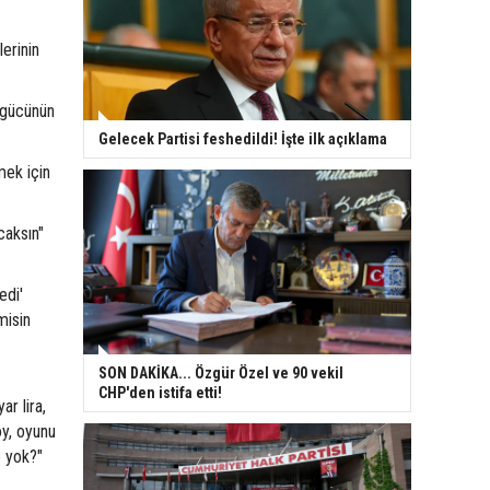
erinin
e gücünün
Gelecek Partisi feshedildi! İşte ilk açıklama
mek için
caksın"
edi'
misin
SON DAKİKA... Özgür Özel ve 90 vekil
CHP'den istifa etti!
ar lira,
oy, oyunu
e yok?"